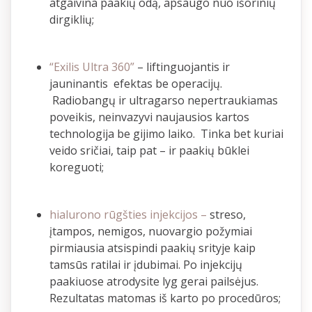
atgaivina paakių odą, apsaugo nuo išorinių
dirgiklių;
“Exilis Ultra 360”
– liftinguojantis ir
jauninantis efektas be operacijų.
Radiobangų ir ultragarso nepertraukiamas
poveikis, neinvazyvi naujausios kartos
technologija be gijimo laiko. Tinka bet kuriai
veido sričiai, taip pat – ir paakių būklei
koreguoti;
hialurono rūgšties injekcijos –
streso,
įtampos, nemigos, nuovargio požymiai
pirmiausia atsispindi paakių srityje kaip
tamsūs ratilai ir įdubimai. Po injekcijų
paakiuose atrodysite lyg gerai pailsėjus.
Rezultatas matomas iš karto po procedūros;