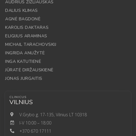
AUDRIUS ŽIŽLIAUSKAS
DALIUS KLIMAS
AGNĖ BAGDONĖ
KAROLIS DAKTARAS
ELIGIJUS ARAMINAS
MICHAIL TARACHOVSKIJ
INGRIDA ANUŽYTĖ
INGA KATUTIENĖ
JŪRATĖ DIRŽAUSKIENĖ
JONAS JURGAITIS
CLINICUS
VILNIUS
V.Grybo g. 17-135, Vilnius LT 10318
I-V 10:00 – 18:00
+370 670 17111