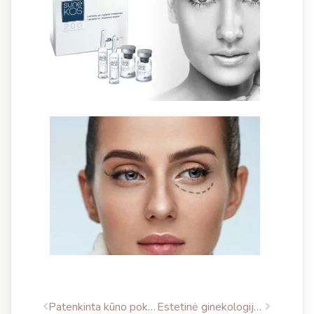
Patenkinta kūno pokyčiais su EXILIS ULTRA 360
Estetinė ginekologija – kokybiškam moters gyvenimui