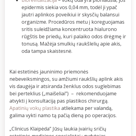
epidermis siekia vos 0,04 mm, todėl ji ypač
jautri aplinkos poveikiui ir skysčių balansui
organizme. Procedūros metu į koreguojamas
sritis suleidžiama koncentruota hialurono
rūgštis be priedų, kuri palaiko odos drėgmę ir
tonusą. Mažėja smulkių raukšlelių apie akis,
oda tampa skaistesnė.
Kai estetinės jauninimo priemonės
nebeveiksmingos, su amžiumi raukšlių aplink akis
vis daugėja ir atsiranda ženklus odos suglebimas
bei perteklius („maišeliai”) – rekomenduojame
atvykti į konsultaciją pas plastikos chirurgą.
Apatinių vokų plastika
atliekama per valandą,
galima vykti namo tą pačią dieną po operacijos.
„Clinicus Klaipėda” Jūsų laukia įvairių sričių
estetinės medicinos specialistai : gydytojas