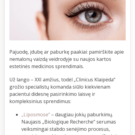
Pajuodę, įdubę ar paburkę paakiai: pamirškite apie
nemalonų vaizdą veidrodyje su naujos kartos
estetinės medicinos sprendimais.
Už lango – XXI amžius, todėl „Clinicus Klaipėda“
grožio specialistų komanda siūlo kiekvienam
pacientui didesnę pasirinkimo laisvę ir
kompleksinius sprendimus:
„Liposmose“
– daugiau jokių paburkimų.
Naujasis „Biologique Recherche“ serumas
veiksmingai stabdo senėjimo procesus,