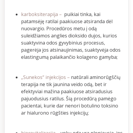
karboksiterapija –
puikiai tinka, kai
patamsėję ratilai paakiuose atsiranda dėl
nuovargio. Procedūros metu į odą
suleidžiamos anglies dioksido dujos, kurios
suaktyvina odos gyvybinius procesus,
pagerėja jos atsinaujinimas, suaktyvėja odos
elastingumą palaikančio kolageno gamyba;
„Sunekos“ injekcijos –
natūrali aminorūgščių
terapija ne tik jaunina veido odą, bet ir
efektyviai mažina paakiuose atsiradusius
pajuodusius ratilus. Šią procedūrą pamėgo
pacientai, kurie dar nenori botulino toksino
ar hialurono rūgšties injekcijų;
biorevitalizacija
– vokų oda yra ploniausia, jos