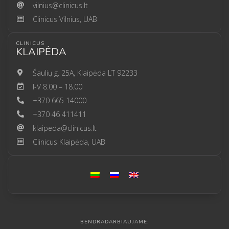
vilnius@clinicus.lt
Clinicus Vilnius, UAB
CLINICUS
KLAIPĖDA
Šaulių g. 25A, Klaipėda LT 92233
I-V 8.00 – 18.00
+370 665 14000
+370 46 411411
klaipeda@clinicus.lt
Clinicus Klaipėda, UAB
BENDRADARBIAUJAME: