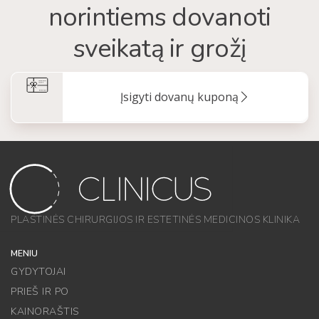
norintiems dovanoti
sveikatą ir grožį
Įsigyti dovanų kuponą
PLASTINĖS CHIRURGIJOS IR ESTETINĖS MEDICINOS KLINIKA
MENIU
GYDYTOJAI
PRIEŠ IR PO
KAINORAŠTIS