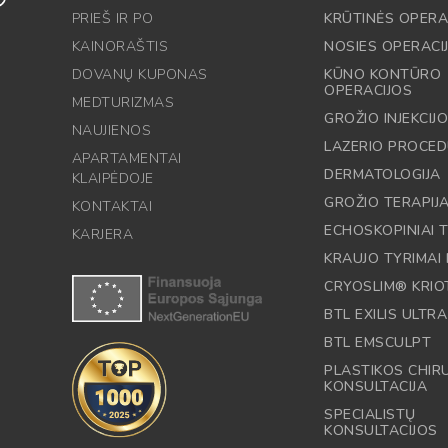
PRIEŠ IR PO
KRŪTINĖS OPERA
KAINORAŠTIS
NOSIES OPERACI
DOVANŲ KUPONAS
KŪNO KONTŪRO
OPERACIJOS
MEDTURIZMAS
GROŽIO INJEKCIJ
NAUJIENOS
LAZERIO PROCE
APARTAMENTAI
DERMATOLOGIJA
KLAIPĖDOJE
GROŽIO TERAPIJ
KONTAKTAI
ECHOSKOPINIAI T
KARJERA
KRAUJO TYRIMAI 
CRYOSLIM® KRIO
BTL EXILIS ULTRA
BTL EMSCULPT
PLASTIKOS CHI
KONSULTACIJA
SPECIALISTŲ
KONSULTACIJOS