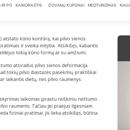
 IR PO
KAINORAŠTIS
DOVANŲ KUPONAI
MEDTURIZMAS
NAUJ
) atstato kūno kontūrą, kai pilvo sienos
ratimais ir sveika mityba. Atsikišęs, kabantis
aveldėjus tokią kūno formą ar su amžiumi.
ėštumo atsiradus pilvo sienos deformacija.
 kad tokių pilvo diastazės pasėkmių praktiškai
ar laikantis dietų, nes pilvo raumenys
siskyrimas laikomas įprastu reiškiniu nėštumo
pilvo raumenis. Tačiau jei praėjus ilgesniam
a fiziniai pratimai, jis lieka atsikišęs, būtina