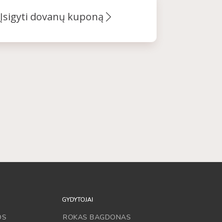
Įsigyti dovanų kuponą
GYDYTOJAI
OS
ROKAS BAGDONAS