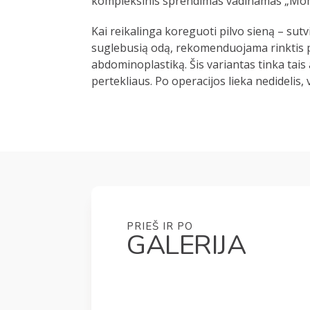
kompleksinis sprendimas vadinamas „Mo
Kai reikalinga koreguoti pilvo sieną – sutv
suglebusią odą, rekomenduojama rinktis p
abdominoplastiką. Šis variantas tinka tais a
pertekliaus. Po operacijos lieka nedidelis
PRIEŠ IR PO
GALERIJA