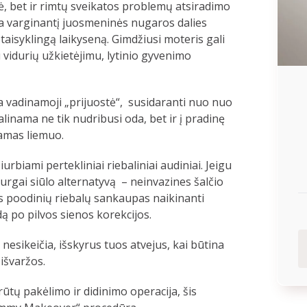
ė, bet ir rimtų sveikatos problemų atsiradimo
lia varginantį juosmeninės nugaros dalies
aisyklingą laikyseną. Gimdžiusi moteris gali
 vidurių užkietėjimu, lytinio gyvenimo
a vadinamoji „prijuostė“, susidaranti nuo nuo
linama ne tik nudribusi oda, bet ir į pradinę
namas liemuo.
urbiami pertekliniai riebaliniai audiniai. Jeigu
rurgai siūlo alternatyvą – neinvazines šalčio
s poodinių riebalų sankaupas naikinanti
dą po pilvos sienos korekcijos.
nesikeičia, išskyrus tuos atvejus, kai būtina
išvaržos.
rūtų pakėlimo ir didinimo operacija, šis