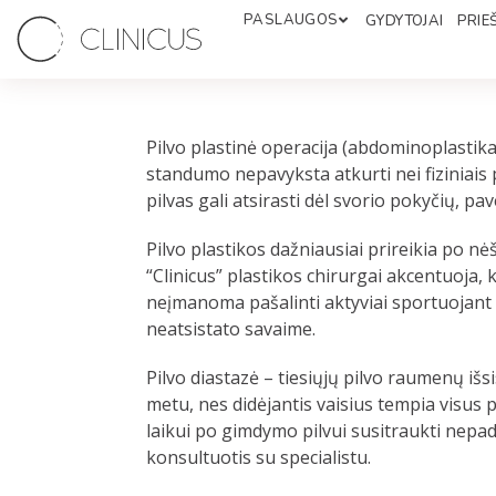
PASLAUGOS
GYDYTOJAI
PRIEŠ
Pilvo plastinė operacija (abdominoplastika
standumo nepavyksta atkurti nei fiziniais p
pilvas gali atsirasti dėl svorio pokyčių, p
Pilvo plastikos dažniausiai prireikia po n
“Clinicus” plastikos chirurgai akcentuoja,
neįmanoma pašalinti aktyviai sportuojant 
neatsistato savaime.
Pilvo diastazė – tiesiųjų pilvo raumenų iš
metu, nes didėjantis vaisius tempia visus 
laikui po gimdymo pilvui susitraukti nepaded
konsultuotis su specialistu.