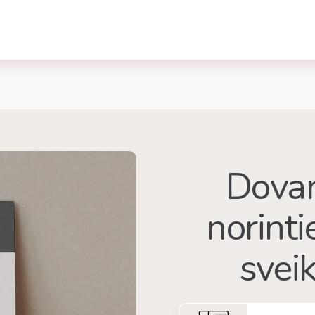
Dovan
norint
sveik