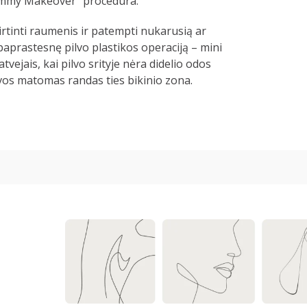
mmy Makeover“ procedūra.
irtinti raumenis ir patempti nukarusią ar
aprastesnę pilvo plastikos operaciją – mini
tvejais, kai pilvo srityje nėra didelio odos
, vos matomas randas ties bikinio zona.