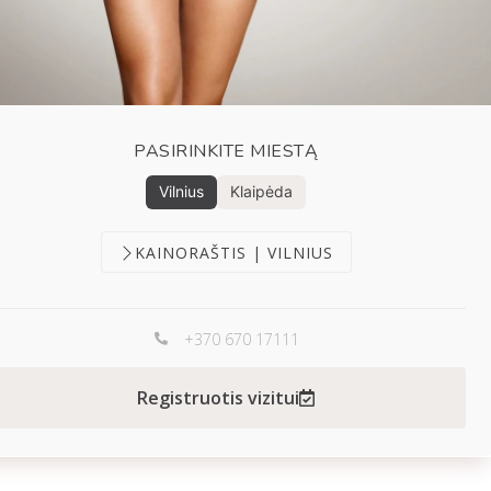
PASIRINKITE MIESTĄ
Vilnius
Klaipėda
KAINORAŠTIS | VILNIUS
+370 670 17111
Registruotis vizitui