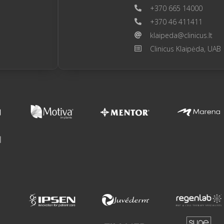
+370 665 14000
+370 46 411411
klaipeda@clinicus.lt
Clinicus Klaipėda, UAB