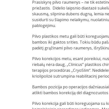
Prasiskyrę pilvo raumenys – ne tik estetin
priežastis. Didelio laipsnio diastazė suke
skausmą, silpnina dubens dugną, lemia net
susidurti su šlapimo nelaikymu, nuolatiniu
pablogėjimu.
Pilvo plastikos metu gali būti koreguojam
bambos iki gaktos srities. Tokiu būdu paša
padėtį grąžinami pilvo raumenys, išryški
Pilvo korekcijos metu, esant poreikiui, nusi
riebalų nėra daug, „Clinicus“ plastikos chi
terapijos procedūras „CryoSlim“. Nedidele
kriolipolizė sutrumpina reabilitacinį perio
Bambos pozicija po operacijos dažniausiai 
atlikti bambos korekciją dėl diagnozuotos 
Pilvo korekcija gali būti koreguojama su k