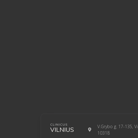
CLINICUS
V.Grybo g. 17-135, Vi
VILNIUS
10318