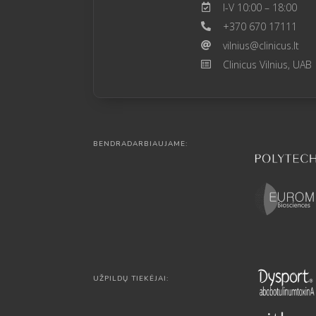
I-V 10:00 – 18:00
+370 670 17111
vilnius@clinicus.lt
Clinicus Vilnius, UAB
BENDRADARBIAUJAME:
UŽPILDŲ TIEKĖJAI: