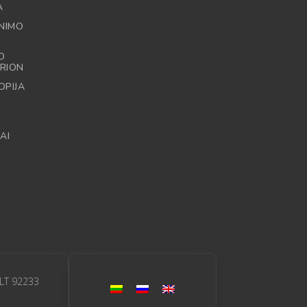
A
NIMO
O
RION
OPIJA
AI
 LT 92233