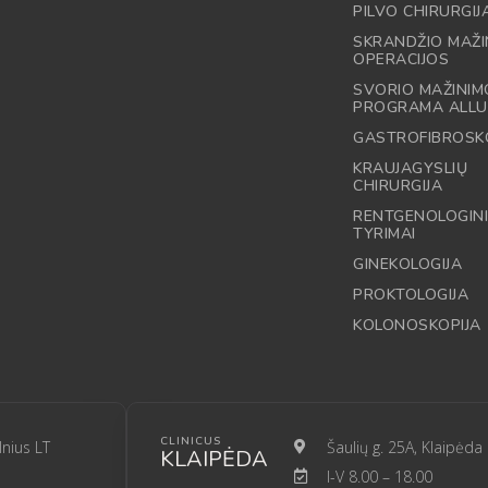
PILVO CHIRURGIJ
SKRANDŽIO MAŽI
OPERACIJOS
SVORIO MAŽINIM
PROGRAMA ALLU
GASTROFIBROSK
KRAUJAGYSLIŲ
CHIRURGIJA
RENTGENOLOGINI
TYRIMAI
GINEKOLOGIJA
PROKTOLOGIJA
KOLONOSKOPIJA
CLINICUS
lnius LT
Šaulių g. 25A, Klaipėda
KLAIPĖDA
I-V 8.00 – 18.00