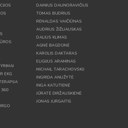
CIJOS
DAINIUS DAUNORAVIČIUS
JOS
TOMAS BUDRIUS
RENALDAS VAIČIŪNAS
AUDRIUS ŽIŽLIAUSKAS
OS
DALIUS KLIMAS
DŪROS
AGNĖ BAGDONĖ
KAROLIS DAKTARAS
A
ELIGIJUS ARAMINAS
YRIMAI
MICHAIL TARACHOVSKIJ
IR EKG
INGRIDA ANUŽYTĖ
TERAPIJA
INGA KATUTIENĖ
 360
JŪRATĖ DIRŽAUSKIENĖ
JONAS JURGAITIS
RURGO