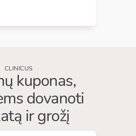
CLINICUS
ų kuponas,
iems dovanoti
atą ir grožį