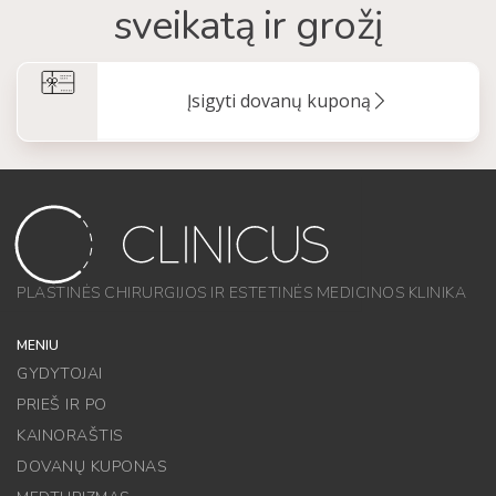
sveikatą ir grožį
Įsigyti dovanų kuponą
PLASTINĖS CHIRURGIJOS IR ESTETINĖS MEDICINOS KLINIKA
MENIU
GYDYTOJAI
PRIEŠ IR PO
KAINORAŠTIS
DOVANŲ KUPONAS