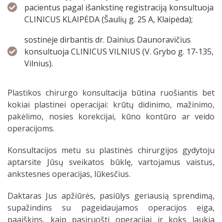
pacientus pagal išankstinę registraciją konsultuoja
CLINICUS KLAIPĖDA (Šaulių g. 25 A, Klaipėda);
sostinėje dirbantis dr. Dainius Daunoravičius
konsultuoja CLINICUS VILNIUS (V. Grybo g. 17-135,
Vilnius).
Plastikos chirurgo konsultacija būtina ruošiantis bet
kokiai plastinei operacijai: krūtų didinimo, mažinimo,
pakėlimo, nosies korekcijai, kūno kontūro ar veido
operacijoms.
Konsultacijos metu su plastinės chirurgijos gydytoju
aptarsite Jūsų sveikatos būklę, vartojamus vaistus,
ankstesnes operacijas, lūkesčius.
Daktaras Jus apžiūrės, pasiūlys geriausią sprendimą,
supažindins su pageidaujamos operacijos eiga,
paaiškins, kaip pasiruošti operacijai ir koks laukia