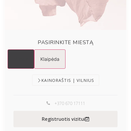
PASIRINKITE MIESTĄ
Vilnius
Klaipėda
KAINORAŠTIS | VILNIUS
+370 670 17111
Registruotis vizitui