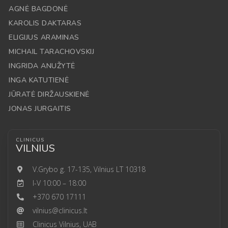
AGNĖ BAGDONĖ
KAROLIS DAKTARAS
ELIGIJUS ARAMINAS
MICHAIL TARACHOVSKIJ
INGRIDA ANUŽYTĖ
INGA KATUTIENĖ
JŪRATĖ DIRŽAUSKIENĖ
JONAS JURGAITIS
CLINICUS
VILNIUS
V.Grybo g. 17-135, Vilnius LT 10318
I-V 10:00 – 18:00
+370 670 17111
vilnius@clinicus.lt
Clinicus Vilnius, UAB