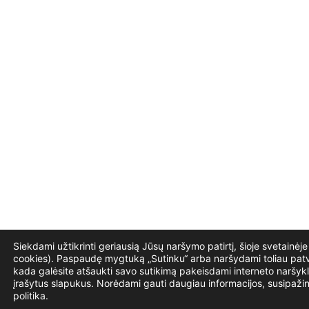
Siekdami užtikrinti geriausią Jūsų naršymo patirtį, šioje svetainė
cookies). Paspaudę mygtuką „Sutinku“ arba naršydami toliau patvi
kada galėsite atšaukti savo sutikimą pakeisdami interneto naršykl
įrašytus slapukus. Norėdami gauti daugiau informacijos, susipaži
politika.