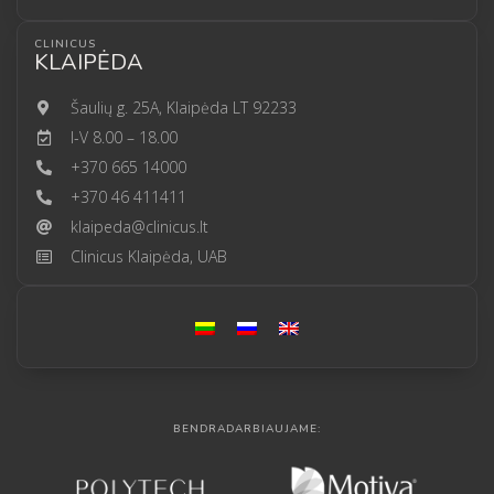
CLINICUS
KLAIPĖDA
Šaulių g. 25A, Klaipėda LT 92233
I-V 8.00 – 18.00
+370 665 14000
+370 46 411411
klaipeda@clinicus.lt
Clinicus Klaipėda, UAB
BENDRADARBIAUJAME: