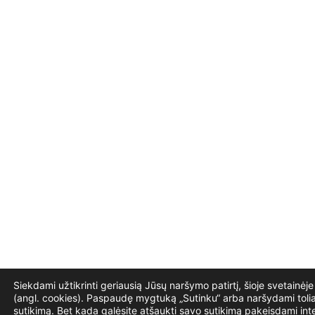
Siekdami užtikrinti geriausią Jūsų naršymo patirtį, šioje svetainė
(angl. cookies). Paspaudę mygtuką „Sutinku“ arba naršydami tolia
sutikimą. Bet kada galėsite atšaukti savo sutikimą pakeisdami int