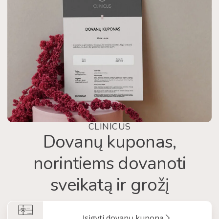
CLINICUS
Dovanų kuponas,
norintiems dovanoti
sveikatą ir grožį
Įsigyti dovanų kuponą