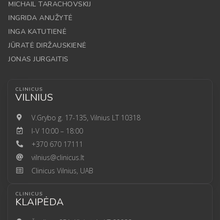
MICHAIL TARACHOVSKIJ
INGRIDA ANUŽYTĖ
INGA KATUTIENĖ
JŪRATĖ DIRŽAUSKIENĖ
JONAS JURGAITIS
CLINICUS
VILNIUS
V.Grybo g. 17-135, Vilnius LT 10318
I-V 10:00 – 18:00
+370 670 17111
vilnius@clinicus.lt
Clinicus Vilnius, UAB
CLINICUS
KLAIPĖDA