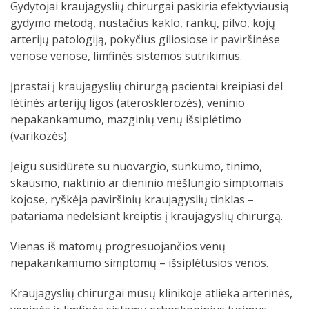
Gydytojai kraujagyslių chirurgai paskiria efektyviausią
gydymo metodą, nustačius kaklo, rankų, pilvo, kojų
arterijų patologiją, pokyčius giliosiose ir paviršinėse
venose venose, limfinės sistemos sutrikimus.
Įprastai į kraujagyslių chirurgą pacientai kreipiasi dėl
lėtinės arterijų ligos (aterosklerozės), veninio
nepakankamumo, mazginių venų išsiplėtimo
(varikozės).
Jeigu susidūrėte su nuovargio, sunkumo, tinimo,
skausmo, naktinio ar dieninio mėšlungio simptomais
kojose, ryškėja paviršinių kraujagyslių tinklas –
patariama nedelsiant kreiptis į kraujagyslių chirurgą.
Vienas iš matomų progresuojančios venų
nepakankamumo simptomų – išsiplėtusios venos.
Kraujagyslių chirurgai mūsų klinikoje atlieka arterinės,