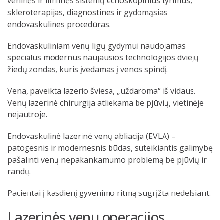
veninės ir limfinės sistemų echoskopinius tyrimus,
skleroterapijas, diagnostines ir gydomąsias
endovaskulines procedūras.
Endovaskuliniam venų ligų gydymui naudojamas
specialus modernus naujausios technologijos dviejų
žiedų zondas, kuris įvedamas į venos spindį.
Vena, paveikta lazerio šviesa, „uždaroma“ iš vidaus.
Venų lazerinė chirurgija atliekama be pjūvių, vietinėje
nejautroje.
Endovaskulinė lazerinė venų abliacija (EVLA) –
patogesnis ir modernesnis būdas, suteikiantis galimybę
pašalinti venų nepakankamumo problemą be pjūvių ir
randų.
Pacientai į kasdienį gyvenimo ritmą sugrįžta nedelsiant.
Lazerinės venų operacijos