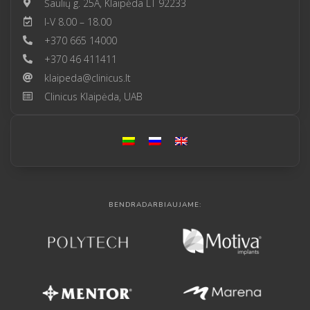
Šaulių g. 25A, Klaipėda LT 92233
I-V 8.00 – 18.00
+370 665 14000
+370 46 411411
klaipeda@clinicus.lt
Clinicus Klaipėda, UAB
BENDRADARBIAUJAME: