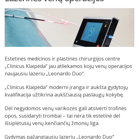
Estetinės medicinos ir plastinės chirurgijos centre
„Clinicus Klaipėda“ jau atliekamos kojų venų operacijos
naujausiu lazeriu „Leonardo Duo“.
„Clinicus Klaipėda“ moderni įranga ir aukšta gydytojų
kvalifikacija užtikrina aukščiausią paslaugų kokybę.
Dėl negydomos venų varikozės gali atsiverti trofinės
opos, susidaryti trombai – tai nėra tik estetinė dėl
išsiplėtusių venų kenčiančių žmonių liga.
Gydymas pažangiausiu lazeriu „Leonardo Duo“