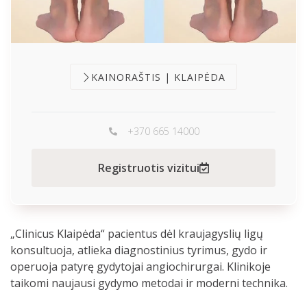
KAINORAŠTIS | KLAIPĖDA
+370 665 14000
Registruotis vizitui
„Clinicus Klaipėda“ pacientus dėl kraujagyslių ligų
konsultuoja, atlieka diagnostinius tyrimus, gydo ir
operuoja patyrę gydytojai angiochirurgai. Klinikoje
taikomi naujausi gydymo metodai ir moderni technika.