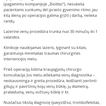
(pagamintu kompanijoje „Biolitec“), nesukelia
pacientams sunkumų dėl įprasto gyvenimo ritmo: jau
kitą dieną po operacijos galima grįžti į darbą, nelieka
randų.
Lazerinė venų procedūra trunka nuo 30 minučių iki 1
valandos.
Klinikoje naudojamas lazeris, lyginant su kitais,
garantuoja minimalias traumas chirurginės
intervencijos metu.
Prieš operaciją būtina kraujagyslių chirurgo
konsultacija. Jos metu atliekama venų diagnostika –
neskausminga ir greita procedūra, leidžianti įvertinti
giliųjų ir paviršinių kojų venų būklę, jų diametrą,
pralaidumą, venų vožtuvų būklę ir kt.
Nustačius tikslią diagnozę (pavyzdžiui, tromboflebitas,