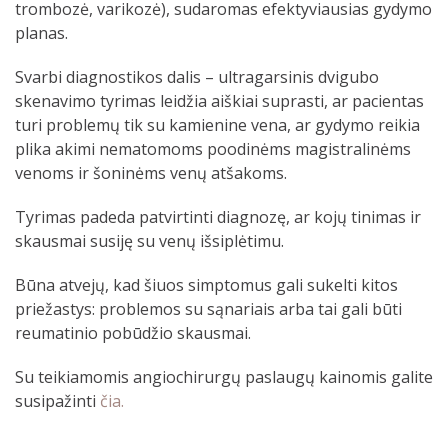
trombozė, varikozė), sudaromas efektyviausias gydymo
planas.
Svarbi diagnostikos dalis – ultragarsinis dvigubo
skenavimo tyrimas leidžia aiškiai suprasti, ar pacientas
turi problemų tik su kamienine vena, ar gydymo reikia
plika akimi nematomoms poodinėms magistralinėms
venoms ir šoninėms venų atšakoms.
Тyrimas padeda patvirtinti diagnozę, ar kojų tinimas ir
skausmai susiję su venų išsiplėtimu.
Būna atvejų, kad šiuos simptomus gali sukelti kitos
priežastys: problemos su sąnariais arba tai gali būti
reumatinio pobūdžio skausmai.
Su teikiamomis angiochirurgų paslaugų kainomis galite
susipažinti
čia.