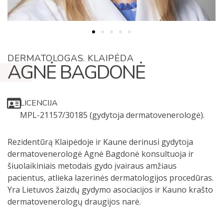
DERMATOLOGAS. KLAIPĖDA
AGNĖ BAGDONĖ
LICENCIJA
MPL-21157/30185 (gydytoja dermatovenerologė).
Rezidentūrą Klaipėdoje ir Kaune derinusi gydytoja
dermatovenerologė Agnė Bagdonė konsultuoja ir
šiuolaikiniais metodais gydo įvairaus amžiaus
pacientus, atlieka lazerinės dermatologijos procedūras.
Yra Lietuvos žaizdų gydymo asociacijos ir Kauno krašto
dermatovenerologų draugijos narė.