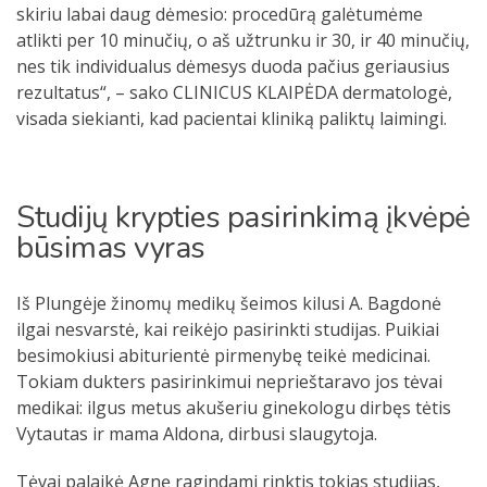
skiriu labai daug dėmesio: procedūrą galėtumėme
atlikti per 10 minučių, o aš užtrunku ir 30, ir 40 minučių,
nes tik individualus dėmesys duoda pačius geriausius
rezultatus“, – sako CLINICUS KLAIPĖDA dermatologė,
visada siekianti, kad pacientai kliniką paliktų laimingi.
Studijų krypties pasirinkimą įkvėpė
būsimas vyras
Iš Plungėje žinomų medikų šeimos kilusi A. Bagdonė
ilgai nesvarstė, kai reikėjo pasirinkti studijas. Puikiai
besimokiusi abiturientė pirmenybę teikė medicinai.
Tokiam dukters pasirinkimui neprieštaravo jos tėvai
medikai: ilgus metus akušeriu ginekologu dirbęs tėtis
Vytautas ir mama Aldona, dirbusi slaugytoja.
Tėvai palaikė Agnę ragindami rinktis tokias studijas,