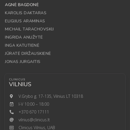
AGNĖ BAGDONĖ
KAROLIS DAKTARAS
ELIGIJUS ARAMINAS
MICHAIL TARACHOVSKIJ
INGRIDA ANUŽYTĖ
INGA KATUTIENĖ
JŪRATĖ DIRŽAUSKIENĖ
JONAS JURGAITIS
CLINICUS
VILNIUS
V.Grybo g. 17-135, Vilnius LT 10318
I-V 10:00 – 18:00
+370 670 17111
vilnius@clinicus.lt
Clinicus Vilnius, UAB