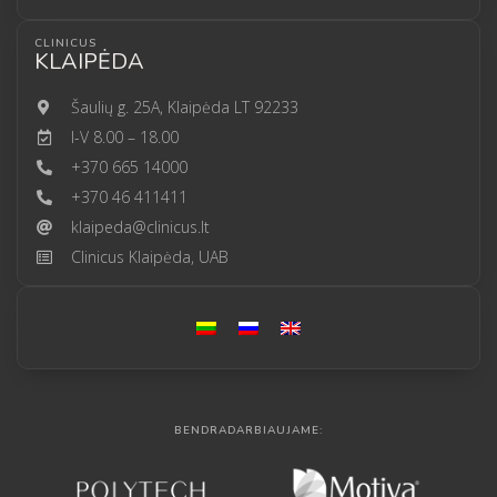
CLINICUS
KLAIPĖDA
Šaulių g. 25A, Klaipėda LT 92233
I-V 8.00 – 18.00
+370 665 14000
+370 46 411411
klaipeda@clinicus.lt
Clinicus Klaipėda, UAB
BENDRADARBIAUJAME: