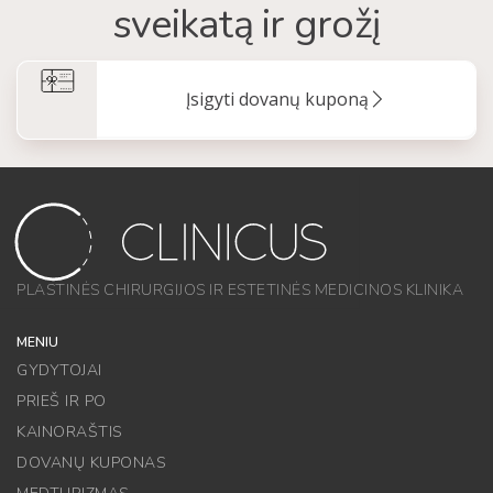
sveikatą ir grožį
Įsigyti dovanų kuponą
PLASTINĖS CHIRURGIJOS IR ESTETINĖS MEDICINOS KLINIKA
MENIU
GYDYTOJAI
PRIEŠ IR PO
KAINORAŠTIS
DOVANŲ KUPONAS