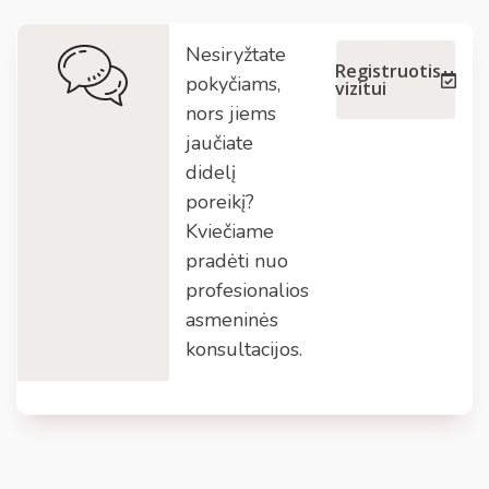
Nesiryžtate
Registruotis
pokyčiams,
vizitui
nors jiems
jaučiate
didelį
poreikį?
Kviečiame
pradėti nuo
profesionalios
asmeninės
konsultacijos.