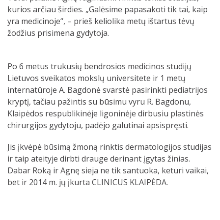
kurios arčiau širdies. „Galėsime papasakoti tik tai, kaip
yra medicinoje“, – prieš keliolika metų ištartus tėvų
žodžius prisimena gydytoja.
Po 6 metus trukusių bendrosios medicinos studijų
Lietuvos sveikatos mokslų universitete ir 1 metų
internatūroje A. Bagdonė svarstė pasirinkti pediatrijos
kryptį, tačiau pažintis su būsimu vyru R. Bagdonu,
Klaipėdos respublikinėje ligoninėje dirbusiu plastinės
chirurgijos gydytoju, padėjo galutinai apsispręsti.
Jis įkvėpė būsimą žmoną rinktis dermatologijos studijas
ir taip ateityje dirbti drauge derinant įgytas žinias.
Dabar Roką ir Agnę sieja ne tik santuoka, keturi vaikai,
bet ir 2014 m. jų įkurta CLINICUS KLAIPĖDA.