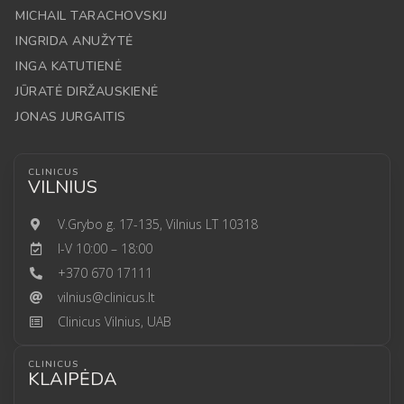
MICHAIL TARACHOVSKIJ
INGRIDA ANUŽYTĖ
INGA KATUTIENĖ
JŪRATĖ DIRŽAUSKIENĖ
JONAS JURGAITIS
CLINICUS
VILNIUS
V.Grybo g. 17-135, Vilnius LT 10318
I-V 10:00 – 18:00
+370 670 17111
vilnius@clinicus.lt
Clinicus Vilnius, UAB
CLINICUS
KLAIPĖDA