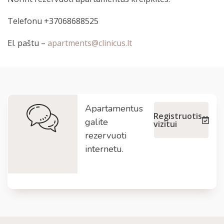
Telefonu +37068688525
El. paštu –
apartments@clinicus.lt
Apartamentus
Registruotis
galite
vizitui
rezervuoti
internetu.