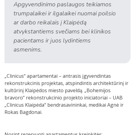
Apgyvendinimo paslaugos teikiamos
trumpalaikei ir ilgalaikei nuomai poilsio
ar darbo reikalais į Klaipėdą
atvykstantiems svečiams bei klinikos
pacientams ir juos lydintiems
asmenims.
„Clinicus“ apartamentai – antrasis įgyvendintas
rekonstrukcinis projektas, atspindintis architektūrinį ir
kultūrinį Klaipėdos miesto paveldą. „Bohemijos
bravoro“ rekonstrukcinio projekto iniciatoriai – UAB
„Clinicus Klaipėda“ bendrasavininkai, medikai Agnė ir
Rokas Bagdonai.
Norint rezervuoti apartamentus kreipkitės: