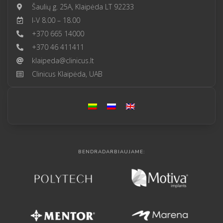
Šaulių g. 25A, Klaipėda LT 92233
I-V 8.00 – 18.00
+370 665 14000
+370 46 411411
klaipeda@clinicus.lt
Clinicus Klaipėda, UAB
BENDRADARBIAUJAME: