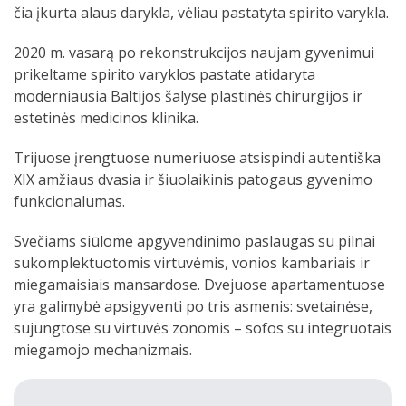
čia įkurta alaus darykla, vėliau pastatyta spirito varykla.
2020 m. vasarą po rekonstrukcijos naujam gyvenimui
prikeltame spirito varyklos pastate atidaryta
moderniausia Baltijos šalyse plastinės chirurgijos ir
estetinės medicinos klinika.
Trijuose įrengtuose numeriuose atsispindi autentiška
XIX amžiaus dvasia ir šiuolaikinis patogaus gyvenimo
funkcionalumas.
Svečiams siūlome apgyvendinimo paslaugas su pilnai
sukomplektuotomis virtuvėmis, vonios kambariais ir
miegamaisiais mansardose. Dvejuose apartamentuose
yra galimybė apsigyventi po tris asmenis: svetainėse,
sujungtose su virtuvės zonomis – sofos su integruotais
miegamojo mechanizmais.