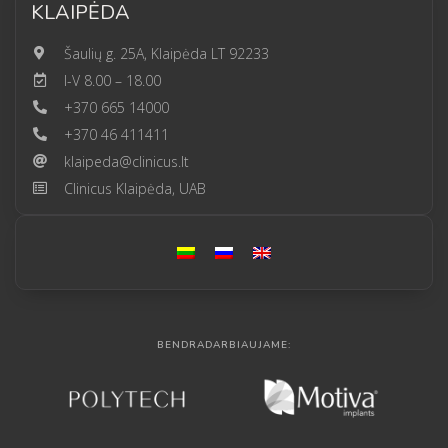
KLAIPĖDA
Šaulių g. 25A, Klaipėda LT 92233
I-V 8.00 – 18.00
+370 665 14000
+370 46 411411
klaipeda@clinicus.lt
Clinicus Klaipėda, UAB
BENDRADARBIAUJAME: