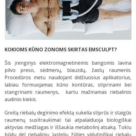
KOKIOMS KŪNO ZONOMS SKIRTAS EMSCULPT?
Šis įrenginys elektromagnetinėmis bangomis lavina
pilvo preso, sėdmenų, blauzdų, žastų raumenis.
Procedūros metu naudojant didžiuosius aplikatorius,
labiau formuojamas kūno kontūras, stiprinami bei
stangrinami raumenys, kartu mažinamas riebalinio
audinio kiekis.
Greitą riebalų deginimo efektą sukelia stiprūs ir staigūs
raumenų susitraukimai: tai atpalaiduoja biologiškai
aktyvias medžiagas ir iššaukia metabolinį atsaką. Tokiu
būdu dėl riebalinių ląstelių žūties vidutiniškai riebalų