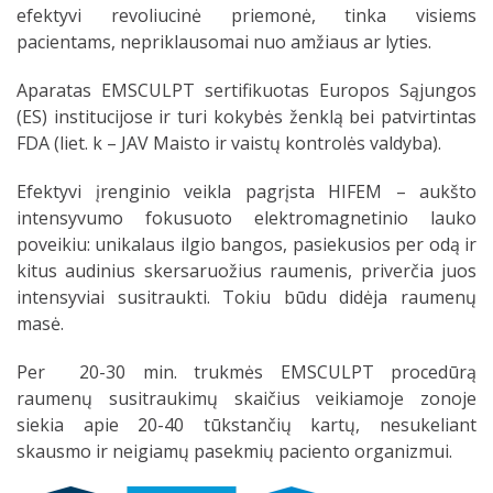
efektyvi revoliucinė priemonė, tinka visiems
pacientams, nepriklausomai nuo amžiaus ar lyties.
Aparatas EMSCULPT sertifikuotas Europos Sąjungos
(ES) institucijose ir turi kokybės ženklą bei patvirtintas
FDA (liet. k – JAV Maisto ir vaistų kontrolės valdyba).
Efektyvi įrenginio veikla pagrįsta HIFEM – aukšto
intensyvumo fokusuoto elektromagnetinio lauko
poveikiu: unikalaus ilgio bangos, pasiekusios per odą ir
kitus audinius skersaruožius raumenis, priverčia juos
intensyviai susitraukti. Tokiu būdu didėja raumenų
masė.
Per 20-30 min. trukmės EMSCULPT procedūrą
raumenų susitraukimų skaičius veikiamoje zonoje
siekia apie 20-40 tūkstančių kartų, nesukeliant
skausmo ir neigiamų pasekmių paciento organizmui.