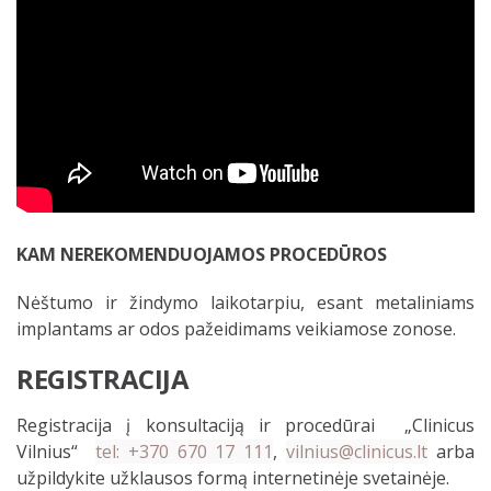
KAM NEREKOMENDUOJAMOS PROCEDŪROS
Nėštumo ir žindymo laikotarpiu, esant metaliniams
implantams ar odos pažeidimams veikiamose zonose.
REGISTRACIJA
Registracija į konsultaciją ir procedūrai „Clinicus
Vilnius“
tel: +370 670 17 111
,
vilnius@clinicus.lt
arba
užpildykite užklausos formą internetinėje svetainėje.