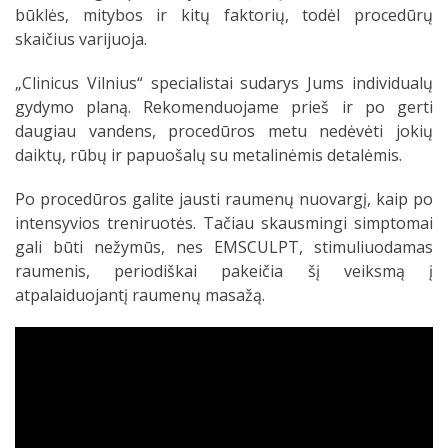
būklės, mitybos ir kitų faktorių, todėl procedūrų
skaičius varijuoja.
„Clinicus Vilnius“ specialistai sudarys Jums individualų
gydymo planą. Rekomenduojame prieš ir po gerti
daugiau vandens, procedūros metu nedėvėti jokių
daiktų, rūbų ir papuošalų su metalinėmis detalėmis.
Po procedūros galite jausti raumenų nuovargį, kaip po
intensyvios treniruotės. Tačiau skausmingi simptomai
gali būti nežymūs, nes EMSCULPT, stimuliuodamas
raumenis, periodiškai pakeičia šį veiksmą į
atpalaiduojantį raumenų masažą.