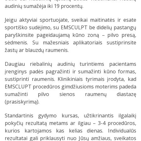
audinių sumažėja iki 19 procentų.
Jeigu aktyviai sportuojate, sveikai maitinatės ir esate
sportiško sudėjimo, su EMSCULPT be didelių pastangų
paryškinsite pageidaujamą kūno zoną – pilvo presą,
sėdmenis. Su mažesniais aplikatoriais sustiprinsite
žastų ar blauzdų raumenis.
Daugiau riebalinių audinių turintiems pacientams
įrenginys padės pagražinti ir sumažinti kūno formas,
sustiprinti raumenis. Klinikiniais tyrimais įrodyta, kad
EMSCLUPT procedūros gimdžiusioms moterims padeda
sumažinti pilvo sienos raumenų diastazę
(prasiskyrimą).
Standartinis gydymo kursas, užtikrinantis ilgalaikį
pokyčių rezultatą metams ar ilgiau – 3-4 procedūros,
kurios kartojamos kas kelias dienas. Individualūs
rezultatai gali priklausyti nuo Jūsų amžiaus, sveikatos