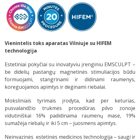
Vienintelis toks aparatas Vilniuje su HIFEM
technologija
Estetiniai pokyčiai su inovatyviu įrenginiu EMSCULPT –
be didelių pastangų: magnetinės stimuliacijos būdu
formuojami, stangrinami ir didinami raumenys,
koreguojamos apimtys ir deginami riebalai.
Moksliniais tyrimais įrodyta, kad per keturias,
pusvalandžio trukmės procedūras pilvo zonoje
vidutiniškai 16% padidinama raumenų masė, 19%
sumažėja riebalų ir iki 5 cm – juosmens apimtys.
Neinvazinės estetinės medicinos technologija – saugi ir