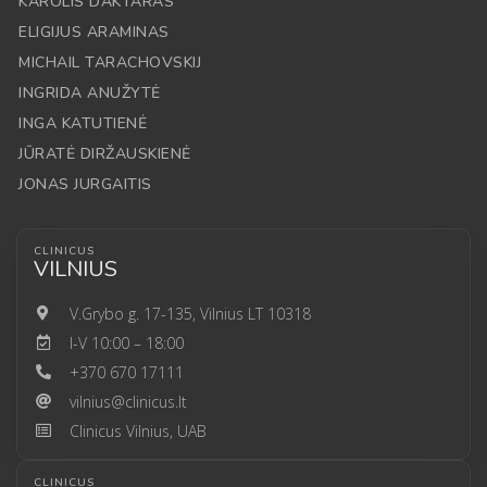
KAROLIS DAKTARAS
ELIGIJUS ARAMINAS
MICHAIL TARACHOVSKIJ
INGRIDA ANUŽYTĖ
INGA KATUTIENĖ
JŪRATĖ DIRŽAUSKIENĖ
JONAS JURGAITIS
CLINICUS
VILNIUS
V.Grybo g. 17-135, Vilnius LT 10318
I-V 10:00 – 18:00
+370 670 17111
vilnius@clinicus.lt
Clinicus Vilnius, UAB
CLINICUS