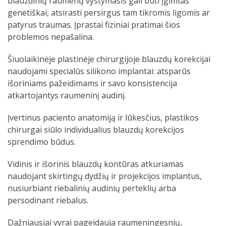
blauzdinių raumenų vystymasis gali būti įgimtas
genetiškai, atsirasti persirgus tam tikromis ligomis ar
patyrus traumas. Įprastai fiziniai pratimai šios
problemos nepašalina.
Šiuolaikinėje plastinėje chirurgijoje blauzdų korekcijai
naudojami specialūs silikono implantai: atsparūs
išoriniams pažeidimams ir savo konsistencija
atkartojantys raumeninį audinį.
Įvertinus paciento anatomiją ir lūkesčius, plastikos
chirurgai siūlo individualius blauzdų korekcijos
sprendimo būdus.
Vidinis ir išorinis blauzdų kontūras atkuriamas
naudojant skirtingų dydžių ir projekcijos implantus,
nusiurbiant riebalinių audinių perteklių arba
persodinant riebalus.
Dažniausiai vyrai pageidauja raumeningesnių,