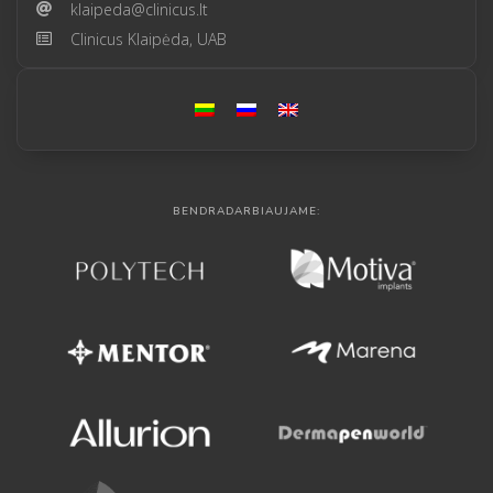
klaipeda@clinicus.lt
Clinicus Klaipėda, UAB
BENDRADARBIAUJAME: