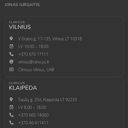
JONAS JURGAITIS
CLINICUS
VILNIUS
V.Grybo g. 17-135, Vilnius LT 10318
I-V 10:00 – 18:00
+370 670 17111
vilnius@clinicus.lt
Clinicus Vilnius, UAB
CLINICUS
KLAIPĖDA
Šaulių g. 25A, Klaipėda LT 92233
I-V 8.00 – 18.00
+370 665 14000
+370 46 411411