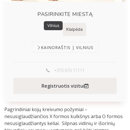
PASIRINKITE MIESTĄ
Vilnius
Klaipėda
KAINORAŠTIS | VILNIUS
+370 670 17111
Registruotis vizitui
Pagrindiniai kojų kreivumo požymiai –
nesusiglaudžiančios X formos kulkšnys arba O formos
nesusiglaudžiantys keliai. Silpnas vidinių ir išorinių