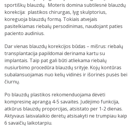
sportiškų blauzdų. Moteris domina subtilesnė blauzdų
korekcija: plastikos chirurgas, lyg skulptorius,
koreguoja blauzdų formą. Tokiais atvejais
pasitelkiamas riebalų persodinimas, naudojant paties
paciento audinius.
Dar vienas blauzdų korekcijos būdas – mišrus: riebalų
transplantacija papildomai derinama kartu su
implantais. Taip pat gali būti atliekama riebalų
nusiurbimo procedūra blauzdų srityje. Kojų kontūras
subalansuojamas nuo kelių vidinės ir išorinės pusės bei
čiurnų.
Po blauzdų plastikos rekomenduojama dėvėti
kompresinę aprangą 4-5 savaites. Judėjimo funkcija,
atkūrus blauzdų proporcijas, atsistato per 1-2 dienas.
Aktyvaus laisvalaikio derėtų atsisakyti ne trumpiau kaip
6 savaičių laikotarpiu.