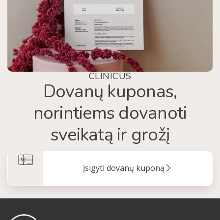
CLINICUS
Dovanų kuponas,
norintiems dovanoti
sveikatą ir grožį
Įsigyti dovanų kuponą