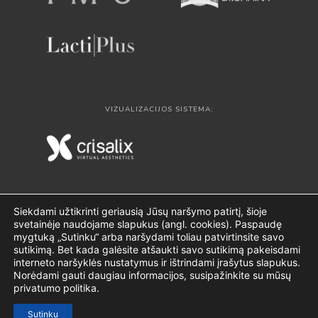
VIZUALIZACIJOS SISTEMA:
Siekdami užtikrinti geriausią Jūsų naršymo patirtį, šioje
svetainėje naudojame slapukus (angl. cookies). Paspaudę
mygtuką „Sutinku“ arba naršydami toliau patvirtinsite savo
sutikimą. Bet kada galėsite atšaukti savo sutikimą pakeisdami
interneto naršyklės nustatymus ir ištrindami įrašytus slapukus.
Norėdami gauti daugiau informacijos, susipažinkite su mūsų
privatumo politika.
© 2024 visos teisės saugomos. CLINICUS.LT
Sutinku