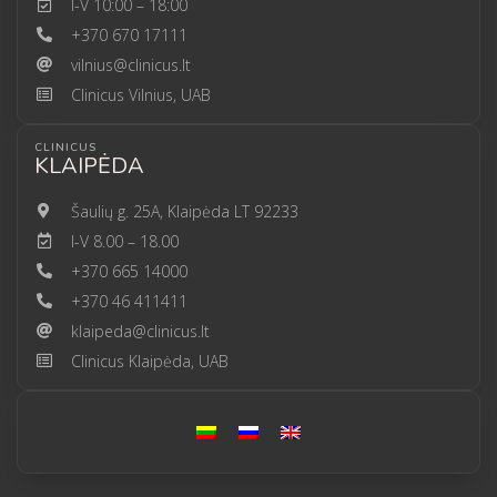
I-V 10:00 – 18:00
+370 670 17111
vilnius@clinicus.lt
Clinicus Vilnius, UAB
CLINICUS
KLAIPĖDA
Šaulių g. 25A, Klaipėda LT 92233
I-V 8.00 – 18.00
+370 665 14000
+370 46 411411
klaipeda@clinicus.lt
Clinicus Klaipėda, UAB