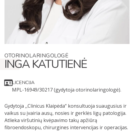
OTORINOLARINGOLOGĖ
INGA KATUTIENĖ
LICENCIJA
MPL-16949/30217 (gydytoja otorinolaringologė).
Gydytoja ,,Clinicus Klaipėda“ konsultuoja suaugusius ir
vaikus su įvairia ausų, nosies ir gerklės ligų patologija.
Atlieka viršutinių kvėpavimo takų apžiūrą
fibroendoskopu, chirurgines intervencijas ir operacijas.