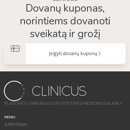
Dovanų kuponas,
norintiems dovanoti
sveikatą ir grožį
Įsigyti dovanų kuponą
PLASTINĖS CHIRURGIJOS IR ESTETINĖS MEDICINOS KLINIKA
MENIU
GYDYTOJAI