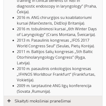
training in clinical benefits of NBI in
diagnostic endoscopy in laryngology” (Praha,
Čekija).
2016 m. ANG chirurgijos su koabliatoriumi
kursai (Mančesteris, Didžioji Britanija).
2016 m. tobulinimosi kursai „6th Winter Days
of Laryngology” (Crans Montana, Šveicarija).
2013 m. Pasaulinis kongresas „IFOS 2017
World Congress Seul” (Seulas, Pietų Korėja).
2011 m. Baltijos šalių kongresas „5th Baltic
Otorhinolaryngology Congress” (Ryga,
Latvija).
2010 m. pasaulinis onkologijos kongresas
„IFHNOS Worldtour Frankfurt“ (Frankfurtas,
Vokietija).
2009 m. tarptautinė ANG ligų konferencija
(Sovata ,Rumunija).
Skaityti moksliniai pranešimai