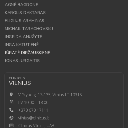
AGNĖ BAGDONĖ
KAROLIS DAKTARAS
ELIGIJUS ARAMINAS
MICHAIL TARACHOVSKIJ
INGRIDA ANUŽYTĖ
INGA KATUTIENĖ
JŪRATĖ DIRŽAUSKIENĖ
JONAS JURGAITIS
CLINICUS
VILNIUS
V.Grybo g. 17-135, Vilnius LT 10318
I-V 10:00 – 18:00
+370 670 17111
vilnius@clinicus.lt
Clinicus Vilnius, UAB