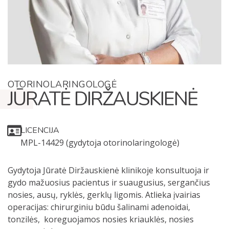
OTORINOLARINGOLOGĖ
JŪRATĖ DIRŽAUSKIENĖ
LICENCIJA
MPL-14429 (gydytoja otorinolaringologė)
Gydytoja Jūratė Diržauskienė klinikoje konsultuoja ir
gydo mažuosius pacientus ir suaugusius, sergančius
nosies, ausų, ryklės, gerklų ligomis. Atlieka įvairias
operacijas: chirurginiu būdu šalinami adenoidai,
tonzilės, koreguojamos nosies kriauklės, nosies