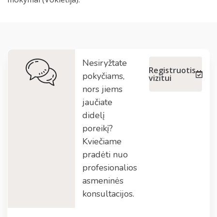
Nesiryžtate
Registruotis
pokyčiams,
vizitui
nors jiems
jaučiate
didelį
poreikį?
Kviečiame
pradėti nuo
profesionalios
asmeninės
konsultacijos.