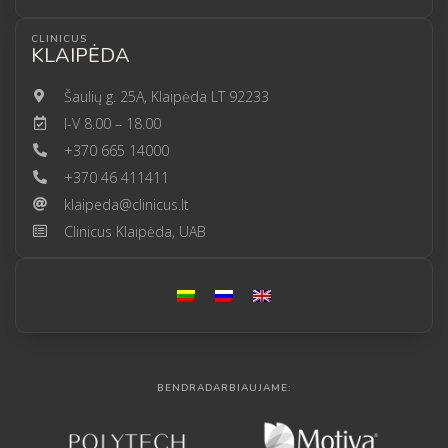
CLINICUS
KLAIPĖDA
Šaulių g. 25A, Klaipėda LT 92233
I-V 8.00 – 18.00
+370 665 14000
+370 46 411411
klaipeda@clinicus.lt
Clinicus Klaipėda, UAB
BENDRADARBIAUJAME: