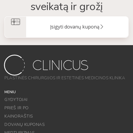
sveikatą ir grožį
Įsigyti dovanų kuponą
PLASTINĖS CHIRURGIJOS IR ESTETINĖS MEDICINOS KLINIKA
MENIU
GYDYTOJAI
PRIEŠ IR PO
KAINORAŠTIS
DOVANŲ KUPONAS
MEDTURIZMAS