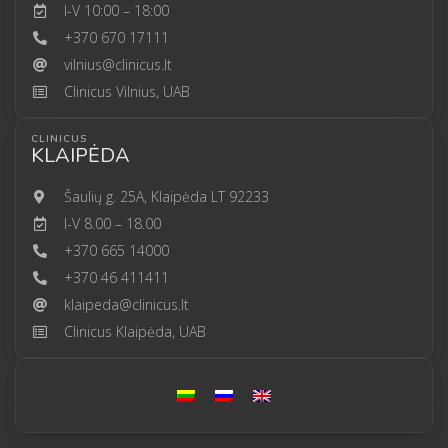
I-V 10:00 – 18:00
+370 670 17111
vilnius@clinicus.lt
Clinicus Vilnius, UAB
CLINICUS
KLAIPĖDA
Šaulių g. 25A, Klaipėda LT 92233
I-V 8.00 – 18.00
+370 665 14000
+370 46 411411
klaipeda@clinicus.lt
Clinicus Klaipėda, UAB