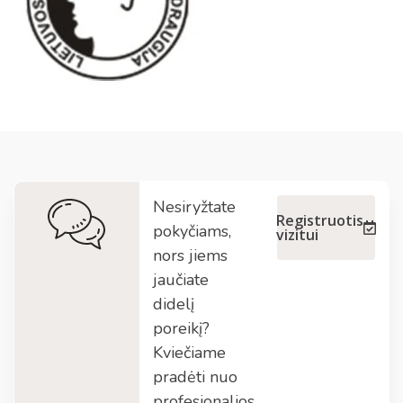
Nesiryžtate
Registruotis
pokyčiams,
vizitui
nors jiems
jaučiate
didelį
poreikį?
Kviečiame
pradėti nuo
profesionalios