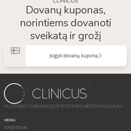
CLINICUS
Dovanų kuponas,
norintiems dovanoti
sveikatą ir grožį
Įsigyti dovanų kuponą
PLASTINĖS CHIRURGIJOS IR ESTETINĖS MEDICINOS KLINIKA
MENIU
GYDYTOJAI