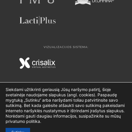
VIZUALIZACIJOS SISTEMA:
Siekdami užtikrinti geriausią Jūsų naršymo patirtį, šioje
svetainėje naudojame slapukus (angl. cookies). Paspaudę
mygtuką „Sutinku“ arba naršydami toliau patvirtinsite savo
sutikimą. Bet kada galėsite atšaukti savo sutikimą pakeisdami
interneto naršyklės nustatymus ir ištrindami įrašytus slapukus.
Norėdami gauti daugiau informacijos, susipažinkite su mūsų
privatumo politika.
© 2024 visos teisės saugomos. CLINICUS.LT