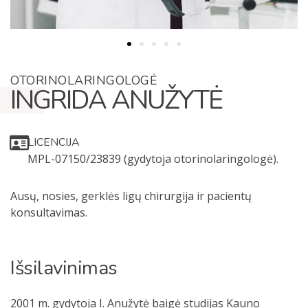
OTORINOLARINGOLOGĖ
INGRIDA ANUŽYTĖ
LICENCIJA
MPL-07150/23839 (gydytoja otorinolaringologė).
Ausų, nosies, gerklės ligų chirurgija ir pacientų
konsultavimas.
Išsilavinimas
2001 m. gydytoja I. Anužytė baigė studijas Kauno