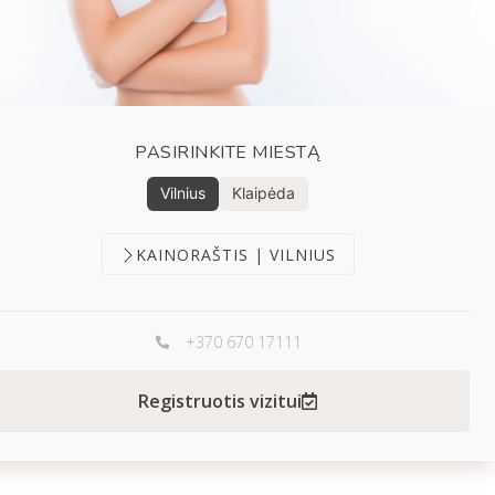
PASIRINKITE MIESTĄ
Vilnius
Klaipėda
KAINORAŠTIS | VILNIUS
+370 670 17111
Registruotis vizitui