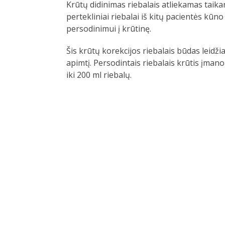
Krūtų didinimas riebalais atliekamas taika
pertekliniai riebalai iš kitų pacientės kūno 
persodinimui į krūtinę.
Šis krūtų korekcijos riebalais būdas leidži
apimtį. Persodintais riebalais krūtis įman
iki 200 ml riebalų.