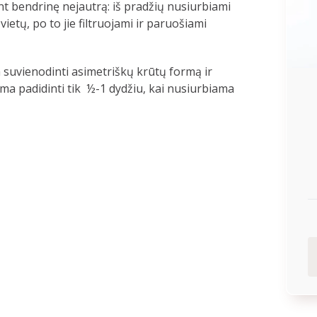
nt bendrinę nejautrą: iš pradžių nusiurbiami
vietų, po to jie filtruojami ir paruošiami
a suvienodinti asimetriškų krūtų formą ir
oma padidinti tik ½-1 dydžiu, kai nusiurbiama