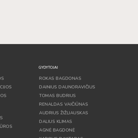
GYDYTOJAI
OS
ROKAS BAGDONAS
CIJOS
DAINIUS DAUNORAVIČIUS
JOS
TOMAS BUDRIUS
RENALDAS VAIČIŪNAS
AUDRIUS ŽIŽLIAUSKAS
OS
DALIUS KLIMAS
DŪROS
AGNĖ BAGDONĖ