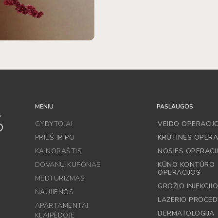
MENIU
PASLAUGOS
GYDYTOJAI
VEIDO OPERACIJ
PRIEŠ IR PO
KRŪTINĖS OPERA
KAINORAŠTIS
NOSIES OPERACI
DOVANŲ KUPONAS
KŪNO KONTŪRO
OPERACIJOS
MEDTURIZMAS
GROŽIO INJEKCIJ
NAUJIENOS
LAZERIO PROCE
APARTAMENTAI
DERMATOLOGIJA
KLAIPĖDOJE