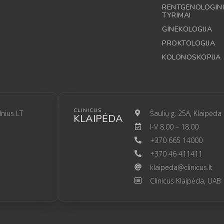
RENTGENOLOGINI
TYRIMAI
GINEKOLOGIJA
PROKTOLOGIJA
KOLONOSKOPIJA
CLINICUS
lnius LT
Šaulių g. 25A, Klaipėda
KLAIPĖDA
I-V 8.00 – 18.00
+370 665 14000
+370 46 411411
klaipeda@clinicus.lt
Clinicus Klaipėda, UAB