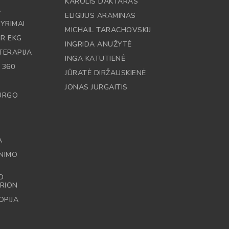
KAROLIS DAKTARAS
A
ELIGIJUS ARAMINAS
YRIMAI
MICHAIL TARACHOVSKIJ
IR EKG
INGRIDA ANUŽYTĖ
TERAPIJA
INGA KATUTIENĖ
 360
JŪRATĖ DIRŽAUSKIENĖ
JONAS JURGAITIS
RURGO
A
NIMO
O
RION
OPIJA