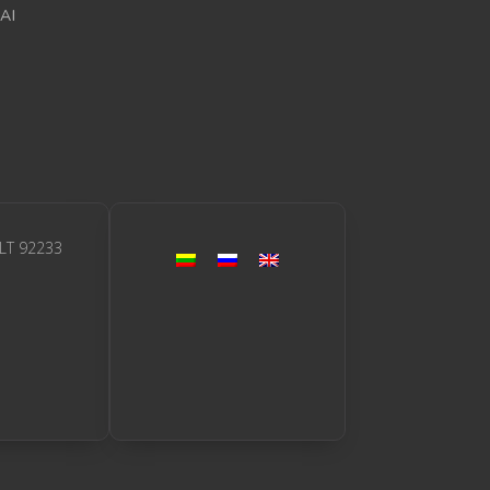
AI
 LT 92233