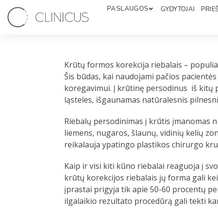
PASLAUGOS
GYDYTOJAI
PRIEŠ
Krūtų formos korekcija riebalais – populia
Šis būdas, kai naudojami pačios pacientės 
koregavimui. Į krūtinę persodinus iš kitų
ląsteles, išgaunamas natūralesnis pilnesni
Riebalų persodinimas į krūtis įmanomas nu
liemens, nugaros, šlaunų, vidinių kelių zo
reikalauja ypatingo plastikos chirurgo k
Kaip ir visi kiti kūno riebalai reaguoja į 
krūtų korekcijos riebalais jų forma gali keis
įprastai prigyja tik apie 50-60 procentų pe
ilgalaikio rezultato procedūrą gali tekti kar