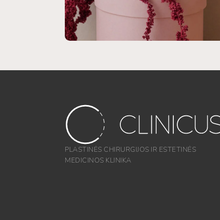
PLASTINĖS CHIRURGIJOS IR ESTETINĖS
MEDICINOS KLINIKA