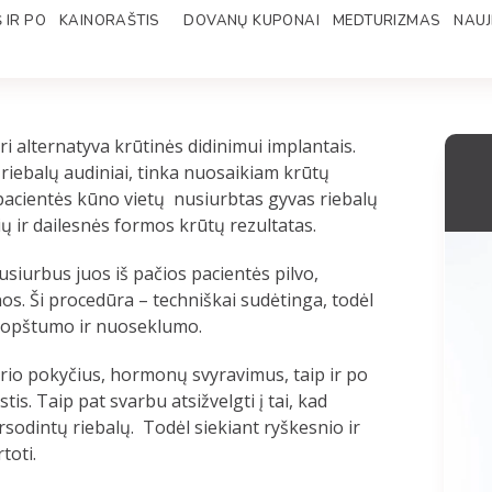
 IR PO
KAINORAŠTIS
DOVANŲ KUPONAI
MEDTURIZMAS
NAUJ
ri alternatyva krūtinės didinimui implantais.
riebalų audiniai, tinka nuosaikiam krūtų
 pacientės kūno vietų nusiurbtas gyvas riebalų
ų ir dailesnės formos krūtų rezultatas.
siurbus juos iš pačios pacientės pilvo,
nos. Ši procedūra – techniškai sudėtinga, todėl
ruopštumo ir nuoseklumo.
svorio pokyčius, hormonų svyravimus, taip ir po
tis. Taip pat svarbu atsižvelgti į tai, kad
rsodintų riebalų. Todėl siekiant ryškesnio ir
toti.