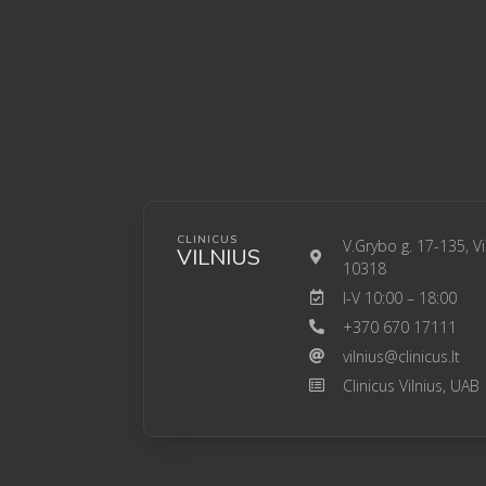
CLINICUS
V.Grybo g. 17-135, Vi
VILNIUS
10318
I-V 10:00 – 18:00
+370 670 17111
vilnius@clinicus.lt
Clinicus Vilnius, UAB