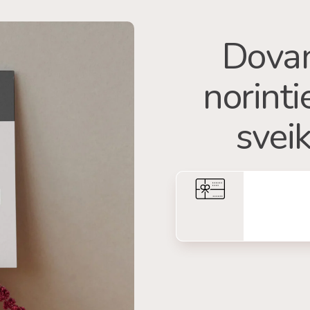
Dovan
norint
sveik