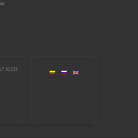
AI
 LT 92233