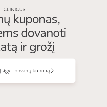
CLINICUS
ų kuponas,
iems dovanoti
atą ir grožį
Įsigyti dovanų kuponą