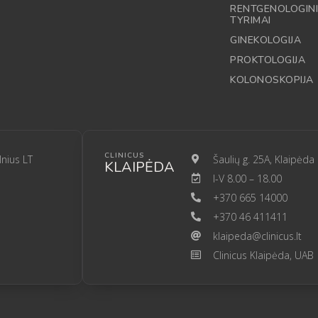
RENTGENOLOGINI
TYRIMAI
GINEKOLOGIJA
PROKTOLOGIJA
KOLONOSKOPIJA
CLINICUS
lnius LT
Šaulių g. 25A, Klaipėda
KLAIPĖDA
I-V 8.00 – 18.00
+370 665 14000
+370 46 411411
klaipeda@clinicus.lt
Clinicus Klaipėda, UAB