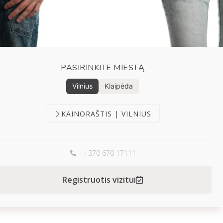
PASIRINKITE MIESTĄ
Vilnius
Klaipėda
KAINORAŠTIS | VILNIUS
+370 670 17111
Registruotis vizitui