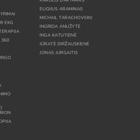
KAROLIS DAKTARAS
A
ELIGIJUS ARAMINAS
YRIMAI
MICHAIL TARACHOVSKIJ
IR EKG
INGRIDA ANUŽYTĖ
TERAPIJA
INGA KATUTIENĖ
 360
JŪRATĖ DIRŽAUSKIENĖ
JONAS JURGAITIS
RURGO
A
NIMO
O
RION
OPIJA