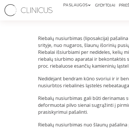
PASLAUGOS
GYDYTOJAI
PRIEŠ
Riebalų nusiurbimas (liposakcija) pašalin
srityje, nuo nugaros, šlaunų išorinių pusių
Riebalai išsiurbiami per nedideles, kelių 
riebalų siurbimo aparatai ir bekontaktės 
proc. riebaluose esančių kamieninių ląste
Nedidėjant bendram kūno svoriui ir ir ben
nusiurbtos riebalinės ląstelės nebeatauga
Riebalų nusiurbimas gali būti derinamas s
deformuotai pilvo sienai sugrąžinti į pirmi
prasiskyrimui pašalinti.
Riebalų nusiurbimas nuo šlaunų pašalina p