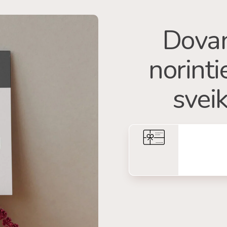
Dovan
norint
sveik