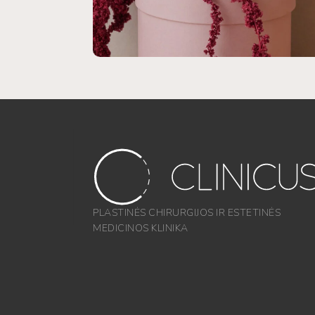
PLASTINĖS CHIRURGIJOS IR ESTETINĖS
MEDICINOS KLINIKA