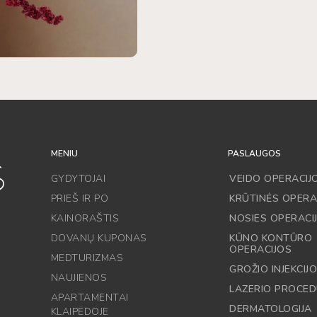
MENIU
PASLAUGOS
GYDYTOJAI
VEIDO OPERACIJ
PRIEŠ IR PO
KRŪTINĖS OPERA
KAINORAŠTIS
NOSIES OPERACI
DOVANŲ KUPONAS
KŪNO KONTŪRO
OPERACIJOS
MEDTURIZMAS
GROŽIO INJEKCIJ
NAUJIENOS
LAZERIO PROCE
APARTAMENTAI
DERMATOLOGIJA
KLAIPĖDOJE