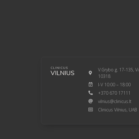
CLINICUS
V.Grybo g. 17-135, Vi
VILNIUS
10318
I-V 10:00 – 18:00
+370 670 17111
vilnius@clinicus.lt
Clinicus Vilnius, UAB