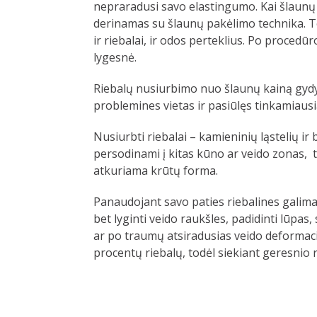
nepraradusi savo elastingumo. Kai šlaunų
derinamas su šlaunų pakėlimo technika. To
ir riebalai, ir odos perteklius. Po proced
lygesnė.
Riebalų nusiurbimo nuo šlaunų kainą gydyt
problemines vietas ir pasiūlęs tinkamiaus
Nusiurbti riebalai – kamieninių ląstelių ir b
persodinami į kitas kūno ar veido zonas, 
atkuriama krūtų forma.
Panaudojant savo paties riebalines galima l
bet lyginti veido raukšles, padidinti lūpa
ar po traumų atsiradusias veido deformaci
procentų riebalų, todėl siekiant geresnio r