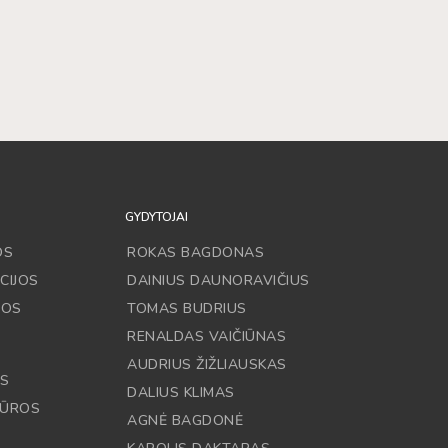
GYDYTOJAI
OS
ROKAS BAGDONAS
CIJOS
DAINIUS DAUNORAVIČIUS
JOS
TOMAS BUDRIUS
RENALDAS VAIČIŪNAS
AUDRIUS ŽIŽLIAUSKAS
OS
DALIUS KLIMAS
DŪROS
AGNĖ BAGDONĖ