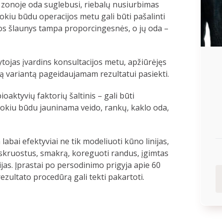
 zonoje oda suglebusi, riebalų nusiurbimas
kiu būdu operacijos metu gali būti pašalinti
ūros šlaunys tampa proporcingesnės, o jų oda –
ojas įvardins konsultacijos metu, apžiūrėjęs
ią variantą pageidaujamam rezultatui pasiekti.
ioaktyvių faktorių šaltinis – gali būti
tokiu būdu jauninama veido, rankų, kaklo oda,
abai efektyviai ne tik modeliuoti kūno linijas,
s, skruostus, smakrą, koreguoti randus, įgimtas
jas. Įprastai po persodinimo prigyja apie 60
ezultato procedūrą gali tekti pakartoti.