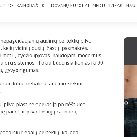
 IR PO
KAINORAŠTIS
DOVANŲ KUPONAI
MEDTURIZMAS
NAUJ
a nepageidaujamų audinių perteklių pilvo
, kelių vidinių pusių, žastų, pasmakrės.
milimetrų dydžio įpjovas, naudojami modernūs
su oru sistemos. Tokiu būdu išlaikomas iki 90
lių gyvybingumas.
dram kūno riebalinio audinio kiekiui,
.
u pilvo plastine operacija po nėštumo
nę padėtį ir pilvo tiesiųjų raumenų
oodinių riebalų perteklių, kai oda