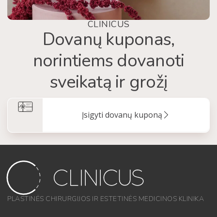
CLINICUS
Dovanų kuponas,
norintiems dovanoti
sveikatą ir grožį
Įsigyti dovanų kuponą
PLASTINĖS CHIRURGIJOS IR ESTETINĖS MEDICINOS KLINIKA