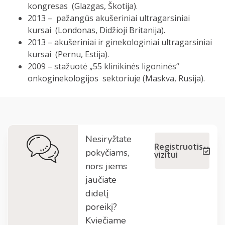
kongresas (Glazgas, Škotija).
2013 – pažangūs akušeriniai ultragarsiniai
kursai (Londonas, Didžioji Britanija).
2013 – akušeriniai ir ginekologiniai ultragarsiniai
kursai (Pernu, Estija).
2009 – stažuotė „55 klinikinės ligoninės“
onkoginekologijos sektoriuje (Maskva, Rusija).
Nesiryžtate
Registruotis
pokyčiams,
vizitui
nors jiems
jaučiate
didelį
poreikį?
Kviečiame