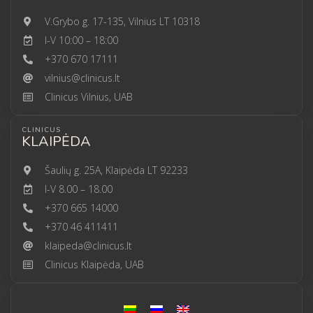
V.Grybo g. 17-135, Vilnius LT 10318
I-V 10:00 – 18:00
+370 670 17111
vilnius@clinicus.lt
Clinicus Vilnius, UAB
CLINICUS
KLAIPĖDA
Šaulių g. 25A, Klaipėda LT 92233
I-V 8.00 – 18.00
+370 665 14000
+370 46 411411
klaipeda@clinicus.lt
Clinicus Klaipėda, UAB