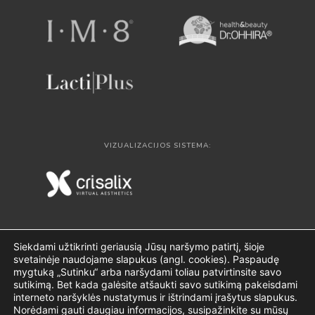
VIZUALIZACIJOS SISTEMA:
Siekdami užtikrinti geriausią Jūsų naršymo patirtį, šioje
svetainėje naudojame slapukus (angl. cookies). Paspaudę
mygtuką „Sutinku“ arba naršydami toliau patvirtinsite savo
sutikimą. Bet kada galėsite atšaukti savo sutikimą pakeisdami
interneto naršyklės nustatymus ir ištrindami įrašytus slapukus.
Norėdami gauti daugiau informacijos, susipažinkite su mūsų