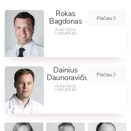
Rokas
Plačiau
Klaipėda
Bagdonas
PLASTIKOS
CHIRURGAS
Dainius
Plačiau
Vilnius
Daunoravičius
PLASTIKOS
CHIRURGAS