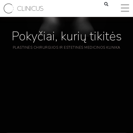
Pokyčiai, kurių tikitės
PLASTINĖS CHIRURGIJOS IR ESTETINĖS MEDICINOS KLINIKA