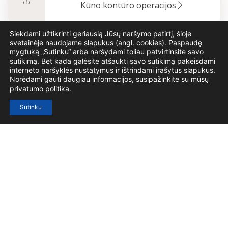
Kūno kontūro operacijos
Siekdami užtikrinti geriausią Jūsų naršymo patirtį, šioje
svetainėje naudojame slapukus (angl. cookies). Paspaudę
Vilnius
Klaipėda
Grožio injekcijos
mygtuką „Sutinku“ arba naršydami toliau patvirtinsite savo
sutikimą. Bet kada galėsite atšaukti savo sutikimą pakeisdami
interneto naršyklės nustatymus ir ištrindami įrašytus slapukus.
Norėdami gauti daugiau informacijos, susipažinkite su mūsų
privatumo politika.
Vilnius
Klaipėda
Lazerio procedūros
Sutinku
Vilnius
Klaipėda
Dermatologija
Vilnius
Klaipėda
Grožio terapija