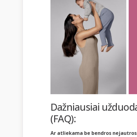
Dažniausiai užduod
(FAQ):
Ar atliekama be bendros nejautros