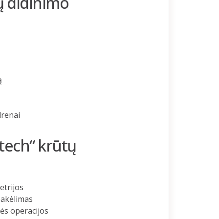
ų didinimo
ą
renai
tech“ krūtų
etrijos
pakėlimas
ės operacijos