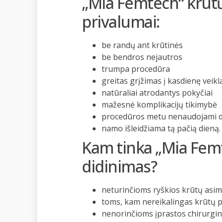
„Mia Femtech“ krūt
privalumai:
be randų ant krūtinės
be bendros nejautros
trumpa procedūra
greitas grįžimas į kasdienę veikl
natūraliai atrodantys pokyčiai
mažesnė komplikacijų tikimybė
procedūros metu nenaudojami d
namo išleidžiama tą pačią dieną.
Kam tinka „Mia Fem
didinimas?
neturinčioms ryškios krūtų asim
toms, kam nereikalingas krūtų 
nenorinčioms įprastos chirurgin