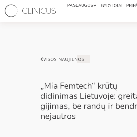
PASLAUGOS
GYDYTOJAI
PRIEŠ
VISOS NAUJIENOS
„Mia Femtech“ krūtų
didinimas Lietuvoje: greit
gijimas, be randų ir bend
nejautros