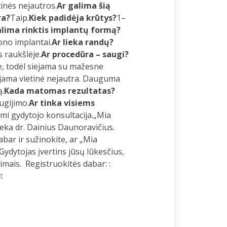
tinės nejautros.
Ar galima šią
ra?
Taip.
Kiek padidėja krūtys?
1–
alima rinktis implantų formą?
no implantai.
Ar lieka randų?
 raukšlėje.
Ar procedūra – saugi?
e, todėl siejama su mažesne
ama vietinė nejautra. Dauguma
ą.
Kada matomas rezultatas?
ugijimo.
Ar tinka visiems
ami gydytojo konsultacija.„Mia
ieka dr. Dainius Daunoravičius.
abar ir sužinokite, ar „Mia
ydytojas įvertins jūsų lūkesčius,
imais. Registruokitės dabar: :
t