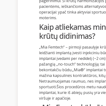
pagerinimui. Ši krūtų harmonizacijos p
pacientėms, ieškančioms alternatyvos 
operacijai: ypač tinka aktyviai sport
moterims.
Kaip atliekamas mini
krūtų didinimas?
„Mia Femtech“ – pirmoji pasaulyje krū
leidžianti implantą įvesti injekciniu
implantai įvedami per nedidelį (~2 cm)
pažangią „no-touch“ technologiją: tai
bekontakčiu būdu.„Mia®“ implantai tu
mažina kapsulinės kontraktūros, kitų 
Netraumuojamas raumuo, nes implanta
sportuoti.Šios procedūros metu nau
implantai, kurie iš abiejų pusių yra vi
viršuje ir apačioje.