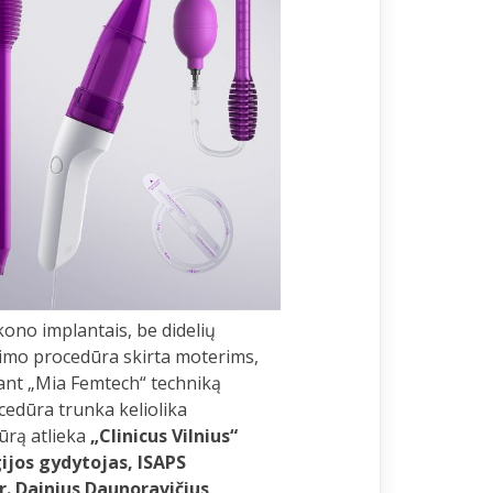
kono implantais, be didelių
inimo procedūra skirta moterims,
kant „Mia Femtech“ techniką
cedūra trunka keliolika
ūrą atlieka
„Clinicus Vilnius“
gijos gydytojas, ISAPS
dr. Dainius Daunoravičius
.