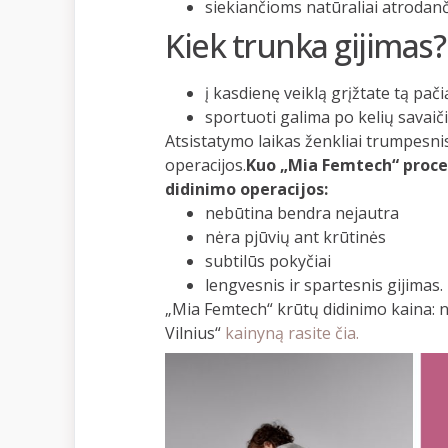
siekiančioms natūraliai atrodanč
Kiek trunka gijimas?
į kasdienę veiklą grįžtate tą pači
sportuoti galima po kelių savaiči
Atsistatymo laikas ženkliai trumpesnis
operacijos.
Kuo „Mia Femtech“ proced
didinimo operacijos:
nebūtina bendra nejautra
nėra pjūvių ant krūtinės
subtilūs pokyčiai
lengvesnis ir spartesnis gijimas.
„Mia Femtech“ krūtų didinimo kaina: n
Vilnius“
kainyną rasite čia.