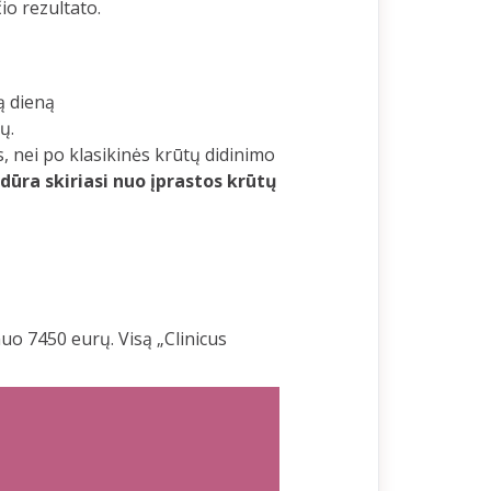
io rezultato.
ą dieną
ų.
, nei po klasikinės krūtų didinimo
ūra skiriasi nuo įprastos krūtų
uo 7450 eurų. Visą „Clinicus