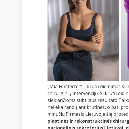
„Mia Femtech“™ – krūtų didinimas sili
chirurginių intervencijų. Ši krūtų did
siekiančioms subtilaus rezultato.Tai
nelieka randų ant krūtinės, o pati pro
minučių.Pirmasis Lietuvoje šią proced
plastinės ir rekonstrukcinės chirur
nacionalinis sekretorius Lietuvai, 