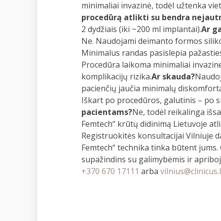
minimaliai invazinė, todėl užtenka vie
procedūrą atlikti su bendra nejaut
2 dydžiais (iki ~200 ml implantai).
Ar g
Ne. Naudojami deimanto formos siliko
Minimalus randas pasislepia pažasties
Procedūra laikoma minimaliai invazin
komplikacijų rizika.
Ar skauda?
Naudoj
pacienčių jaučia minimalų diskomfort
Iškart po procedūros, galutinis – po s
pacientams?
Ne, todėl reikalinga išs
Femtech“ krūtų didinimą Lietuvoje atl
Registruokitės konsultacijai Vilniuje d
Femtech“ technika tinka būtent jums. G
supažindins su galimybėmis ir apriboj
+370 670 17111
arba
vilnius@clinicus.l