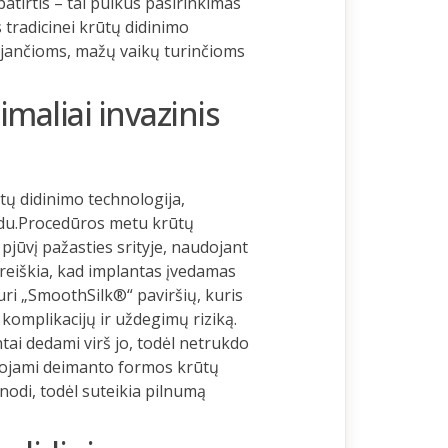
atirtis – tai puikus pasirinkimas
tradicinei krūtų didinimo
uojančioms, mažų vaikų turinčioms
maliai invazinis
tų didinimo technologija,
 būdu.Procedūros metu krūtų
 pjūvį pažasties srityje, naudojant
 reiškia, kad implantas įvedamas
ri „SmoothSilk®“ paviršių, kuris
komplikacijų ir uždegimų riziką.
i dedami virš jo, todėl netrukdo
dojami deimanto formos krūtų
enodi, todėl suteikia pilnumą