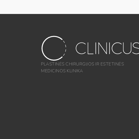
PLASTINĖS CHIRURGIJOS IR ESTETINĖS
MEDICINOS KLINIKA