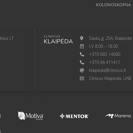
KOLONOSKOPIJA
CLINICUS
lnius LT
Šaulių g. 25A, Klaipėda
KLAIPĖDA
I-V 8.00 – 18.00
+370 665 14000
+370 46 411411
klaipeda@clinicus.lt
Clinicus Klaipėda, UAB