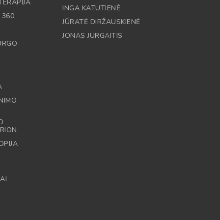
TERAPIJA
INGA KATUTIENĖ
 360
JŪRATĖ DIRŽAUSKIENĖ
JONAS JURGAITIS
RURGO
A
NIMO
O
RION
OPIJA
AI