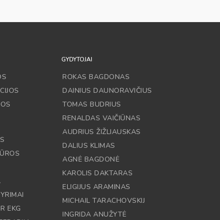
GYDYTOJAI
OS
ROKAS BAGDONAS
CIJOS
DAINIUS DAUNORAVIČIUS
JOS
TOMAS BUDRIUS
RENALDAS VAIČIŪNAS
AUDRIUS ŽIŽLIAUSKAS
OS
DALIUS KLIMAS
DŪROS
AGNĖ BAGDONĖ
KAROLIS DAKTARAS
A
ELIGIJUS ARAMINAS
YRIMAI
MICHAIL TARACHOVSKIJ
IR EKG
INGRIDA ANUŽYTĖ