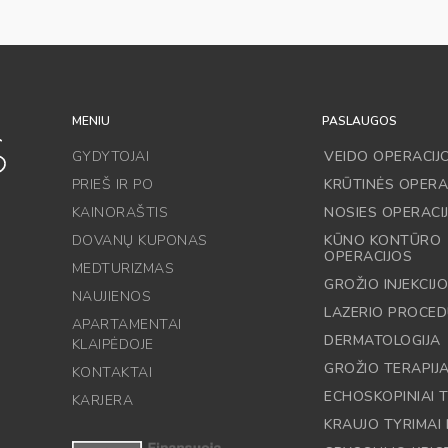
MENIU
PASLAUGOS
GYDYTOJAI
VEIDO OPERACIJ
PRIEŠ IR PO
KRŪTINĖS OPERA
KAINORAŠTIS
NOSIES OPERACI
DOVANŲ KUPONAS
KŪNO KONTŪRO
OPERACIJOS
MEDTURIZMAS
GROŽIO INJEKCIJ
NAUJIENOS
LAZERIO PROCE
APARTAMENTAI
DERMATOLOGIJA
KLAIPĖDOJE
GROŽIO TERAPIJ
KONTAKTAI
ECHOSKOPINIAI T
KARJERA
KRAUJO TYRIMAI 