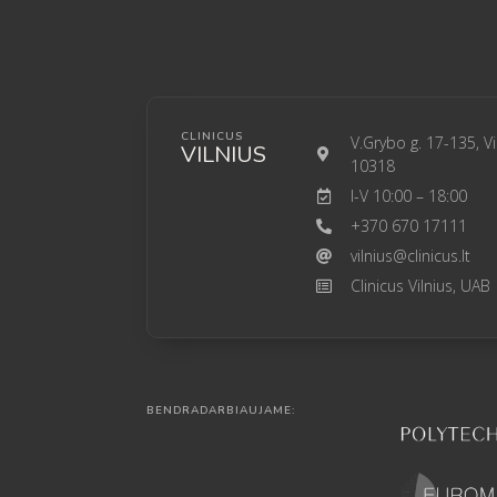
CLINICUS
V.Grybo g. 17-135, Vi
VILNIUS
10318
I-V 10:00 – 18:00
+370 670 17111
vilnius@clinicus.lt
Clinicus Vilnius, UAB
BENDRADARBIAUJAME: