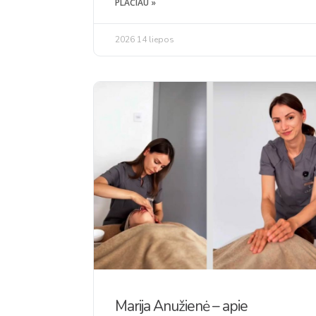
PLAČIAU »
2026 14 liepos
Marija Anužienė – apie