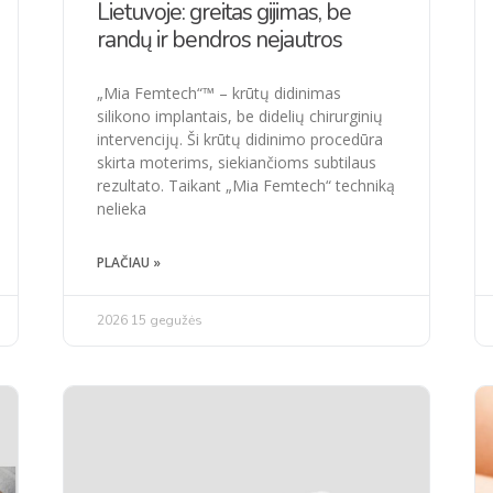
Lietuvoje: greitas gijimas, be
randų ir bendros nejautros
„Mia Femtech“™ – krūtų didinimas
silikono implantais, be didelių chirurginių
intervencijų. Ši krūtų didinimo procedūra
skirta moterims, siekiančioms subtilaus
rezultato. Taikant „Mia Femtech“ techniką
nelieka
PLAČIAU »
2026 15 gegužės