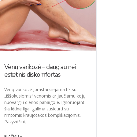
Venų varikozė – daugiau nei
estetinis diskomfortas
Venų varikozė įprastai siejama tik su
„iššokusiomis“ venomis ar jaučiamu kojų
nuovargiu dienos pabaigoje. Ignoruojant
šią lėtinę ligą, galima susidurti su
rimtomis kraujotakos komplikacijomis.
Pavyzdžiui,
PLAČIAU »