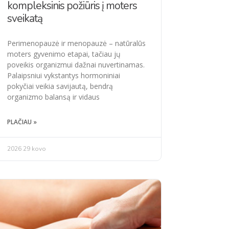
kompleksinis požiūris į moters
sveikatą
Perimenopauzė ir menopauzė – natūralūs
moters gyvenimo etapai, tačiau jų
poveikis organizmui dažnai nuvertinamas.
Palaipsniui vykstantys hormoniniai
pokyčiai veikia savijautą, bendrą
organizmo balansą ir vidaus
PLAČIAU »
2026 29 kovo