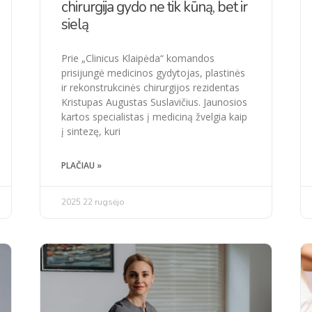
chirurgija gydo ne tik kūną, bet ir
sielą
Prie „Clinicus Klaipėda“ komandos
prisijungė medicinos gydytojas, plastinės
ir rekonstrukcinės chirurgijos rezidentas
Kristupas Augustas Suslavičius. Jaunosios
kartos specialistas į mediciną žvelgia kaip
į sintezę, kuri
PLAČIAU »
2025 22 rugsėjo