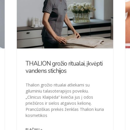
THALION grožio ritualai, įkvėpti
vandens stichijos
Thalion grožio ritualai atliekami su
giluminiu talasoterapijos poveikiu.
„Clinicus Klaipėda“ kviečia jus į odos
priežiūros ir sielos atgaivos kelionę.
Prancūziškas prekės ženklas Thalion kuria
kosmetikos
PLAČIAU »