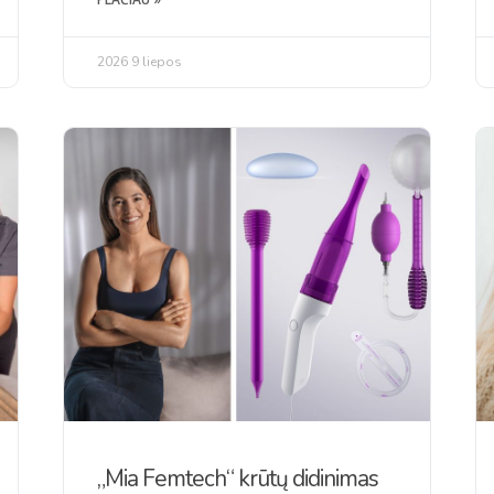
2026 9 liepos
„Mia Femtech“ krūtų didinimas