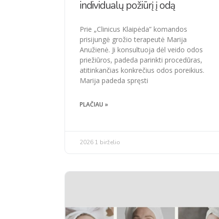
individualų požiūrį į odą
Prie „Clinicus Klaipėda” komandos
prisijungė grožio terapeutė Marija
Anužienė. Ji konsultuoja dėl veido odos
priežiūros, padeda parinkti procedūras,
atitinkančias konkrečius odos poreikius.
Marija padeda spręsti
PLAČIAU »
2026 1 birželio