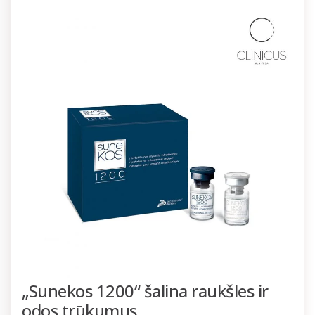
„Sunekos 1200“ šalina raukšles ir
odos trūkumus