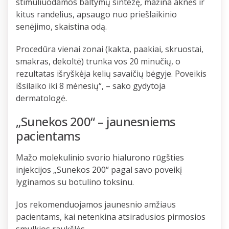
stimuliuodamos baltymų sintezę, mažina aknės ir
kitus randelius, apsaugo nuo priešlaikinio
senėjimo, skaistina odą.
Procedūra vienai zonai (kakta, paakiai, skruostai,
smakras, dekoltė) trunka vos 20 minučių, o
rezultatas išryškėja kelių savaičių bėgyje. Poveikis
išsilaiko iki 8 mėnesių“, – sako gydytoja
dermatologė.
„Sunekos 200“ – jaunesniems
pacientams
Mažo molekulinio svorio hialurono rūgšties
injekcijos „Sunekos 200“ pagal savo poveikį
lyginamos su botulino toksinu.
Jos rekomenduojamos jaunesnio amžiaus
pacientams, kai netenkina atsiradusios pirmosios