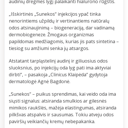
audinių drėgmės lygį palaikanti hialurono rūgštis.
„Išskirtinės „Sunekos“ injekcijos ypač tinka
nenorintiems užpildų ir vertinantiems natūralų
odos atsinaujinimą – biogeneraciją, dar vadinamą
dermobiogeneze. Žmogaus organizmas
papildomas medžiagomis, kurias jis pats sintetina –
tiesiog su amžiumi senka jų atsargos.
Atstatant tarpląstelinį audinį ir giliuosius odos
sluoksnius, po injekcijų oda lyg pati ima aktyviai
dirbti“, – pasakoja „Clinicus Klaipėda“ gydytoja
dermatologė Agnė Bagdonė.
„Sunekos“ – puikus sprendimas, kai veido oda ima
siųsti signalus: atsiranda smulkios ar gilesnės
mimikos raukšlės, mažėja elastingumas, atsiranda
pilkšvas atspalvis ir sausumas. Tokiu atveju odos
paviršių veikiančių kremų nebepakanka.