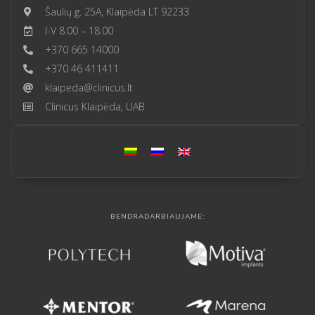
Šaulių g. 25A, Klaipėda LT 92233
I-V 8.00 – 18.00
+370 665 14000
+370 46 411411
klaipeda@clinicus.lt
Clinicus Klaipėda, UAB
BENDRADARBIAUJAME: