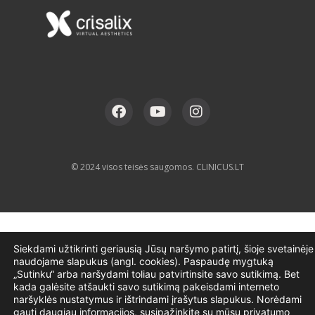
© 2024 visos teisės saugomos. CLINICUS.LT
Siekdami užtikrinti geriausią Jūsų naršymo patirtį, šioje svetainėje
naudojame slapukus (angl. cookies). Paspaudę mygtuką
„Sutinku“ arba naršydami toliau patvirtinsite savo sutikimą. Bet
kada galėsite atšaukti savo sutikimą pakeisdami interneto
naršyklės nustatymus ir ištrindami įrašytus slapukus. Norėdami
gauti daugiau informacijos, susipažinkite su mūsų privatumo