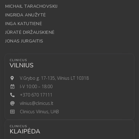
MICHAIL TARACHOVSKIJ
INGRIDA ANUŽYTĖ
INGA KATUTIENĖ
JŪRATĖ DIRŽAUSKIENĖ
JONAS JURGAITIS
CLINICUS
VILNIUS
V.Grybo g. 17-135, Vilnius LT 10318
I-V 10:00 – 18:00
+370 670 17111
vilnius@clinicus.lt
Clinicus Vilnius, UAB
CLINICUS
KLAIPĖDA