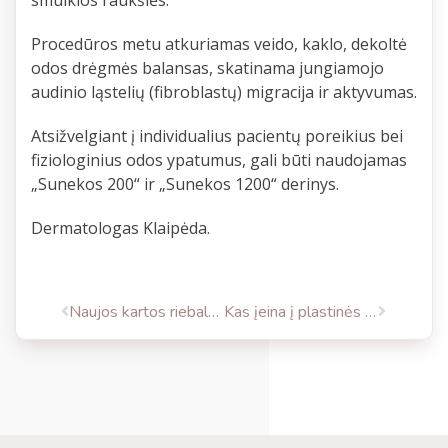
smulkios raukšlės.
Procedūros metu atkuriamas veido, kaklo, dekoltė
odos drėgmės balansas, skatinama jungiamojo
audinio ląstelių (fibroblastų) migracija ir aktyvumas.
Atsižvelgiant į individualius pacientų poreikius bei
fiziologinius odos ypatumus, gali būti naudojamas
„Sunekos 200“ ir „Sunekos 1200“ derinys.
Dermatologas Klaipėda.
Naujos kartos riebalų nusiurbimas su „Euromi Lipomatic“
Kas įeina į plastinės operacijos kainą