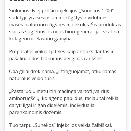
Siūlomos dviejų rūšių injekcijos: „Sunekos 1200“
sudėtyje yra šešios aminorūgštys ir vidutinės
masės hialurono rūgšties molekulės. Šis produktas
skirtas suglebusios odos bioregeneracijai, skatina
kolageno ir elastino gamybą.
Preparatas veikia ląsteles kaip antioksidantas ir
pašalina odos trūkumus bei gilias raukšles.
Oda giliai drėkinama, „liftinguojama“, atkuriamas
natūralus veido tūris.
„Pastaruoju metu itin madinga vartoti įvairius
aminorūgščių, kolageno papildus, tačiau tai reikia
daryti ilgai ir gan didelėmis, individualiai
parenkamomis dozėmis.
Tuo tarpu „Sunekos“ injekcijos veikia žaibiškai,