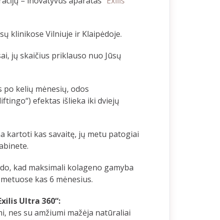
eracijų – inovatyvus aparatas
“Exilis
klinikose Vilniuje ir Klaipėdoje.
i, jų skaičius priklauso nuo Jūsų
tis po kelių mėnesių, odos
tingo“) efektas išlieka iki dviejų
kartoti kas savaitę, jų metu patogiai
kabinete.
rodo, kad maksimali kolageno gamyba
s metuose kas 6 mėnesius.
xilis Ultra 360“:
i, nes su amžiumi mažėja natūraliai