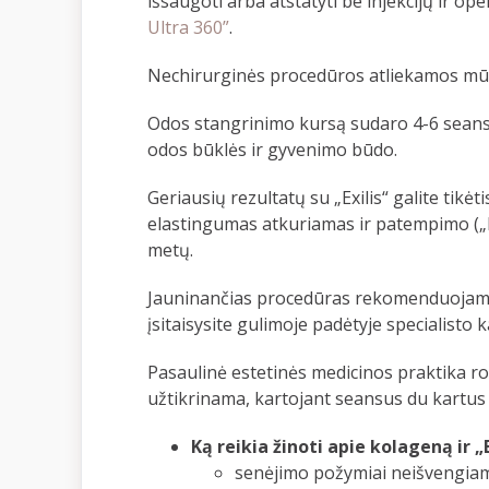
išsaugoti arba atstatyti be injekcijų ir op
Ultra 360”
.
Nechirurginės procedūros atliekamos mūsų 
Odos stangrinimo kursą sudaro 4-6 seansa
odos būklės ir gyvenimo būdo.
Geriausių rezultatų su „Exilis“ galite tikė
elastingumas atkuriamas ir patempimo („lif
metų.
Jauninančias procedūras rekomenduojama 
įsitaisysite gulimoje padėtyje specialisto 
Pasaulinė estetinės medicinos praktika 
užtikrinama, kartojant seansus du kartu
Ką reikia žinoti apie kolageną ir „E
senėjimo požymiai neišvengiam