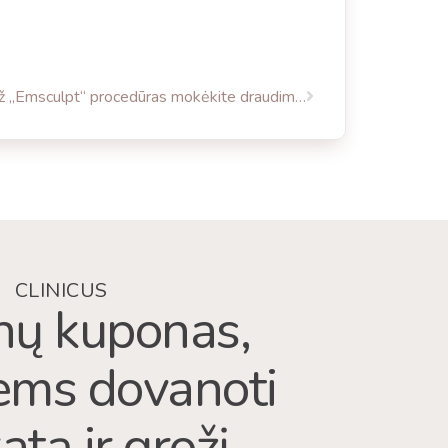
Už „Emsculpt“ procedūras mokėkite draudimo kortele
CLINICUS
ų kuponas,
iems dovanoti
atą ir grožį