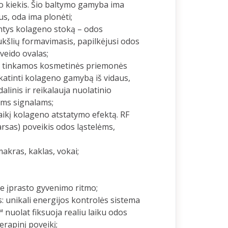
kiekis. Šio baltymo gamyba ima
s, oda ima plonėti;
antys kolageno stoką – odos
ukšlių formavimasis, papilkėjusi odos
veido ovalas;
i, tinkamos kosmetinės priemonės
katinti kolageno gamybą iš vidaus,
alinis ir reikalauja nuolatinio
ms signalams;
alaikį kolageno atstatymo efektą. RF
garsas) poveikis odos ląstelėms,
akras, kaklas, vokai;
ie įprasto gyvenimo ritmo;
s: unikali energijos kontrolės sistema
 nuolat fiksuoja realiu laiku odos
terapinį poveikį;