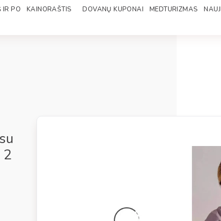
 IR PO
KAINORAŠTIS
DOVANŲ KUPONAI
MEDTURIZMAS
NAUJ
 su
i 2