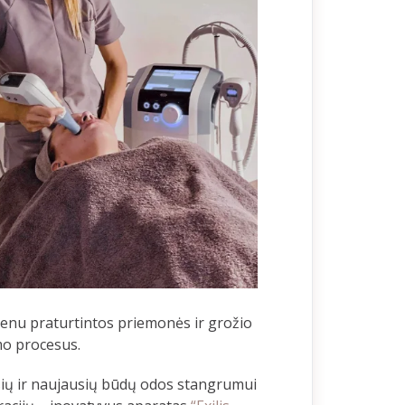
genu praturtintos priemonės ir grožio
mo procesus.
usių ir naujausių būdų odos stangrumui