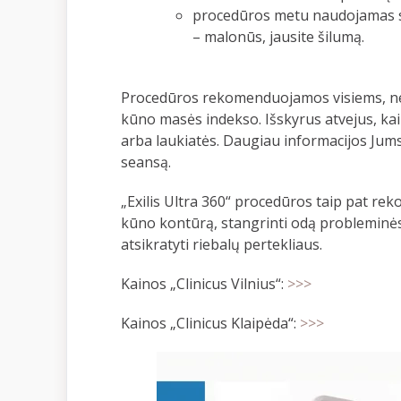
procedūros metu naudojamas spec
– malonūs, jausite šilumą.
Procedūros rekomenduojamos visiems, nep
kūno masės indekso. Išskyrus atvejus, ka
arba laukiatės. Daugiau informacijos Jums
seansą.
„Exilis Ultra 360“ procedūros taip pat r
kūno kontūrą, stangrinti odą probleminėse 
atsikratyti riebalų pertekliaus.
Kainos „Clinicus Vilnius“:
>>>
Kainos „Clinicus Klaipėda“:
>>>