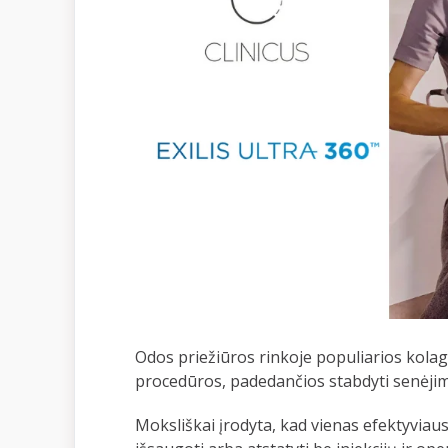
Odos priežiūros rinkoje populiarios kola
procedūros, padedančios stabdyti senėji
Moksliškai įrodyta, kad vienas efektyvia