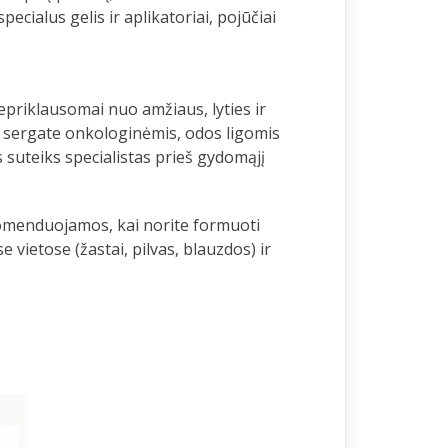
ialus gelis ir aplikatoriai, pojūčiai
riklausomai nuo amžiaus, lyties ir
i sergate onkologinėmis, odos ligomis
 suteiks specialistas prieš gydomąjį
ekomenduojamos, kai norite formuoti
vietose (žastai, pilvas, blauzdos) ir