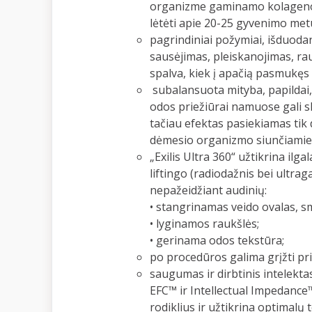
organizme gaminamo kolageno 
lėtėti apie 20-25 gyvenimo metu
pagrindiniai požymiai, išduod
sausėjimas, pleiskanojimas, ra
spalva, kiek į apačią pasmukęs 
subalansuota mityba, papilda
odos priežiūrai namuose gali s
tačiau efektas pasiekiamas tik d
dėmesio organizmo siunčiamie
„Exilis Ultra 360“ užtikrina ilg
liftingo (radiodažnis bei ultra
nepažeidžiant audinių:
• stangrinamas veido ovalas, sm
• lyginamos raukšlės;
• gerinama odos tekstūra;
po procedūros galima grįžti pr
saugumas ir dirbtinis intelekta
EFC™ ir Intellectual Impedance™
rodiklius ir užtikrina optimalų 