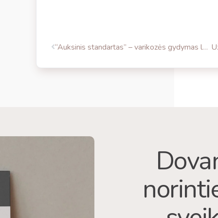
“Auksinis standartas” – varikozės gydymas lazeriu
Dovan
norint
sveik