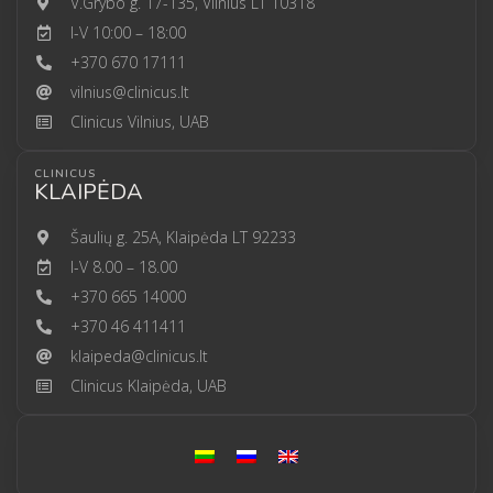
V.Grybo g. 17-135, Vilnius LT 10318
I-V 10:00 – 18:00
+370 670 17111
vilnius@clinicus.lt
Clinicus Vilnius, UAB
CLINICUS
KLAIPĖDA
Šaulių g. 25A, Klaipėda LT 92233
I-V 8.00 – 18.00
+370 665 14000
+370 46 411411
klaipeda@clinicus.lt
Clinicus Klaipėda, UAB