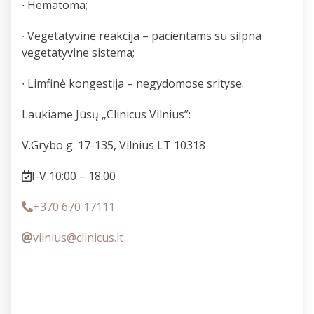
∙ Hematoma;
∙ Vegetatyvinė reakcija – pacientams su silpna
vegetatyvine sistema;
∙ Limfinė kongestija – negydomose srityse.
Laukiame Jūsų „Clinicus Vilnius”:
V.Grybo g. 17-135, Vilnius LT 10318
I-V 10:00 – 18:00
+370 670 17111
vilnius@clinicus.lt