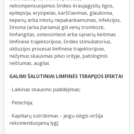
nekompensuojamos širdies-kraujagyslių ligos,
epilepsija, erysipelas, karščiavimas, glaukoma,
kepenų arba inkstų nepakankamumas, infekcijos,
žinoma (arba įtariama) gili venų trombozė,
limfangitas, osteosintezė arba sąnarių keitimas
limfinėse trajektorijose, širdies stimuliatorius,
okliuzijos procesai limfinėse trajektorijose,
nežymus skausmas pilvo srityje, patologinis
nėštumas, augliai.
GALIMI ŠALUTINIAI LIMFINĖS TERAPIJOS EFEKTAI
∙ Laikinas skausmo padidėjimas;
∙ Petechija;
∙ Kapiliarų sutrūkimas – jeigu slėgis viršija
rekomenduojamą lygį;