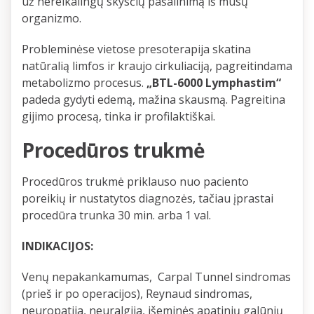
už nereikalingų skysčių pašalinimą iš mūsų
organizmo.
Probleminėse vietose presoterapija skatina
natūralią limfos ir kraujo cirkuliaciją, pagreitindama
metabolizmo procesus.
„BTL-6000 Lymphastim“
padeda gydyti edemą, mažina skausmą. Pagreitina
gijimo procesą, tinka ir profilaktiškai.
Procedūros trukmė
Procedūros trukmė priklauso nuo paciento
poreikių ir nustatytos diagnozės, tačiau įprastai
procedūra trunka 30 min. arba 1 val.
INDIKACIJOS:
Venų nepakankamumas, Carpal Tunnel sindromas
(prieš ir po operacijos), Reynaud sindromas,
neuropatija, neuralgija, išeminės apatinių galūnių