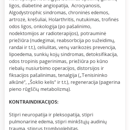
ligos, diabetinė angiopatija, Acrocyanosis,
Algodystrophic sindromas, chroninės edemos,
artrozė, krešuliai, Holarthritis, nutukimas, trofinės
odos ligos, onkologija (po pašalinimo,
nodektomijos ar radioterapijos), potrauminė
priežiūra (nudegimai, reabsorbcija po sužeidimų,
randai ir t.t.), celiulitas, venų varikozės prevencija,
lipoedema, sunkių kojų sindromas, detoksifikacija,
odos tropinis pagerinimas, priežiūra po kūno
riebalų nusiurbimo operacijos, distorsijos ir
fiksacijos pašalinimas, tenalgija („Tenisininko
alkūnė“, „Šoklio kelis“ ir t.t.), regeneracija (pagerina
pieno rūgščių metabolizmą).
KONTRAINDIKACIJOS:
Stipri neuropatija ir pleksopatija, stipri
pulmonarinė edema, stipri minkštųjų audinių
trauma, stiprus tromboplebitas,