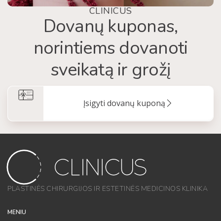
CLINICUS
Dovanų kuponas,
norintiems dovanoti
sveikatą ir grožį
Įsigyti dovanų kuponą
PLASTINĖS CHIRURGIJOS IR ESTETINĖS MEDICINOS KLINIKA
MENIU