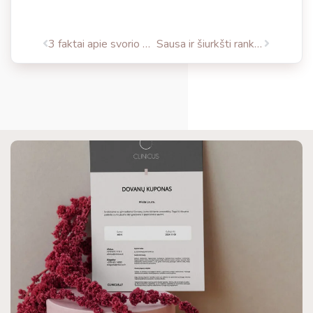
3 faktai apie svorio mažinimo programą ALLURION
Sausa ir šiurkšti rankų oda: kaip padėti