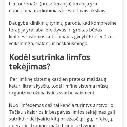
Limfodrenažo (presoterapija) terapija yra
naudojama medicininiais ir estetiniais tiksliais.
Daugybė klinikinių tyrimų parodė, kad kompresinė
terapija yra labai efektyvus ir greitas būdas
limfinės sistemos sutrikimams gydyti. Procedūra –
veiksminga, maloni, ir neskausminga.
Kodėl sutrinka limfos
tekėjimas?
Per limfinę sistemą kasdien prateka maždaug
keturi litrai skysčių, todėl limfinė sistema mūsų
organizme užima išties svarbų vaidmenį.
Nuo limfedemos dažnai kenčia turintys antsvorio.
Tačiau skaidrios ir bespalvės limfos tekėjimas gali
sutrikti ir dėl įvairių kitų priežasčių: ligų, infekcijų,
operacijų, traumų, mažo fizinio aktyvumo.