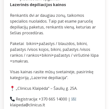
Lazerinės depiliacijos kainos
Renkantis dvi ar daugiau zonų, taikomos
specialios nuolaidos. Taip pat esame paruošę
depiliacijų paketus, renkantis vieną, keturias ar
šešias procedūras.
Paketai: bikini+pažastys / blauzdos, bikini,
pažastys /visos kojos, bikini, pažastys /visos
rankos / rankos+bikini+pažastys / viršutinė lūpa
+smakras.
Visas kainas rasite mūsų svetainėje, pasirinkę
kategoriją „Lazerinė depiliacija“.
„Clinicus Klaipėda“ – Šaulių g. 25A.
Registracija: +370 665 14000 |
klaipeda@clinicus.lt