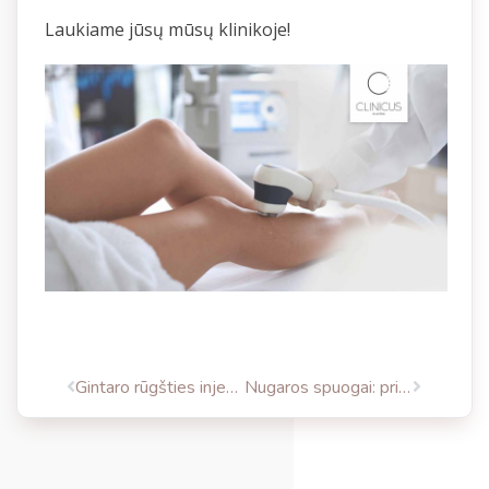
Laukiame jūsų mūsų klinikoje!
Gintaro rūgšties injekcijos – redermalizacija odos jaunystei
Nugaros spuogai: priežastys ir aknės gydymo būdai