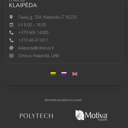
CLINICUS
KLAIPĖDA
Šaulių g. 25A, Klaipėda LT 92233
I-V 8.00 – 18.00
+370 665 14000
+370 46 411411
klaipeda@clinicus.lt
Clinicus Klaipėda, UAB
BENDRADARBIAUJAME: