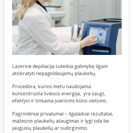
Lazerinė depiliacija suteikia galimybę ilgam
atsikratyti nepageidaujamų plaukelių.
Procedūra, kurios metu naudojama
koncentruota šviesos energija, yra saugi,
efektyvi ir tinkama įvairioms kūno vietoms.
Pagrindiniai privalumai – ilgalaikiai rezultatai,
mažesnis plaukelių ataugimas ir lygi oda be
įaugusių plaukelių ar sudirginimo.