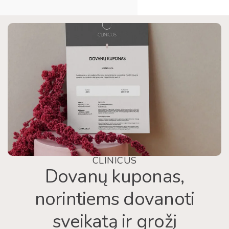
CLINICUS
Dovanų kuponas,
norintiems dovanoti
sveikatą ir grožį