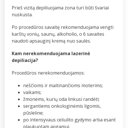
Prieš vizitą depiliuojama zona turi būti švariai
nuskusta.
Po procedūros savaitę rekomenduojama vengti
karštų vonių, saunų, alkoholio, o 6 savaites
naudoti apsauginį kremą nuo saulės.
Kam nerekomenduojama lazerinė
depiliacija?
Procedūros nerekomenduojamos:
nėščioms ir maitinančioms moterims;
vaikams;
žmonėms, kurių oda linkusi randėti;
sergantiems onkologinėmis ligomis,
pūsleline;
po intensyvaus celiulito gydymo arba esant
plaukuotam apgamui.