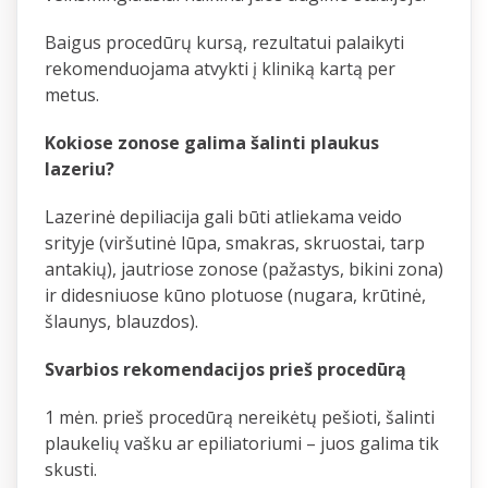
Baigus procedūrų kursą, rezultatui palaikyti
rekomenduojama atvykti į kliniką kartą per
metus.
Kokiose zonose galima šalinti plaukus
lazeriu?
Lazerinė depiliacija gali būti atliekama veido
srityje (viršutinė lūpa, smakras, skruostai, tarp
antakių), jautriose zonose (pažastys, bikini zona)
ir didesniuose kūno plotuose (nugara, krūtinė,
šlaunys, blauzdos).
Svarbios rekomendacijos prieš procedūrą
1 mėn. prieš procedūrą nereikėtų pešioti, šalinti
plaukelių vašku ar epiliatoriumi – juos galima tik
skusti.