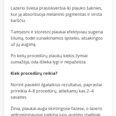
Lazerio šviesa prasiskverbia iki plauko šaknies,
kur ją absorbuoja melanino pigmentas ir virsta
karščiu.
Tamsesni ir storesni plaukai efektyviau sugeria
šilumą, todėl sunaikinamos ląstelės, atsakingos
už jų augimą.
Po kelių procedūrų plaukų kiekis žymiai
sumažėja, oda išlieka lygi ir nepažeista.
Kiek procedūrų reikia?
Norint pasiekti ilgalaikius rezultatus, paprastai
prireikia 4–8 procedūrų, atliekamų kas 2–4
savaites.
Žinia, plaukai auga skirtingose fazėse, o lazeris
veiksmingiausiai naikina juos augimo stadijoje.