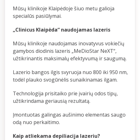
Mūsų klinikoje Klaipėdoje šiuo metu galioja
specialūs pasiūlymai.
„Clinicus Klaipėda“ naudojamas lazeris
Mūsų klinikoje naudojamas inovatyvus vokiečių
gamybos diodinis lazeris „MeDioStar NeXT“,
užtikrinantis maksimalų efektyvumą ir saugumą.
Lazerio bangos ilgis svyruoja nuo 800 iki 950 nm,
todėl plauko svogūnėlis sunaikinamas ilgam.
Technologija prisitaiko prie įvairių odos tipų,
užtikrindama geriausią rezultatą.
Įmontuotas galingas aušinimo elementas saugo
odą nuo perkaitimo.
Kaip atliekama depiliacija lazeriu?