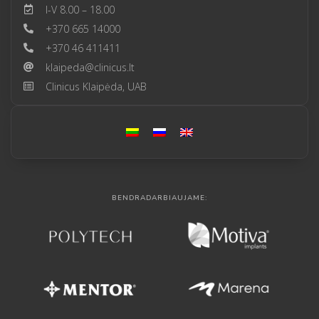
I-V 8.00 – 18.00
+370 665 14000
+370 46 411411
klaipeda@clinicus.lt
Clinicus Klaipėda, UAB
BENDRADARBIAUJAME: