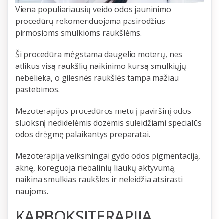
Viena populiariausių veido odos jauninimo
procedūrų rekomenduojama pasirodžius
pirmosioms smulkioms raukšlėms.
Ši procedūra mėgstama daugelio moterų, nes
atlikus visą raukšlių naikinimo kursą smulkiųjų
nebelieka, o gilesnės raukšlės tampa mažiau
pastebimos.
Mezoterapijos procedūros metu į paviršinį odos
sluoksnį nedidelėmis dozėmis suleidžiami specialūs
odos drėgmę palaikantys preparatai.
Mezoterapija veiksmingai gydo odos pigmentaciją,
aknę, koreguoja riebalinių liaukų aktyvumą,
naikina smulkias raukšles ir neleidžia atsirasti
naujoms.
KARBOKSITERAPIJA