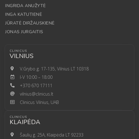
INGRIDA ANUŽYTĖ
INGA KATUTIENĖ
JŪRATĖ DIRŽAUSKIENĖ
JONAS JURGAITIS
CLINICUS
VILNIUS
V.Grybo g. 17-135, Vilnius LT 10318
I-V 10:00 – 18:00
+370 670 17111
vilnius@clinicus.lt
Clinicus Vilnius, UAB
CLINICUS
KLAIPĖDA
Šaulių g. 25A, Klaipėda LT 92233