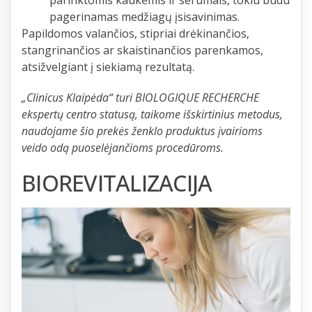
parinktomis kaukėmis ir serumais, tokiu būdu
pagerinamas medžiagų įsisavinimas.
Papildomos valančios, stipriai drėkinančios,
stangrinančios ar skaistinančios parenkamos,
atsižvelgiant į siekiamą rezultatą.
„Clinicus Klaipėda“ turi BIOLOGIQUE RECHERCHE
ekspertų centro statusą, taikome išskirtinius metodus,
naudojame šio prekės ženklo produktus įvairioms
veido odą puoselėjančioms procedūroms.
BIOREVITALIZACIJA