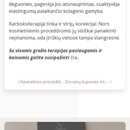
deguonies, pagerėja jos atsinaujinimas, suaktyvėja
elastingumą palaikančio kolageno gamyba.
Karboksiterapija tinka ir strijų korekcijai. Nors
kosmetinėmis procedūromis jų visiškai panaikinti
neįmanoma, oda įtrūkių vietose tampa stangresnė.
Su visomis grožio terapijos paslaugomis ir
kainomis galite susipažinti
čia
.
Aparatinės procedūros veidui ir kūnui puoselėti
Dovanų kuponas internetu: malonu dovanoti pokyčius!