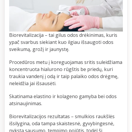
Biorevitalizacija – tai gilus odos drėkinimas, kuris
ypač svarbus siekiant kuo ilgiau išsaugoti odos
sveikumą, grožį ir jaunystę.
Procedūros metu į koreguojamas sritis suleidžiama
koncentruota hialurono rūgštis be priedų, kuri
traukia vandenį į odą ir taip palaiko odos drėgmę,
neleidžia jai išsausėti.
Skatinama elastino ir kolageno gamyba bei odos
atsinaujinimas.
Biorevitalizacijos rezultatas – smulkios raukšlės
išsilygina, oda tampa skaistesnė, gyvybingesnė,
nyksta sausumo, tempimo pojūtis, todėl ši