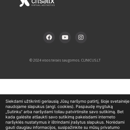
© 2024 visos teisės saugomos. CLINICUS.LT
Siekdami užtikrinti geriausią Jūsų naršymo patirtį, šioje svetainėje
naudojame slapukus (angl. cookies). Paspaudę mygtuką
„Sutinku“ arba naršydami toliau patvirtinsite savo sutikimą. Bet
kada galėsite atšaukti savo sutikimą pakeisdami interneto
naršyklės nustatymus ir ištrindami įrašytus slapukus. Norėdami
gauti daugiau informacijos, susipažinkite su mūsų privatumo