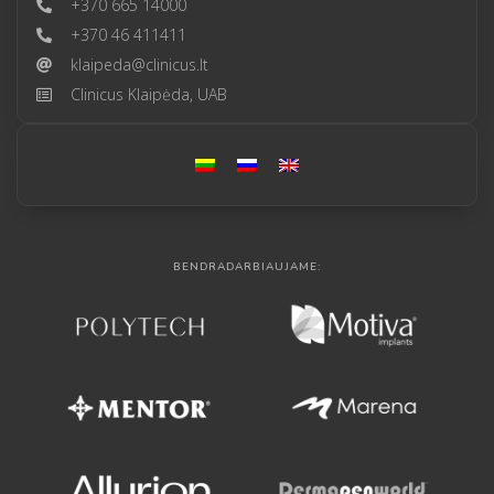
+370 665 14000
+370 46 411411
klaipeda@clinicus.lt
Clinicus Klaipėda, UAB
BENDRADARBIAUJAME: