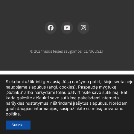
© 2024 visos teisės saugomos. CLINICUS.LT
Siekdami užtikrinti geriausią Jūsų naršymo patirtį, šioje svetainėje
naudojame slapukus (angl. cookies). Paspaudę mygtuką
„Sutinku“ arba naršydami toliau patvirtinsite savo sutikimą. Bet
kada galėsite atšaukti savo sutikimą pakeisdami interneto
naršyklės nustatymus ir ištrindami įrašytus slapukus. Norėdami
gauti daugiau informacijos, susipažinkite su mūsų privatumo
politika.
Sutinku