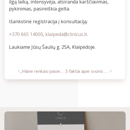
ilgą laiką, intensyvėja, atsiranda karščiavimas,
pykinimas, pasireiškia gelta.
Išankstinė registracija į konsultaciją:
+370 665 14000
,
klaipeda@clinicus.lt
.
Laukiame Jūsų Šaulių g. 25A, Klaipėdoje.
„Mane renkasi pacientai, kurie teikia pirmenybę natūralumui…”
3 faktai apie svorio mažinimo programą ALLURION