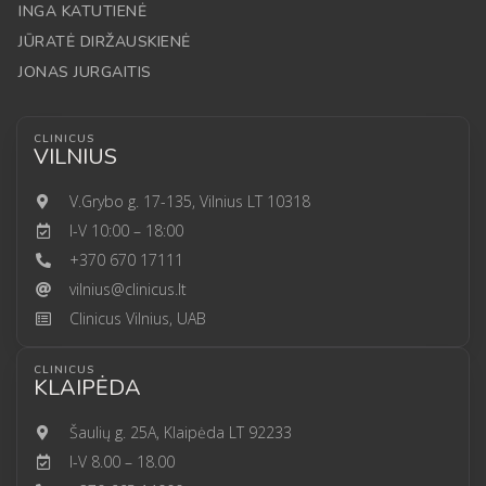
INGA KATUTIENĖ
JŪRATĖ DIRŽAUSKIENĖ
JONAS JURGAITIS
CLINICUS
VILNIUS
V.Grybo g. 17-135, Vilnius LT 10318
I-V 10:00 – 18:00
+370 670 17111
vilnius@clinicus.lt
Clinicus Vilnius, UAB
CLINICUS
KLAIPĖDA
Šaulių g. 25A, Klaipėda LT 92233
I-V 8.00 – 18.00