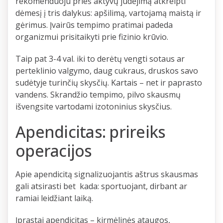
rekomenduoju prieš aktyvų judėjimą atkreipti
dėmesį į tris dalykus: apšilimą, vartojamą maistą ir
gėrimus. Įvairūs tempimo pratimai padeda
organizmui prisitaikyti prie fizinio krūvio.
Taip pat 3-4 val. iki to derėtų vengti sotaus ar
perteklinio valgymo, daug cukraus, druskos savo
sudėtyje turinčių skysčių. Kartais – net ir paprasto
vandens. Skrandžio tempimo, pilvo skausmų
išvengsite vartodami izotoninius skysčius.
Apendicitas: prireiks
operacijos
Apie apendicitą signalizuojantis aštrus skausmas
gali atsirasti bet kada: sportuojant, dirbant ar
ramiai leidžiant laiką.
Įprastai apendicitas – kirmėlinės ataugos,