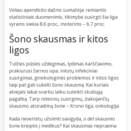
Vėliau apendicito dažnis sumažėja: remiantis
statistiniais duomenimis, tikimybė susirgti šia liga
vyrams siekia 8,6 proc., moterims – 6,7 proc.
Šono skausmas ir kitos
ligos
Tulžies pūslės uždegimas, lydimas karščiavimo,
prakiurusi žarnos opa, inkstų infekciniai
susirgimai, ginekologinės problemos ir kitos ligos
taip pat gali sukelti šono skausmą. Kai kuriais
atvejais labai svarbu laiku suteikti skubiąją
pagalbą. Tarp retesnių susirgimų, įtakojančių
skausmo atsiradimą šone – Krono liga, onkologija.
Kada nevertėtų užsiimti savigyda, o dėl skausmo
šone kreiptis į medikus? Kai skausmas nepraeina