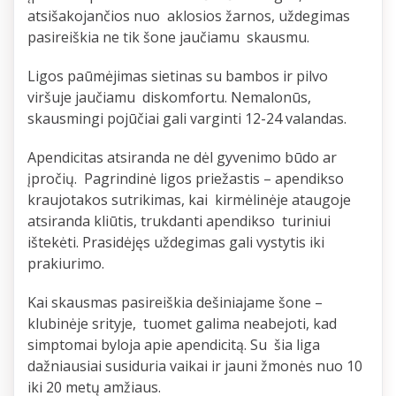
atsišakojančios nuo aklosios žarnos, uždegimas
pasireiškia ne tik šone jaučiamu skausmu.
Ligos paūmėjimas sietinas su bambos ir pilvo
viršuje jaučiamu diskomfortu. Nemalonūs,
skausmingi pojūčiai gali varginti 12-24 valandas.
Apendicitas atsiranda ne dėl gyvenimo būdo ar
įpročių. Pagrindinė ligos priežastis – apendikso
kraujotakos sutrikimas, kai kirmėlinėje ataugoje
atsiranda kliūtis, trukdanti apendikso turiniui
ištekėti. Prasidėjęs uždegimas gali vystytis iki
prakiurimo.
Kai skausmas pasireiškia dešiniajame šone –
klubinėje srityje, tuomet galima neabejoti, kad
simptomai byloja apie apendicitą. Su šia liga
dažniausiai susiduria vaikai ir jauni žmonės nuo 10
iki 20 metų amžiaus.