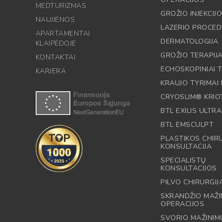
MEDTURIZMAS
GROŽIO INJEKCIJ
NAUJIENOS
LAZERIO PROCE
APARTAMENTAI
DERMATOLOGIJA
KLAIPĖDOJE
GROŽIO TERAPIJ
KONTAKTAI
ECHOSKOPINIAI T
KARJERA
KRAUJO TYRIMAI 
CRYOSLIM® KRIO
BTL EXILIS ULTRA
BTL EMSCULPT
PLASTIKOS CHI
KONSULTACIJA
SPECIALISTŲ
KONSULTACIJOS
PILVO CHIRURGIJ
SKRANDŽIO MAŽI
OPERACIJOS
SVORIO MAŽINIM