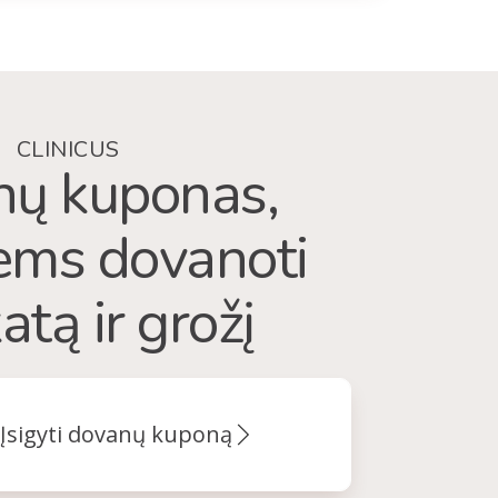
CLINICUS
ų kuponas,
iems dovanoti
atą ir grožį
Įsigyti dovanų kuponą