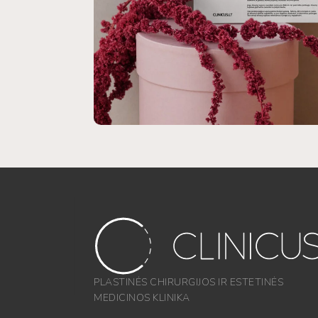
PLASTINĖS CHIRURGIJOS IR ESTETINĖS
MEDICINOS KLINIKA