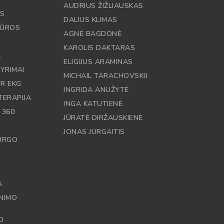
AUDRIUS ŽIŽLIAUSKAS
OS
DALIUS KLIMAS
DŪROS
AGNĖ BAGDONĖ
KAROLIS DAKTARAS
A
ELIGIJUS ARAMINAS
YRIMAI
MICHAIL TARACHOVSKIJ
IR EKG
INGRIDA ANUŽYTĖ
TERAPIJA
INGA KATUTIENĖ
 360
JŪRATĖ DIRŽAUSKIENĖ
JONAS JURGAITIS
RURGO
A
NIMO
O