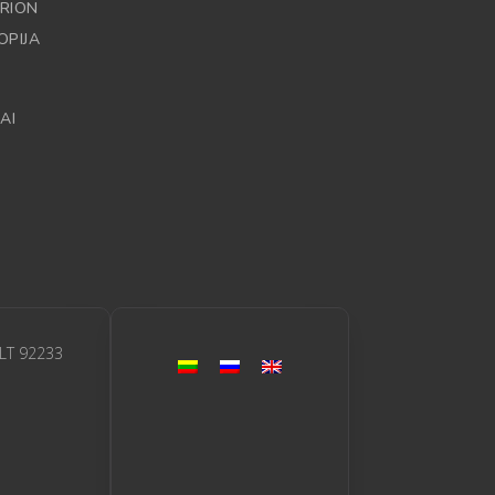
RION
OPIJA
AI
 LT 92233