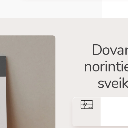
Dovan
norint
sveik