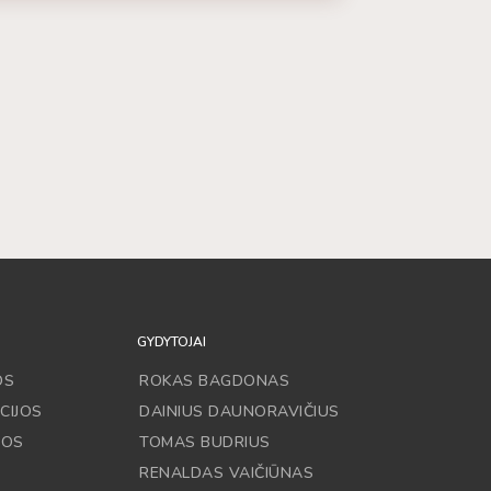
GYDYTOJAI
OS
ROKAS BAGDONAS
CIJOS
DAINIUS DAUNORAVIČIUS
JOS
TOMAS BUDRIUS
RENALDAS VAIČIŪNAS