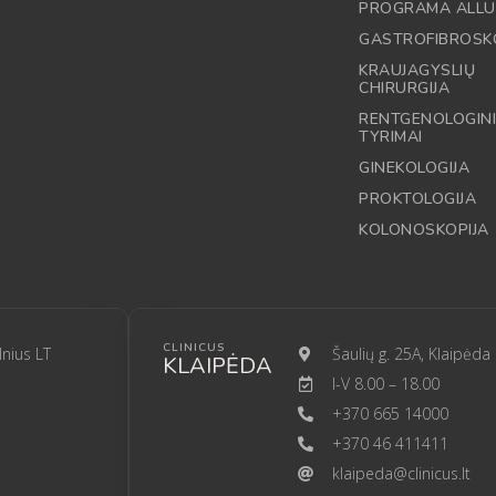
PROGRAMA ALLU
GASTROFIBROSK
KRAUJAGYSLIŲ
CHIRURGIJA
RENTGENOLOGINI
TYRIMAI
GINEKOLOGIJA
PROKTOLOGIJA
KOLONOSKOPIJA
CLINICUS
lnius LT
Šaulių g. 25A, Klaipėda
KLAIPĖDA
I-V 8.00 – 18.00
+370 665 14000
+370 46 411411
klaipeda@clinicus.lt