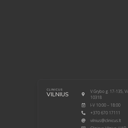
CLINICUS
V.Grybo g. 17-135, Vi
VILNIUS
10318
I-V 10:00 – 18:00
+370 670 17111
vilnius@clinicus.lt