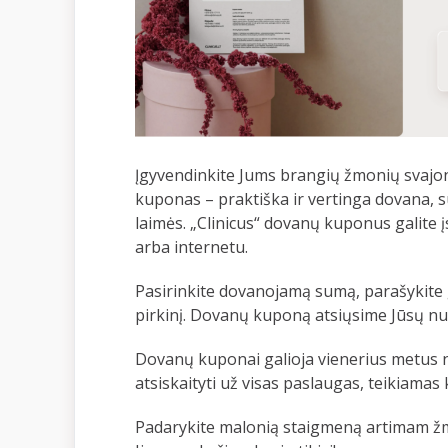
Įgyvendinkite Jums brangių žmonių svajo
kuponas – praktiška ir vertinga dovana, su
laimės. „Clinicus“ dovanų kuponus galite įs
arba internetu.
Pasirinkite dovanojamą sumą, parašykite 
pirkinį. Dovanų kuponą atsiųsime Jūsų nur
Dovanų kuponai galioja vienerius metus nu
atsiskaityti už visas paslaugas, teikiamas k
Padarykite malonią staigmeną artimam žm