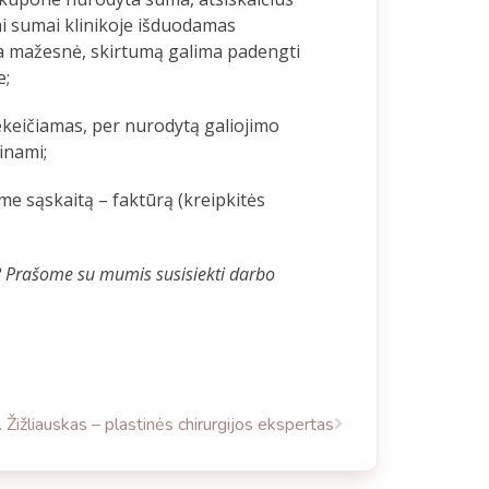
ai sumai klinikoje išduodamas
ra mažesnė, skirtumą galima padengti
e;
keičiamas, per nurodytą galiojimo
inami;
me sąskaitą – faktūrą (kreipkitės
? Prašome su mumis susisiekti darbo
. Žižliauskas – plastinės chirurgijos ekspertas