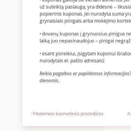
už suteiktą paslaugą, yra didesnė – likusi
popierinis kuponas. Jei nurodyta suma y
grynaisiais pinigais arba mokėjimo kortel
• dovanų kuponas į grynuosius pinigus ne
laiką juo nepasinaudojus – pinigai negrąž
• esant poreikiui, įsigytam kuponui išrašo
nurodytais el. pašto adresais);
Reikia pagalbos ar papildomos informacijos
dienomis.
Modernios kosmetinės procedūros
A