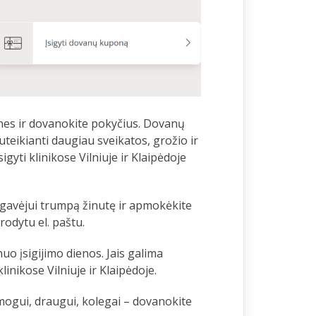
nes ir dovanokite pokyčius. Dovanų
teikianti daugiau sveikatos, grožio ir
igyti klinikose Vilniuje ir Klaipėdoje
gavėjui trumpą žinutę ir apmokėkite
odytu el. paštu.
o įsigijimo dienos. Jais galima
linikose Vilniuje ir Klaipėdoje.
ogui, draugui, kolegai – dovanokite