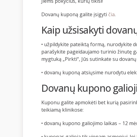
Jiems pokyčius, kurių tikisi!
Dovanų kuponą galite įsigyti
čia
.
Kaip užsisakyti dovan
• užpildykite pateiktą formą, nurodykite 
parašykite pageidaujamo turinio žinutę g
mygtuką „Pirkti“, Jūs sutinkate su dovanų
• dovanų kuponą atsiųsime nurodytu elek
Dovanų kupono galioji
Kuponu galite apmokėti bet kurią pasirink
teikiamą klinikose:
• dovanų kupono galiojimo laikas – 12 mėn
• kuponas galioja tik vienam asmeniui. Je