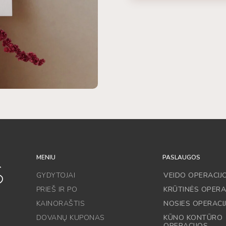
MENIU
PASLAUGOS
GYDYTOJAI
VEIDO OPERACIJ
PRIEŠ IR PO
KRŪTINĖS OPERA
KAINORAŠTIS
NOSIES OPERACI
DOVANŲ KUPONAS
KŪNO KONTŪRO
OPERACIJOS