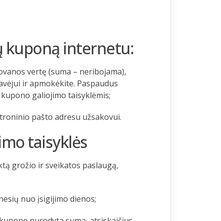
ų kuponą internetu:
dovanos vertę (suma – neribojama),
avėjui ir apmokėkite. Paspaudus
 kupono galiojimo taisyklėmis;
troninio pašto adresu užsakovui.
mo taisyklės
tą grožio ir sveikatos paslaugą,
esių nuo įsigijimo dienos;
i kupone nurodyta suma, atsiskaičius