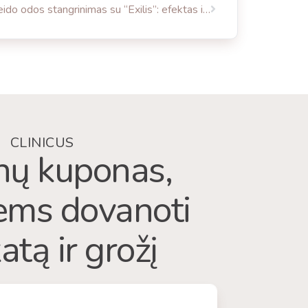
Veido odos stangrinimas su “Exilis”: efektas išlieka iki 2 metų
CLINICUS
ų kuponas,
iems dovanoti
atą ir grožį