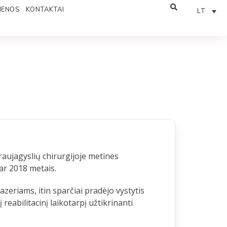
IENOS
KONTAKTAI
LT
raujagyslių chirurgijoje metines
r 2018 metais.
azeriams, itin sparčiai pradėjo vystytis
reabilitacinį laikotarpį užtikrinanti