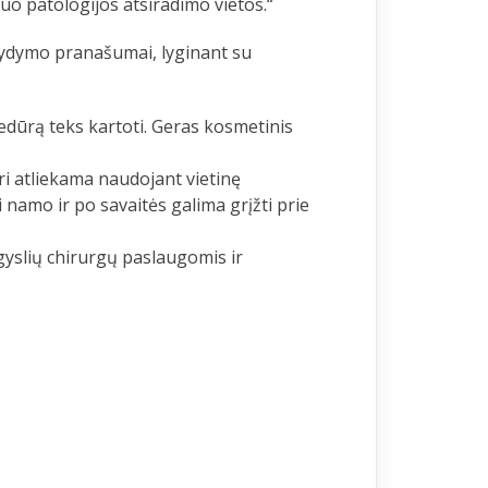
uo patologijos atsiradimo vietos.“
gydymo pranašumai, lyginant su
edūrą teks kartoti. Geras kosmetinis
uri atliekama naudojant vietinę
i namo ir po savaitės galima grįžti prie
gyslių chirurgų paslaugomis ir