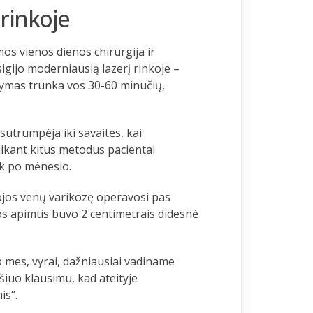
rinkoje
os vienos dienos chirurgija ir
sigijo moderniausią lazerį rinkoje –
dymas trunka vos 30-60 minučių,
sutrumpėja iki savaitės, kai
aikant kitus metodus pacientai
ik po mėnesio.
ojos venų varikozę operavosi pas
s apimtis buvo 2 centimetrais didesnė
 mes, vyrai, dažniausiai vadiname
iuo klausimu, kad ateityje
is“.