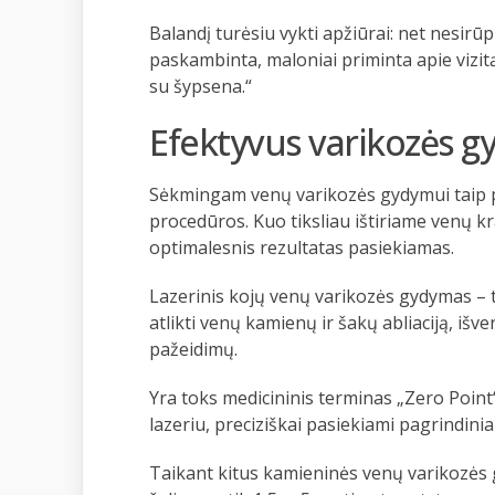
Balandį turėsiu vykti apžiūrai: net nesir
paskambinta, maloniai priminta apie vizitą
su šypsena.“
Efektyvus varikozės 
Sėkmingam venų varikozės gydymui taip pa
procedūros. Kuo tiksliau ištiriame venų k
optimalesnis rezultatas pasiekiamas.
Lazerinis kojų venų varikozės gydymas – ti
atlikti venų kamienų ir šakų abliaciją, išve
pažeidimų.
Yra toks medicininis terminas „Zero Point
lazeriu, preciziškai pasiekiami pagrindinia
Taikant kitus kamieninės venų varikozės 