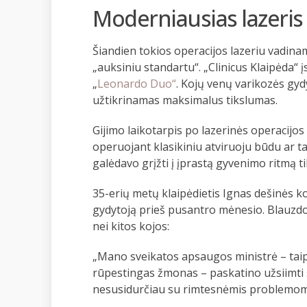
Moderniausias lazeris 
Šiandien tokios operacijos lazeriu vadinam
„auksiniu standartu“. „Clinicus Klaipėda“ į
„
Leonardo Duo“
. Kojų venų varikozės gy
užtikrinamas maksimalus tikslumas.
Gijimo laikotarpis po lazerinės operacijos 
operuojant klasikiniu atviruoju būdu ar t
galėdavo grįžti į įprastą gyvenimo ritmą t
35-erių metų klaipėdietis Ignas dešinės k
gydytoją prieš pusantro mėnesio. Blauzdo
nei kitos kojos:
„Mano sveikatos apsaugos ministrė – taip
rūpestingas žmonas – paskatino užsiimti š
nesusidurčiau su rimtesnėmis problemom