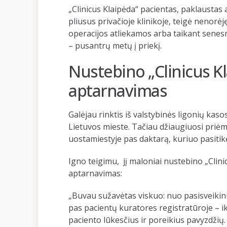
„Clinicus Klaipėda“ pacientas, paklaustas 
pliusus privačioje klinikoje, teigė nenorėję
operacijos atliekamos arba taikant senesniu
– pusantrų metų į priekį.
Nustebino „Clinicus K
aptarnavimas
Galėjau rinktis iš valstybinės ligonių k
Lietuvos mieste. Tačiau džiaugiuosi priėm
uostamiestyje pas daktarą, kuriuo pasitik
Igno teigimu, jį maloniai nustebino „Clini
aptarnavimas:
„Buvau sužavėtas viskuo: nuo pasisveikini
pas pacientų kuratores registratūroje – ik
paciento lūkesčius ir poreikius pavyzdžių.