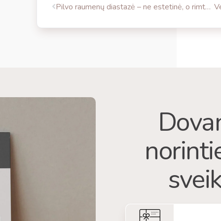
Pilvo raumenų diastazė – ne estetinė, o rimta sveikatos problema
Dovan
norint
sveik