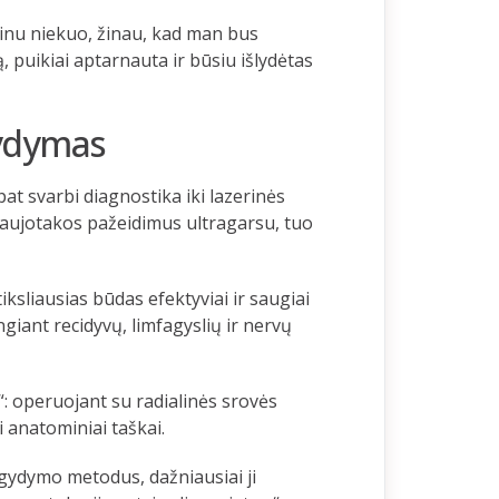
ūpinu niekuo, žinau, kad man bus
, puikiai aptarnauta ir būsiu išlydėtas
gydymas
t svarbi diagnostika iki lazerinės
raujotakos pažeidimus ultragarsu, tuo
ksliausias būdas efektyviai ir saugiai
ngiant recidyvų, limfagyslių ir nervų
“: operuojant su radialinės srovės
i anatominiai taškai.
gydymo metodus, dažniausiai ji