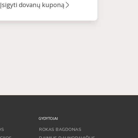
Įsigyti dovanų kuponą
GYDYTOJAI
OS
ROKAS BAGDONAS