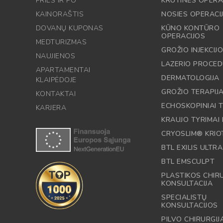
PRIEŠ IR PO
KRŪTINĖS OPERA
KAINORAŠTIS
NOSIES OPERACI
DOVANŲ KUPONAS
KŪNO KONTŪRO
OPERACIJOS
MEDTURIZMAS
GROŽIO INJEKCIJ
NAUJIENOS
LAZERIO PROCE
APARTAMENTAI
DERMATOLOGIJA
KLAIPĖDOJE
GROŽIO TERAPIJ
KONTAKTAI
ECHOSKOPINIAI T
KARJERA
KRAUJO TYRIMAI 
CRYOSLIM® KRIO
BTL EXILIS ULTRA
BTL EMSCULPT
PLASTIKOS CHI
KONSULTACIJA
SPECIALISTŲ
KONSULTACIJOS
PILVO CHIRURGIJ