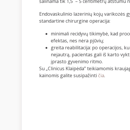
šalinama tik 1,5 – 5 centimetrų atstumu n
Endovaskulinio lazerinių kojų varikozės 
standartine chirurgine operacija:
minimali recidyvų tikimybė, kad proc
efektas, nes nėra pjūvių;
greita reabilitacija: po operacijos, k
nejautrą, pacientas gali iš karto vykt
įprasto gyvenimo ritmo.
Su „Clinicus Klaipėda” teikiamomis krauja
kainomis galite susipažinti
čia
.