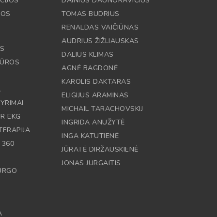
CIJOS
DAINIUS DAUNORAVIČIUS
JOS
TOMAS BUDRIUS
RENALDAS VAIČIŪNAS
AUDRIUS ŽIŽLIAUSKAS
OS
DALIUS KLIMAS
DŪROS
AGNĖ BAGDONĖ
KAROLIS DAKTARAS
A
ELIGIJUS ARAMINAS
YRIMAI
MICHAIL TARACHOVSKIJ
IR EKG
INGRIDA ANUŽYTĖ
TERAPIJA
INGA KATUTIENĖ
 360
JŪRATĖ DIRŽAUSKIENĖ
JONAS JURGAITIS
RURGO
A