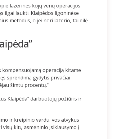
apie lazerinės kojų venų operacijos
s ilgai laukti. Klaipėdos ligoninėse
s metodus, o jei nori lazerio, tai eilė
laipėda”
asos kompensuojamą operaciją kitame
ęs sprendimą gydytis privačiai
ėjau šimtu procentų.“
cus Klaipėda“ darbuotojų požiūris ir
mo ir kreipinio vardu, vos atvykus
i visų kitų asmeninio įsiklausymo į