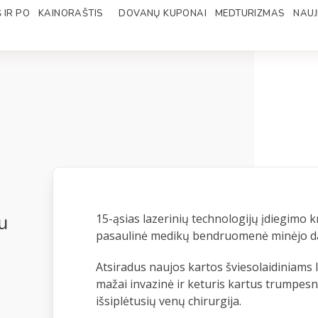
 IR PO
KAINORAŠTIS
DOVANŲ KUPONAI
MEDTURIZMAS
NAUJ
u
15-ąsias lazerinių technologijų įdiegimo k
pasaulinė medikų bendruomenė minėjo da
Atsiradus naujos kartos šviesolaidiniams l
mažai invazinė ir keturis kartus trumpesnį 
išsiplėtusių venų chirurgija.