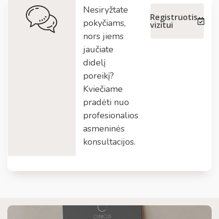
Nesiryžtate
Registruotis
pokyčiams,
vizitui
nors jiems
jaučiate
didelį
poreikį?
Kviečiame
pradėti nuo
profesionalios
asmeninės
konsultacijos.