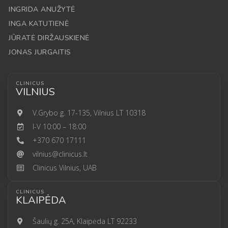
INGRIDA ANUŽYTĖ
INGA KATUTIENĖ
JŪRATĖ DIRŽAUSKIENĖ
JONAS JURGAITIS
CLINICUS
VILNIUS
V.Grybo g. 17-135, Vilnius LT 10318
I-V 10:00 – 18:00
+370 670 17111
vilnius@clinicus.lt
Clinicus Vilnius, UAB
CLINICUS
KLAIPĖDA
Šaulių g. 25A, Klaipėda LT 92233