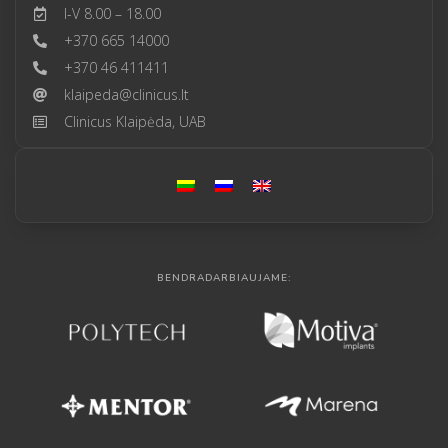
I-V 8.00 – 18.00
+370 665 14000
+370 46 411411
klaipeda@clinicus.lt
Clinicus Klaipėda, UAB
BENDRADARBIAUJAME: