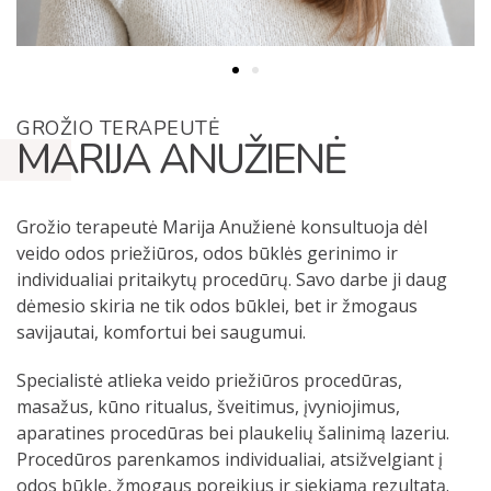
GROŽIO TERAPEUTĖ
MARIJA ANUŽIENĖ
Grožio terapeutė Marija Anužienė konsultuoja dėl
veido odos priežiūros, odos būklės gerinimo ir
individualiai pritaikytų procedūrų. Savo darbe ji daug
dėmesio skiria ne tik odos būklei, bet ir žmogaus
savijautai, komfortui bei saugumui.
Specialistė atlieka veido priežiūros procedūras,
masažus, kūno ritualus, šveitimus, įvyniojimus,
aparatines procedūras bei plaukelių šalinimą lazeriu.
Procedūros parenkamos individualiai, atsižvelgiant į
odos būklę, žmogaus poreikius ir siekiamą rezultatą.