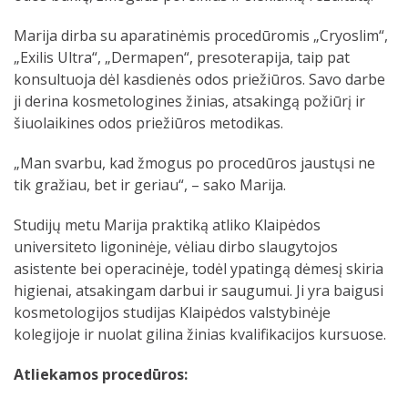
Marija dirba su aparatinėmis procedūromis „Cryoslim“,
„Exilis Ultra“, „Dermapen“, presoterapija, taip pat
konsultuoja dėl kasdienės odos priežiūros. Savo darbe
ji derina kosmetologines žinias, atsakingą požiūrį ir
šiuolaikines odos priežiūros metodikas.
„Man svarbu, kad žmogus po procedūros jaustųsi ne
tik gražiau, bet ir geriau“, – sako Marija.
Studijų metu Marija praktiką atliko Klaipėdos
universiteto ligoninėje, vėliau dirbo slaugytojos
asistente bei operacinėje, todėl ypatingą dėmesį skiria
higienai, atsakingam darbui ir saugumui. Ji yra baigusi
kosmetologijos studijas Klaipėdos valstybinėje
kolegijoje ir nuolat gilina žinias kvalifikacijos kursuose.
Atliekamos procedūros: