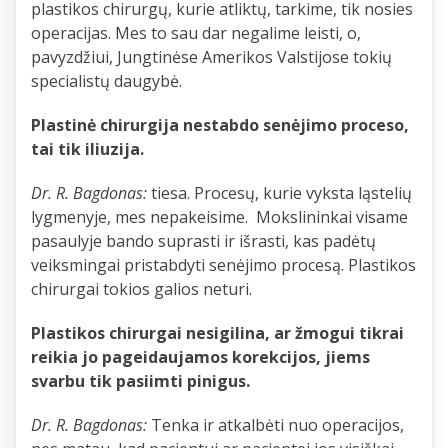
plastikos chirurgų, kurie atliktų, tarkime, tik nosies
operacijas. Mes to sau dar negalime leisti, o,
pavyzdžiui, Jungtinėse Amerikos Valstijose tokių
specialistų daugybė.
Plastinė chirurgija nestabdo senėjimo proceso,
tai tik iliuzija.
Dr. R. Bagdonas:
tiesa. Procesų, kurie vyksta ląstelių
lygmenyje, mes nepakeisime. Mokslininkai visame
pasaulyje bando suprasti ir išrasti, kas padėtų
veiksmingai pristabdyti senėjimo procesą. Plastikos
chirurgai tokios galios neturi.
Plastikos chirurgai nesigilina, ar žmogui tikrai
reikia jo pageidaujamos korekcijos, jiems
svarbu tik pasiimti pinigus.
Dr. R. Bagdonas:
Tenka ir atkalbėti nuo operacijos,