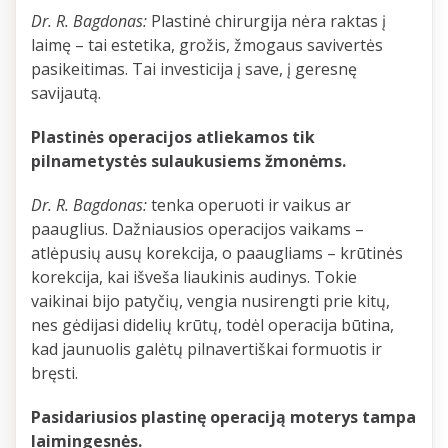
Dr. R. Bagdonas:
Plastinė chirurgija nėra raktas į
laimę – tai estetika, grožis, žmogaus savivertės
pasikeitimas. Tai investicija į save, į geresnę
savijautą.
Plastinės operacijos atliekamos tik
pilnametystės sulaukusiems žmonėms.
Dr. R. Bagdonas:
tenka operuoti ir vaikus ar
paauglius. Dažniausios operacijos vaikams –
atlėpusių ausų korekcija, o paaugliams – krūtinės
korekcija, kai išveša liaukinis audinys. Tokie
vaikinai bijo patyčių, vengia nusirengti prie kitų,
nes gėdijasi didelių krūtų, todėl operacija būtina,
kad jaunuolis galėtų pilnavertiškai formuotis ir
bręsti.
Pasidariusios plastinę operaciją moterys tampa
laimingesnės.