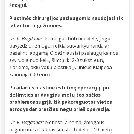
žmogui.
Plastinės chirurgijos paslaugomis naudojasi tik
labai turtingi žmonės.
Dr. R. Bagdonas:
kaina gali būti nedidelė, jeigu,
pavyzdžiui, žmogui reikia sutvarkyti randą ar
pašalinti apgamą. O dažniausiai paslaugų kainos
svyruoja nuo kelių šimtų iki 2-3 tūkst. eurų.
Tarkime, akių vokų plastika „Clinicus Klaipėda“
kainuoja 600 eurų.
Pasidarius plastinę estetinę operaciją, po
dešimties ar daugiau metų tos pačios
problemos sugrįš, tik pakoreguotos vietos
atrodys dar prasčiau negu prieš operaciją.
Dr. R. Bagdonas:
Netiesa. Žinoma, žmogaus
organizmas ir kūnas sensta, todėl po 10 metų