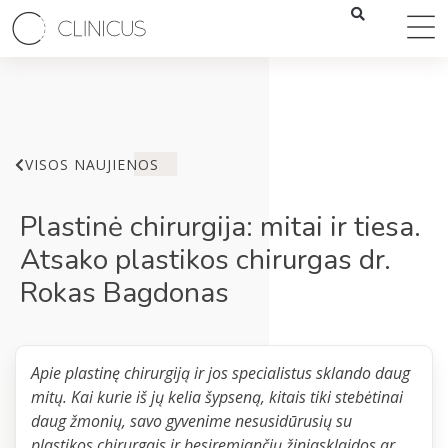
VISOS NAUJIENOS
Plastinė chirurgija: mitai ir tiesa.
Atsako plastikos chirurgas dr.
Rokas Bagdonas
Apie plastinę chirurgiją ir jos specialistus sklando daug
mitų. Kai kurie iš jų kelia šypseną, kitais tiki stebėtinai
daug žmonių, savo gyvenime nesusidūrusių su
plastikos chirurgais ir besiremiančių žiniasklaidos ar