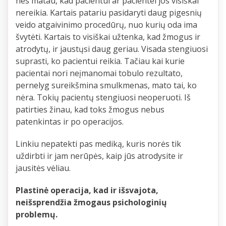
nes matau, kad pacientui ar pacientei jos visiškai
nereikia. Kartais patariu pasidaryti daug pigesnių
veido atgaivinimo procedūrų, nuo kurių oda ima
švytėti. Kartais to visiškai užtenka, kad žmogus ir
atrodytų, ir jaustųsi daug geriau. Visada stengiuosi
suprasti, ko pacientui reikia. Tačiau kai kurie
pacientai nori neįmanomai tobulo rezultato,
pernelyg sureikšmina smulkmenas, mato tai, ko
nėra. Tokių pacientų stengiuosi neoperuoti. Iš
patirties žinau, kad toks žmogus nebus
patenkintas ir po operacijos.
Linkiu nepatekti pas mediką, kuris norės tik
uždirbti ir jam nerūpės, kaip jūs atrodysite ir
jausitės vėliau.
Plastinė operacija, kad ir išsvajota,
neišsprendžia žmogaus psichologinių
problemų.