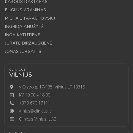
KAROLIS DAKTARAS
ELIGIJUS ARAMINAS
MICHAIL TARACHOVSKIJ
INGRIDA ANUŽYTĖ
INGA KATUTIENĖ
JŪRATĖ DIRŽAUSKIENĖ
JONAS JURGAITIS
CLINICUS
VILNIUS
V.Grybo g. 17-135, Vilnius LT 10318
I-V 10:00 – 18:00
+370 670 17111
vilnius@clinicus.lt
Clinicus Vilnius, UAB