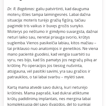
Dr. R. Bagdonas:
galiu patvirtinti, kad dauguma
moterų išties tampa laimingesnės. Labai dažna
situacija: moteris turėjo gražią figūrą, tačiau
pagimdė tris vaikus ir buvęs grožis sunyko.
Moterys po nėštumo ir gimdymo suvargsta, dažnai
neturi laiko sau, neretai priauga svorio, krūtys
suglemba. Vienos pasikeičia labiau, kitos mažiau –
tai priklauso nuo anatomijos ir genetikos. Ne viena
mano pacientė guodėsi, kad vengia suartėti su
vyru, nes bijo, kad šis pamatys jos negražų pilvą ar
krūtinę. Po operacijos jos tiesiog nušvinta,
atsigauna, vėl pasitiki savimi, yra sau gražios ir
patrauklios, o tai labai svarbu – mylėti save.
Kartą mama atvedė savo dukrą, kuri neturėjo
krūtinės. Mama paprašė, kad dukrai atliktume
krūtų padidinimą implantais, nes mergina labai
kompleksuoja dėl savo išvaizdos, dėl to sunkiai