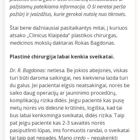
pažįstamų pateikiama informacija. O ši neretai perša
požiūrį ir įvaizdžius, kurie gerokai nutolę nuo tikrovės.
Štai bene dažniausiai pasitaikantys mitai, į kuriuos
atsako „Clinicus Klaipėda“ plastikos chirurgas,
medicinos mokslų daktaras Rokas Bagdonas.
Plastinė chirurgija labai kenkia sveikatai.
Dr. R. Bagdonas:
netiesa. Be jokios abejonės, viskas
turi būti daroma saikingai, nes kiekviena lazda turi
du galus. Jei pacientai elgsis neatsakingai, norės be
saiko daug operacijų ar jauninimo procedūrų,
komplikacijų rizika didės. Jeigu pacientė kas pusę
metų norės vis didesnė krūtinės, logiška, kad tai
bus labai kenksminga sveikatai, didės rizika. Taip
pat jeigu pacientė kas 2-3 savaitės norės
pasiputlinti lūpas, ims formuotis randai, o sveikatai
tai taip pat nepadės. Mano
credo
– nepakenkti