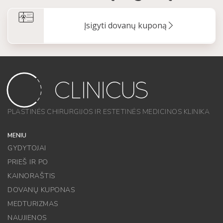
Įsigyti dovanų kuponą
PLASTINĖS CHIRURGIJOS IR ESTETINĖS MEDICINOS KLINIKA
MENIU
GYDYTOJAI
PRIEŠ IR PO
KAINORAŠTIS
DOVANŲ KUPONAS
MEDTURIZMAS
NAUJIENOS