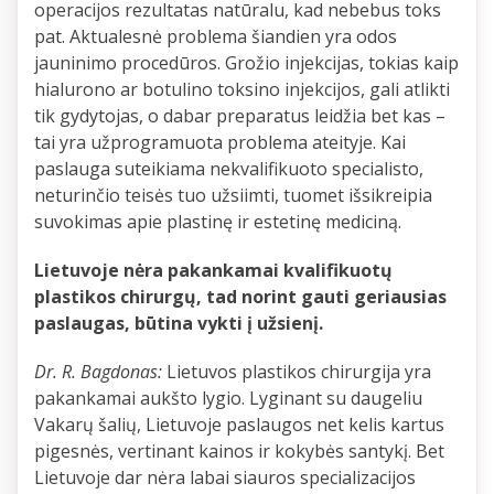
operacijos rezultatas natūralu, kad nebebus toks
pat. Aktualesnė problema šiandien yra odos
jauninimo procedūros. Grožio injekcijas, tokias kaip
hialurono ar botulino toksino injekcijos, gali atlikti
tik gydytojas, o dabar preparatus leidžia bet kas –
tai yra užprogramuota problema ateityje. Kai
paslauga suteikiama nekvalifikuoto specialisto,
neturinčio teisės tuo užsiimti, tuomet išsikreipia
suvokimas apie plastinę ir estetinę mediciną.
Lietuvoje nėra pakankamai kvalifikuotų
plastikos chirurgų, tad norint gauti geriausias
paslaugas, būtina vykti į užsienį.
Dr. R. Bagdonas:
Lietuvos plastikos chirurgija yra
pakankamai aukšto lygio. Lyginant su daugeliu
Vakarų šalių, Lietuvoje paslaugos net kelis kartus
pigesnės, vertinant kainos ir kokybės santykį. Bet
Lietuvoje dar nėra labai siauros specializacijos