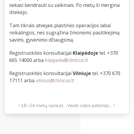
sekasi bendrauti su vaikinais. Po metų ši mergina
ištekėjo.
Tam tikrais atvejais plastinės operacijos labai
reikalingos, nes sugrąžina žmonėms pasitikėjimą
savimi, gyvenimo džiaugsmą.
Registruokitės konsultacijai
Klaipėdoje
tel. +370
665 14000 arba
klaipeda@clinicus.lt
Registruokitės konsultacijai
Vilniuje
tel. +370 670
17111 arba
vilnius@clinicus.lt
18–34 metų vyrai plastikos chirurgiją renkasi dėl geresnės savijautos
Veido odos patempimas lazeriu – efektyvus būdas lyginti raukšles be pjūvio