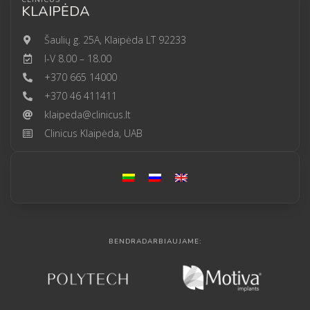
CLINICUS
KLAIPĖDA
Šaulių g. 25A, Klaipėda LT 92233
I-V 8.00 – 18.00
+370 665 14000
+370 46 411411
klaipeda@clinicus.lt
Clinicus Klaipėda, UAB
BENDRADARBIAUJAME: