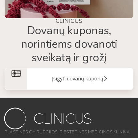
CLINICUS
Dovanų kuponas,
norintiems dovanoti
sveikatą ir grožį
Įsigyti dovanų kuponą
PLASTINĖS CHIRURGIJOS IR ESTETINĖS MEDICINOS KLINIKA