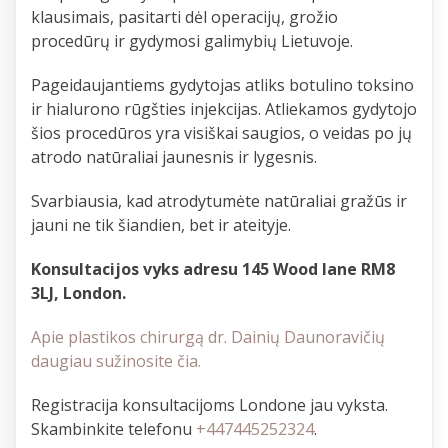
klausimais, pasitarti dėl operacijų, grožio
procedūrų ir gydymosi galimybių Lietuvoje.
Pageidaujantiems gydytojas atliks botulino toksino
ir hialurono rūgšties injekcijas. Atliekamos gydytojo
šios procedūros yra visiškai saugios, o veidas po jų
atrodo natūraliai jaunesnis ir lygesnis.
Svarbiausia, kad atrodytumėte natūraliai gražūs ir
jauni ne tik šiandien, bet ir ateityje.
Konsultacijos vyks adresu 145 Wood lane RM8
3LJ, London.
Apie plastikos chirurgą dr. Dainių Daunoravičių
daugiau sužinosite čia.
Registracija konsultacijoms Londone jau vyksta.
Skambinkite telefonu
+447445252324
.