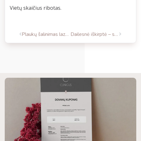
Vietų skaičius ribotas.
Plaukų šalinimas lazeriu ilgam užtikrina komfortą
Dailesnė iškirptė – sumažinus tarpą tarp krūtų