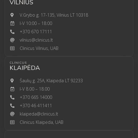
VILNIUS
V.Grybo g. 17-135, Vilnius LT 10318
I-V 10:00 – 18:00
+370 670 17111
vilnius@clinicus.lt
Clinicus Vilnius, UAB
CLINICUS
KLAIPĖDA
Šaulių g. 25A, Klaipėda LT 92233
I-V 8.00 – 18.00
+370 665 14000
+370 46 411411
klaipeda@clinicus.lt
Clinicus Klaipėda, UAB