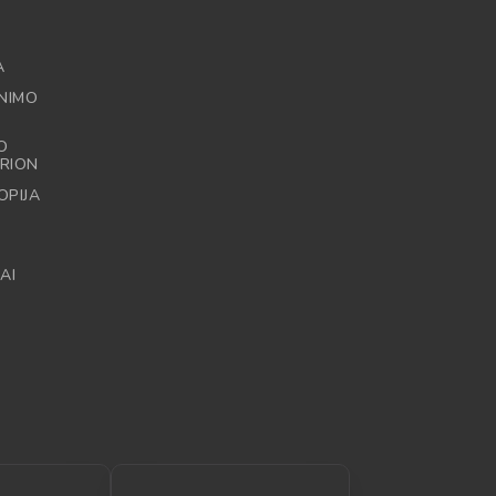
A
NIMO
O
RION
OPIJA
AI