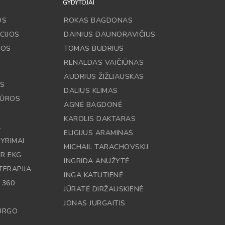
GYDYTOJAI
OS
ROKAS BAGDONAS
CIJOS
DAINIUS DAUNORAVIČIUS
JOS
TOMAS BUDRIUS
RENALDAS VAIČIŪNAS
AUDRIUS ŽIŽLIAUSKAS
OS
DALIUS KLIMAS
DŪROS
AGNĖ BAGDONĖ
KAROLIS DAKTARAS
A
ELIGIJUS ARAMINAS
YRIMAI
MICHAIL TARACHOVSKIJ
IR EKG
INGRIDA ANUŽYTĖ
TERAPIJA
INGA KATUTIENĖ
 360
JŪRATĖ DIRŽAUSKIENĖ
JONAS JURGAITIS
RURGO