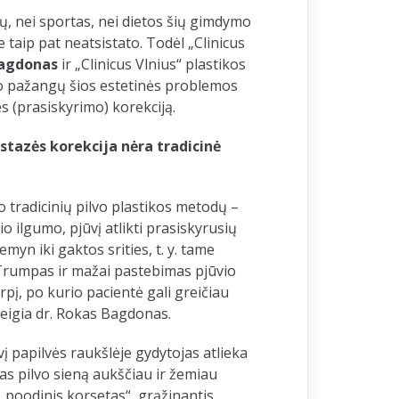
ų, nei sportas, nei dietos šių gimdymo
taip pat neatsistato. Todėl „Clinicus
Bagdonas
ir „Clinicus Vlnius“ plastikos
o pažangų šios estetinės problemos
 (prasiskyrimo) korekciją.
tazės korekcija nėra tradicinė
 tradicinių pilvo plastikos metodų –
o ilgumo, pjūvį atlikti prasiskyrusių
yn iki gaktos srities, t. y. tame
 Trumpas ir mažai pastebimas pjūvio
rpį, po kurio pacientė gali greičiau
teigia dr. Rokas Bagdonas.
vį papilvės raukšlėje gydytojas atlieka
s pilvo sieną aukščiau ir žemiau
poodinis korsetas“, grąžinantis