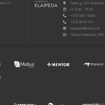
CLINICUS
lnius LT
Šaulių g. 25A, Klaipėda
KLAIPĖDA
I-V 8.00 – 18.00
+370 665 14000
+370 46 411411
klaipeda@clinicus.lt
Clinicus Klaipėda, UAB