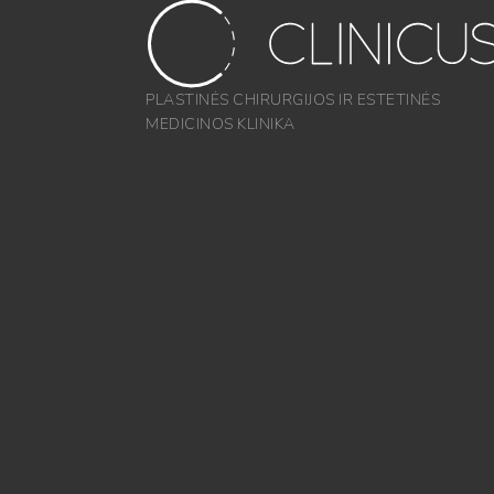
PLASTINĖS CHIRURGIJOS IR ESTETINĖS
MEDICINOS KLINIKA