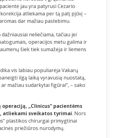
 pacientė jau yra patyrusi Cezario
korekcija atliekama per tą patį pjūvį –
adaromas dar mažiau pastebimu.
dažniausiai neliečiama, tačiau jei
patogumais, operacijos metu galima ir
raumenų šiek tiek sumažėja ir liemens
dika vis labiau populiarėja Vakarų
paneigti ilgą laiką vyravusią nuostatą,
ar mažiau sudarkytai figūrai“, – sako
ą operaciją,
„Clinicus“
pacientėms
, atliekami sveikatos tyrimai
. Nors
us“ plastikos chirurgai primygtinai
racinės priežiūros nurodymų.