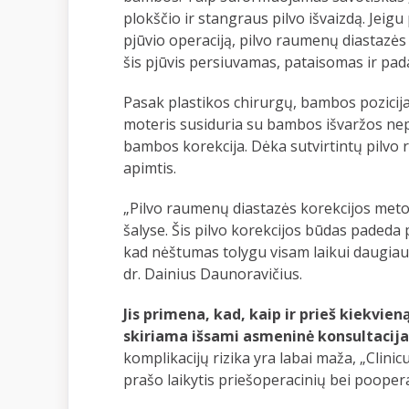
plokščio ir stangraus pilvo išvaizdą. Jeigu
pjūvio operaciją, pilvo raumenų diastazės 
šis pjūvis persiuvamas, pataisomas ir p
Pasak plastikos chirurgų, bambos pozicija 
moteris susiduria su bambos išvaržos ne
bambos korekcija. Dėka sutvirtintų pilvo 
apimtis.
„Pilvo raumenų diastazės korekcijos meto
šalyse. Šis pilvo korekcijos būdas padeda 
kad nėštumas tolygu visam laikui daugiau 
dr. Dainius Daunoravičius.
Jis primena, kad
, kaip ir prieš kiekvien
skiriama išsami asmeninė konsultacija
komplikacijų rizika yra labai maža, „Clinic
prašo laikytis priešoperacinių bei poope