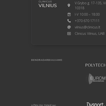
CLINICUS
V.Grybo g. 17-135, Vi
VILNIUS
10318
I-V 10:00 – 18:00
+370 670 17111
vilnius@clinicus.lt
Clinicus Vilnius, UAB
BENDRADARBIAUJAME:
UŽPILDŲ TIEKĖJAI: