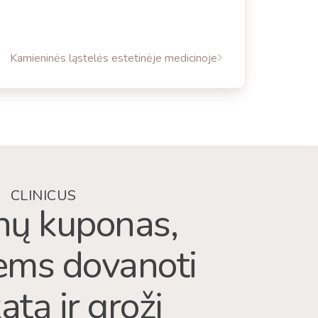
Kamieninės ląstelės estetinėje medicinoje
CLINICUS
ų kuponas,
iems dovanoti
atą ir grožį