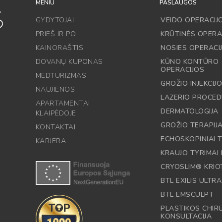
MENIU
PASLAUGOS
GYDYTOJAI
VEIDO OPERACIJ
PRIEŠ IR PO
KRŪTINĖS OPERA
KAINORAŠTIS
NOSIES OPERACI
DOVANŲ KUPONAS
KŪNO KONTŪRO
OPERACIJOS
MEDTURIZMAS
GROŽIO INJEKCIJ
NAUJIENOS
LAZERIO PROCE
APARTAMENTAI
DERMATOLOGIJA
KLAIPĖDOJE
GROŽIO TERAPIJ
KONTAKTAI
ECHOSKOPINIAI T
KARJERA
KRAUJO TYRIMAI 
CRYOSLIM® KRIO
BTL EXILIS ULTRA
BTL EMSCULPT
PLASTIKOS CHI
KONSULTACIJA