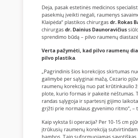
Deja, pasak estetinės medicinos specialist
pasekmių įveikti negali, raumenys savaime 
Klaipėda“ plastikos chirurgas
dr. Rokas 
chirurgas
dr. Dainius Daunoravičius
siūl
sprendimo būdą – pilvo raumenų diastazės
Verta pažymėti, kad
pilvo raumenų dias
pilvo plastika
.
„Pagrindinis šios korekcijos skirtumas nuo
galimybė per sąlyginai mažą, Cezario pjūvi
raumenų korekciją nuo pat krūtinkaulio žem
plote, kurio formas ir pakeitė nėštumas.
randas sąlygoja ir spartesnį gijimo laikota
grįžti prie normalaus gyvenimo ritmo“, – 
Kaip vyksta ši operacija? Per 10-15 cm pjū
įtrūkusių raumenų korekciją sutvirtindama
bambos. Taip suformuojamas savotiškas „