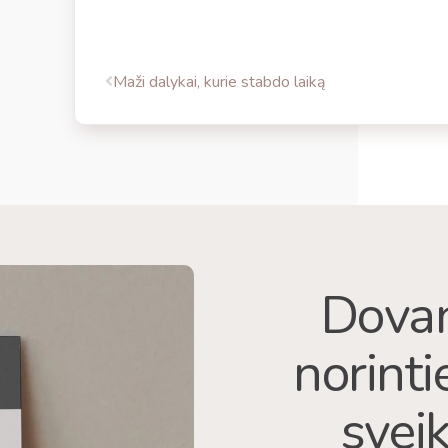
Maži dalykai, kurie stabdo laiką
Dovan
norint
sveik