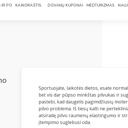
 IR PO
KAINORAŠTIS
DOVANŲ KUPONAI
MEDTURIZMAS
NAUJ
mo
Sportuojate, laikotės dietos, esate norma
bet vis dar pūpso minkštas pilvukas ir sug
pastebi, kad daugelis pagimdžiusių moterų
pilvo problema. Iš tiesų kalti ne pertekli
atsiradę pilvo raumenų elastingumo ir str
įtempimo suglebusi oda.