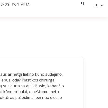
IENOS
KONTAKTAI
LT
laus ar netgi liekno kūno sudėjimo,
lebusi oda? Plastikos chirurgai
 susiduria su atsikišusio, kabančio
niai kūno riebalai, o nėštumo metu
uktūros pažeidimai bei nuo didelio