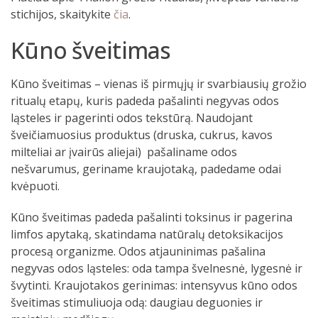
stichijos, skaitykite
čia
.
Kūno šveitimas
Kūno šveitimas – vienas iš pirmųjų ir svarbiausių grožio
ritualų etapų, kuris padeda pašalinti negyvas odos
ląsteles ir pagerinti odos tekstūrą. Naudojant
šveičiamuosius produktus (druska, cukrus, kavos
milteliai ar įvairūs aliejai) pašaliname odos
nešvarumus, geriname kraujotaką, padedame odai
kvėpuoti.
Kūno šveitimas padeda pašalinti toksinus ir pagerina
limfos apytaką, skatindama natūralų detoksikacijos
procesą organizme. Odos atjauninimas pašalina
negyvas odos ląsteles: oda tampa švelnesnė, lygesnė ir
švytinti. Kraujotakos gerinimas: intensyvus kūno odos
šveitimas stimuliuoja odą: daugiau deguonies ir