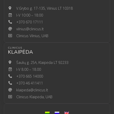
V.Grybo g. 17-135, Vilnius LT 10318
I-V 10:00 – 18:00
+370 670 17111
vilnius@clinicus.lt
Clinicus Vilnius, UAB
CLINICUS
KLAIPĖDA
Šaulių g. 25A, Klaipėda LT 92233
I-V 8.00 – 18.00
+370 665 14000
+370 46 411411
klaipeda@clinicus.lt
Clinicus Klaipėda, UAB