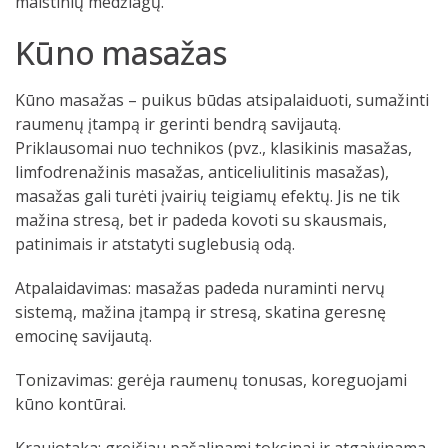
maistinių medžiagų.
Kūno masažas
Kūno masažas – puikus būdas atsipalaiduoti, sumažinti
raumenų įtampą ir gerinti bendrą savijautą.
Priklausomai nuo technikos (pvz., klasikinis masažas,
limfodrenažinis masažas, anticeliulitinis masažas),
masažas gali turėti įvairių teigiamų efektų. Jis ne tik
mažina stresą, bet ir padeda kovoti su skausmais,
patinimais ir atstatyti suglebusią odą.
Atpalaidavimas: masažas padeda nuraminti nervų
sistemą, mažina įtampą ir stresą, skatina geresnę
emocinę savijautą.
Tonizavimas: gerėja raumenų tonusas, koreguojami
kūno kontūrai.