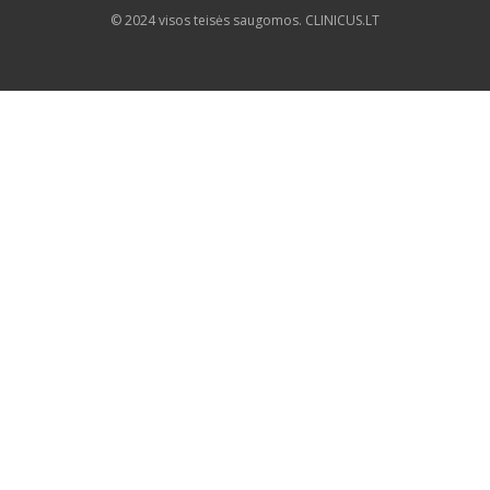
© 2024 visos teisės saugomos. CLINICUS.LT