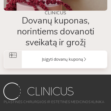
CLINICUS
Dovanų kuponas,
norintiems dovanoti
sveikatą ir grožį
Įsigyti dovanų kuponą
PLASTINĖS CHIRURGIJOS IR ESTETINĖS MEDICINOS KLINIKA