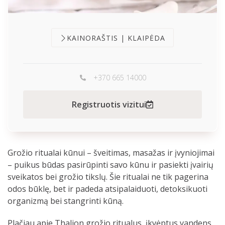
KAINORAŠTIS | KLAIPĖDA
+370 665 14000
Registruotis vizitui
Grožio ritualai kūnui – šveitimas, masažas ir įvyniojimai
– puikus būdas pasirūpinti savo kūnu ir pasiekti įvairių
sveikatos bei grožio tikslų. Šie ritualai ne tik pagerina
odos būklę, bet ir padeda atsipalaiduoti, detoksikuoti
organizmą bei stangrinti kūną.
Plačiau apie Thalion grožio ritualus, įkvėptus vandens