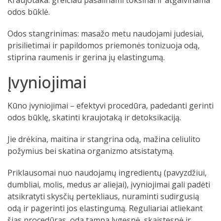
Kraujotaka: greičiau pašalinami toksinai ir atgaivinama
odos būklė.
Odos stangrinimas: masažo metu naudojami judesiai,
prisilietimai ir papildomos priemonės tonizuoja odą,
stiprina raumenis ir gerina jų elastingumą.
Įvyniojimai
Kūno įvyniojimai – efektyvi procedūra, padedanti gerinti
odos būklę, skatinti kraujotaką ir detoksikaciją.
Jie drėkina, maitina ir stangrina odą, mažina celiulito
požymius bei skatina organizmo atsistatymą.
Priklausomai nuo naudojamų ingredientų (pavyzdžiui,
dumbliai, molis, medus ar aliejai), įvyniojimai gali padėti
atsikratyti skysčių pertekliaus, nuraminti sudirgusią
odą ir pagerinti jos elastingumą. Reguliariai atliekant
šias procedūras, oda tampa lygesnė, skaistesnė ir