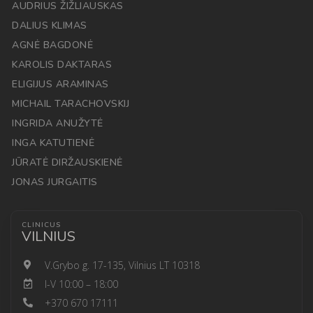
AUDRIUS ŽIŽLIAUSKAS
DALIUS KLIMAS
AGNĖ BAGDONĖ
KAROLIS DAKTARAS
ELIGIJUS ARAMINAS
MICHAIL TARACHOVSKIJ
INGRIDA ANUŽYTĖ
INGA KATUTIENĖ
JŪRATĖ DIRŽAUSKIENĖ
JONAS JURGAITIS
CLINICUS
VILNIUS
V.Grybo g. 17-135, Vilnius LT 10318
I-V 10:00 – 18:00
+370 670 17111