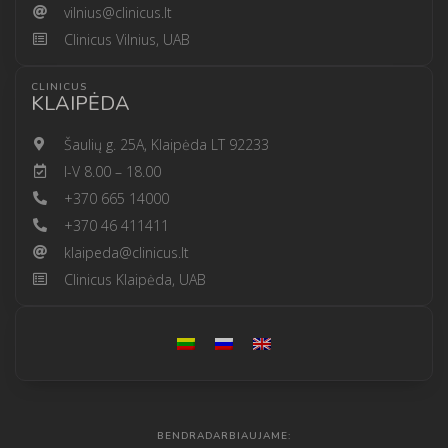
vilnius@clinicus.lt
Clinicus Vilnius, UAB
CLINICUS
KLAIPĖDA
Šaulių g. 25A, Klaipėda LT 92233
I-V 8.00 – 18.00
+370 665 14000
+370 46 411411
klaipeda@clinicus.lt
Clinicus Klaipėda, UAB
BENDRADARBIAUJAME: