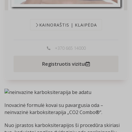
KAINORAŠTIS | KLAIPĖDA
+370 665 14000
Registruotis vizitui
Inovacinė formulė kovai su pavargusia oda –
neinvazinė karboksiterapija „CO2 Combo®“.
Nuo įprastos karboksiterapijos ši procedūra skiriasi