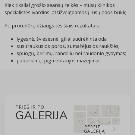
Kiek tiksliai grožio seansų reikės – mūsų klinikos
specialistės įvardins, atsižvelgdamos į Jūsų odos būklę.
Po procedūrų džiaugsitės šiais rezultatais:
lygesnė, šviesesnė, giliai sudrėkinta oda;
susitraukusios poros, sumažėjusios raukšlės;
spuogų, bėrimų, randelių bei raudonio gydymas;
paburkimų, pigmentacijos mažėjimas.
PRIEŠ IR PO
GALERIJA
PEREITI Į
GALERIJĄ