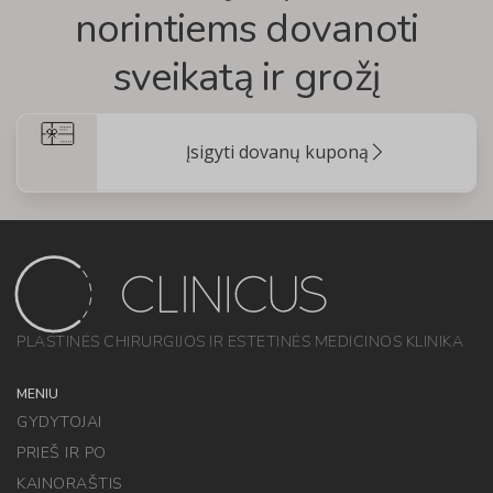
norintiems dovanoti
sveikatą ir grožį
Įsigyti dovanų kuponą
PLASTINĖS CHIRURGIJOS IR ESTETINĖS MEDICINOS KLINIKA
MENIU
GYDYTOJAI
PRIEŠ IR PO
KAINORAŠTIS