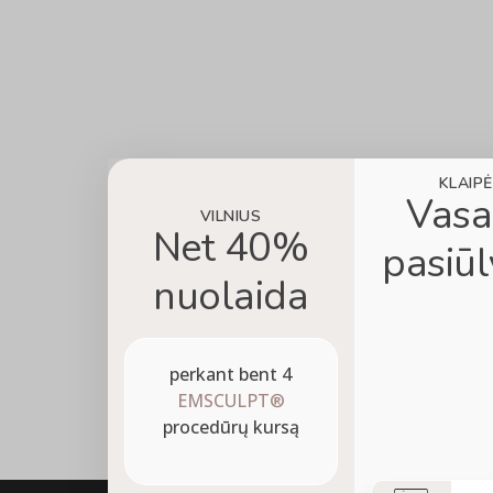
KLAIP
Vasa
VILNIUS
Net 40%
pasiū
nuolaida
perkant bent 4
EMSCULPT®
procedūrų kursą