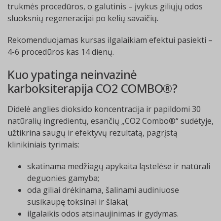
trukmės procedūros, o galutinis – įvykus giliųjų odos
sluoksnių regeneracijai po kelių savaičių.
Rekomenduojamas kursas ilgalaikiam efektui pasiekti –
4-6 procedūros kas 14 dienų.
Kuo ypatinga neinvazinė
karboksiterapija CO2 COMBO®?
Didelė anglies dioksido koncentracija ir papildomi 30
natūralių ingredientų, esančių „CO2 Combo®“ sudėtyje,
užtikrina saugų ir efektyvų rezultatą, pagrįstą
klinikiniais tyrimais:
skatinama medžiagų apykaita ląstelėse ir natūrali
deguonies gamyba;
oda giliai drėkinama, šalinami audiniuose
susikaupę toksinai ir šlakai;
ilgalaikis odos atsinaujinimas ir gydymas.