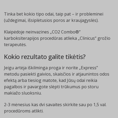
Tinka bet kokio tipo odai, taip pat – ir probleminei
(uždegimai, išsiplėtusios poros ar kraujagyslės).
Klaipėdoje neinvazines „CO2 Combo®”
karboksiterapijos procedūras atlieka „Clinicus“ grožio
terapeutės.
Kokio rezultato galite tikėtis?
Jeigu artėja iškilminga proga ir norite „Express”
metodu pasiekti gaivios, skaisčios ir atjaunintos odos
efektą arba tiesiog matote, kad Jūsų odai reikia
pagalbos ir pavargote slėpti trūkumus po storu
makiažo sluoksniu.
2-3 mėnesius kas dvi savaites skirkite sau po 1,5 val.
procedūroms atlikti.