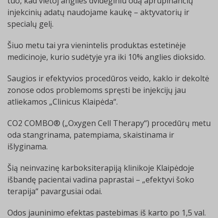
tuo, kad vietoj anglies dvideginiu odą aprūpinančių
injekcinių adatų naudojame kaukę – aktyvatorių ir
specialų gelį.
Šiuo metu tai yra vienintelis produktas estetinėje
medicinoje, kurio sudėtyje yra iki 10% anglies dioksido.
Saugios ir efektyvios procedūros veido, kaklo ir dekoltė
zonose odos problemoms spręsti be injekcijų jau
atliekamos „Clinicus Klaipėda“.
CO2 COMBO® („Oxygen Cell Therapy“) procedūrų metu
oda stangrinama, patempiama, skaistinama ir
išlyginama.
Šią neinvazinę karboksiterapiją klinikoje Klaipėdoje
išbandę pacientai vadina paprastai – „efektyvi šoko
terapija“ pavargusiai odai.
Odos jauninimo efektas pastebimas iš karto po 1,5 val.