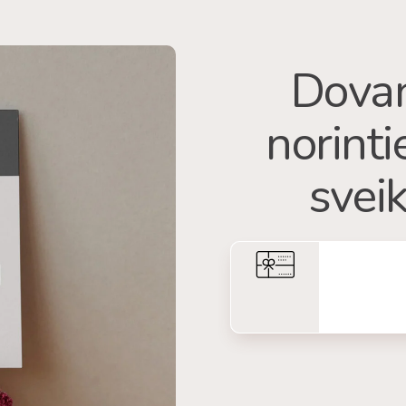
Dovan
norint
sveik