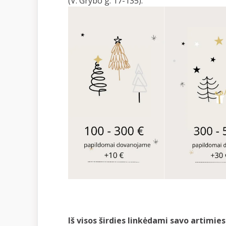
(V. Grybo g. 17-135).
Iš visos širdies linkėdami savo artimies