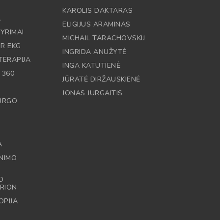
KAROLIS DAKTARAS
A
ELIGIJUS ARAMINAS
YRIMAI
MICHAIL TARACHOVSKIJ
IR EKG
INGRIDA ANUŽYTĖ
TERAPIJA
INGA KATUTIENĖ
 360
JŪRATĖ DIRŽAUSKIENĖ
JONAS JURGAITIS
RURGO
A
NIMO
O
RION
OPIJA