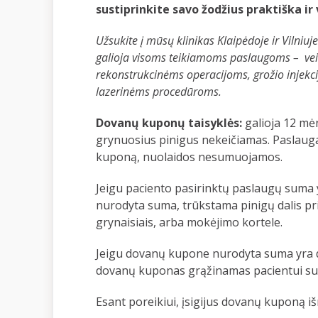
sustiprinkite savo žodžius praktiška ir
Užsukite į mūsų klinikas Klaipėdoje ir Vilni
galioja visoms teikiamoms paslaugoms – vei
rekonstrukcinėms operacijoms, grožio injekci
lazerinėms procedūroms.
Dovanų kuponų taisyklės:
galioja 12 mėn
grynuosius pinigus nekeičiamas. Paslauga
kuponą, nuolaidos nesumuojamos.
Jeigu paciento pasirinktų paslaugų suma
nurodyta suma, trūkstama pinigų dalis p
grynaisiais, arba mokėjimo kortele.
Jeigu dovanų kupone nurodyta suma yra d
dovanų kuponas grąžinamas pacientui su į
Esant poreikiui, įsigijus dovanų kuponą 