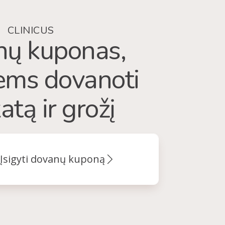
CLINICUS
ų kuponas,
iems dovanoti
atą ir grožį
Įsigyti dovanų kuponą