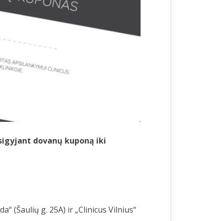
įsigyjant dovanų kuponą iki
“ (Šaulių g. 25A) ir „Clinicus Vilnius“