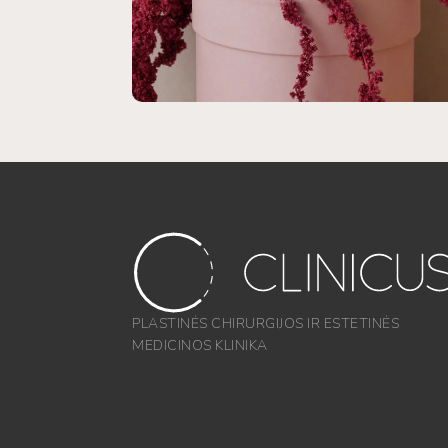
PLASTINĖS CHIRURGIJOS IR ESTETINĖS
MEDICINOS KLINIKA