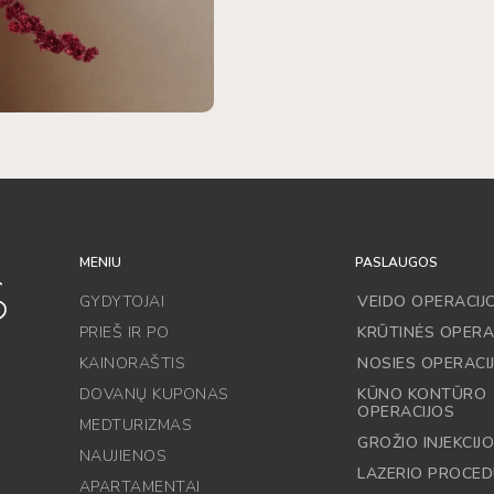
MENIU
PASLAUGOS
GYDYTOJAI
VEIDO OPERACIJ
PRIEŠ IR PO
KRŪTINĖS OPERA
KAINORAŠTIS
NOSIES OPERACI
DOVANŲ KUPONAS
KŪNO KONTŪRO
OPERACIJOS
MEDTURIZMAS
GROŽIO INJEKCIJ
NAUJIENOS
LAZERIO PROCE
APARTAMENTAI