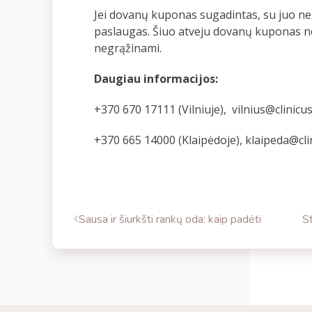
Jei dovanų kuponas sugadintas, su juo neg
paslaugas. Šiuo atveju dovanų kuponas nek
negrąžinami.
Daugiau informacijos:
+370 670 17111 (Vilniuje),
vilnius@clinicus
+370 665 14000 (Klaipėdoje),
klaipeda@clin
Sausa ir šiurkšti rankų oda: kaip padėti