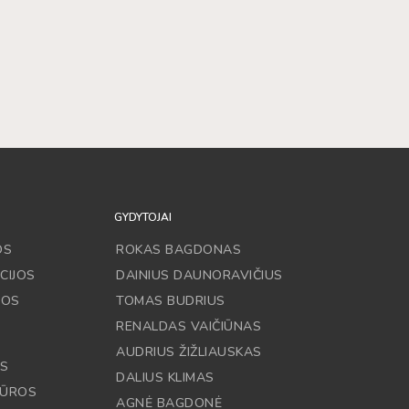
GYDYTOJAI
OS
ROKAS BAGDONAS
CIJOS
DAINIUS DAUNORAVIČIUS
JOS
TOMAS BUDRIUS
RENALDAS VAIČIŪNAS
AUDRIUS ŽIŽLIAUSKAS
OS
DALIUS KLIMAS
DŪROS
AGNĖ BAGDONĖ