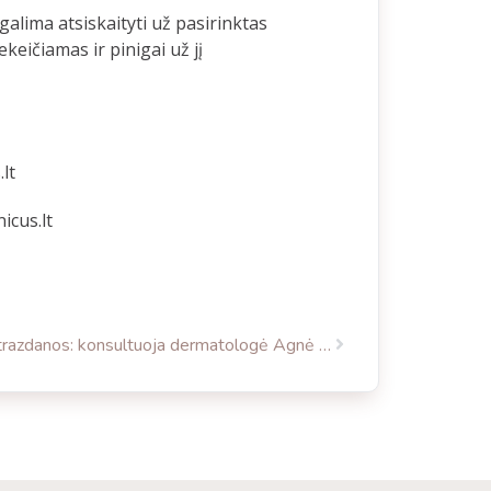
alima atsiskaityti už pasirinktas
eičiamas ir pinigai už jį
.lt
icus.lt
Strazdanos: konsultuoja dermatologė Agnė Bagdonė