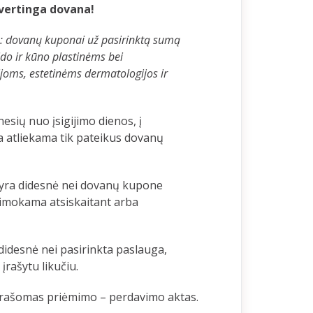
 vertinga dovana!
uje: dovanų kuponai už pasirinktą sumą
do ir kūno plastinėms bei
joms, estetinėms dermatologijos ir
esių nuo įsigijimo dienos, į
 atliekama tik pateikus dovanų
 yra didesnė nei dovanų kupone
rimokama atsiskaitant arba
idesnė nei pasirinkta paslauga,
rašytu likučiu.
išrašomas priėmimo – perdavimo aktas.