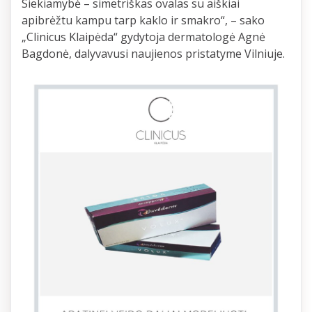
Siekiamybė – simetriškas ovalas su aiškiai
apibrėžtu kampu tarp kaklo ir smakro“, – sako
„Clinicus Klaipėda“ gydytoja dermatologė Agnė
Bagdonė, dalyvavusi naujienos pristatyme Vilniuje.