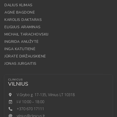
DALIUS KLIMAS
AGNĖ BAGDONĖ
KAROLIS DAKTARAS
ELIGIJUS ARAMINAS
MICHAIL TARACHOVSKIJ
INGRIDA ANUŽYTĖ
INGA KATUTIENĖ
JŪRATĖ DIRŽAUSKIENĖ
JONAS JURGAITIS
CLINICUS
VILNIUS
V.Grybo g. 17-135, Vilnius LT 10318
I-V 10:00 – 18:00
+370 670 17111
vilnius@clinicus.lt