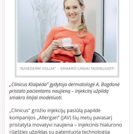
„Clinicus Klaipėda” gydytoja dermatologė A. Bagdonė
pristato pacientams naujieną – injekcinį užpildą
smakro linijai modeliuoti.
„Clinicus“ grožio injekcijų pasiūlą papildė
kompanijos „Allergan“ (JAV) šių metų pavasarį
pristatyta inovatyvi naujiena – injekcinis hialurono
rūgšties užpildas su patentuota technologija