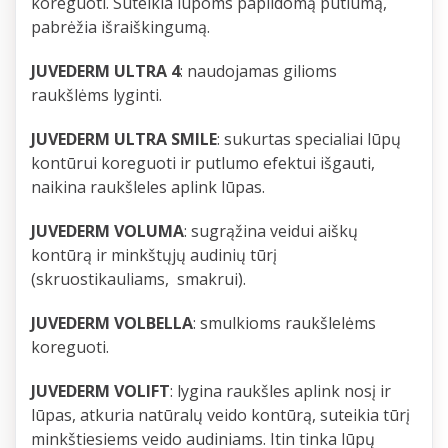
koreguoti. Suteikia lūpoms papildomą putlumą,
pabrėžia išraiškingumą.
JUVEDERM ULTRA 4
: naudojamas gilioms
raukšlėms lyginti.
JUVEDERM ULTRA SMILE
: sukurtas specialiai lūpų
kontūrui koreguoti ir putlumo efektui išgauti,
naikina raukšleles aplink lūpas.
JUVEDERM VOLUMA
: sugrąžina veidui aiškų
kontūrą ir minkštųjų audinių tūrį
(skruostikauliams, smakrui).
JUVEDERM VOLBELLA
: smulkioms raukšlelėms
koreguoti.
JUVEDERM VOLIFT
: lygina raukšles aplink nosį ir
lūpas, atkuria natūralų veido kontūrą, suteikia tūrį
minkštiesiems veido audiniams. Itin tinka lūpų