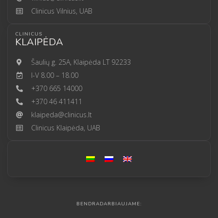
Clinicus Vilnius, UAB
CLINICUS
KLAIPĖDA
Šaulių g. 25A, Klaipėda LT 92233
I-V 8.00 – 18.00
+370 665 14000
+370 46 411411
klaipeda@clinicus.lt
Clinicus Klaipėda, UAB
BENDRADARBIAUJAME: