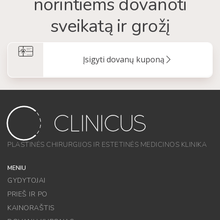
norintiems dovanoti
sveikatą ir grožį
Įsigyti dovanų kuponą
PLASTINĖS CHIRURGIJOS IR ESTETINĖS MEDICINOS KLINIKA
MENIU
GYDYTOJAI
PRIEŠ IR PO
KAINORAŠTIS