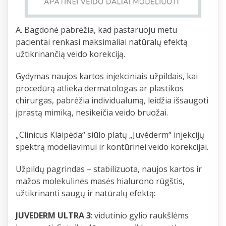
A. Bagdonė pabrėžia, kad pastaruoju metu
pacientai renkasi maksimaliai natūralų efektą
užtikrinančią veido korekciją.
Gydymas naujos kartos injekciniais užpildais, kai
procedūrą atlieka dermatologas ar plastikos
chirurgas, pabrėžia individualumą, leidžia išsaugoti
įprastą mimiką, nesikeičia veido bruožai.
„Clinicus Klaipėda“ siūlo platų „Juvéderm“ injekcijų
spektrą modeliavimui ir kontūrinei veido korekcijai.
Užpildų pagrindas – stabilizuota, naujos kartos ir
mažos molekulinės masės hialurono rūgštis,
užtikrinanti saugų ir natūralų efektą:
JUVEDERM ULTRA 3
: vidutinio gylio raukšlėms