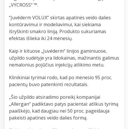
„VYCROSS“ ™.
“Juvéderm VOLUX” skirtas apatinės veido dalies
kontūravimui ir modeliavimui, kai siekiama
išryškinti smakro liniją. Produkto sukuriamas
efektas išlieka iki 24 mėnesių.
Kaip ir kituose „Juvéderm“ linijos gaminiuose,
užpildo sudėtyje yra lidokainas, mažinantis galimus
nemalonius pojūčius injekcijų atlikimo metu.
Klinikiniai tyrimai rodo, kad po mėnesio 95 proc.
pacientų buvo patenkinti rezultatais.
„Šio užpildo atsiradimo poreikį kompanijai
„Allergan“ padiktavo patys pacientai: atlikus tyrimą
paaiškėjo, kad daugiau nei 50 proc. pageidauja
pakeisti apatinės veido dalies formą.