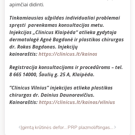
apimčiai didinti.
Tinkamiausias užpildas individualiai problemai
spręsti parenkamas konsultacijos metu.
Injekcijas „Clinicus Klaipėda“ atlieka gydytoja
dermatologė Agnė Bagdonė ir plastikos chirurgas
dr. Rokas Bagdonas. Injekcijų
kainoraštis:
https://clinicus.lt/kainos
Registracija konsultacijoms ir procedūroms – tel.
8 665 14000, Šaulių g. 25 A, Klaipėda.
”Clinicus Vilnius” injekcijas atlieka plastikos
chirurgas dr. Dainius Daunoravičius.
Kainoraštis:
https://clinicus.lt/kainos/vilnius
Įgimtą krūtinės deformaciją ištaisė skirtingų dydžių implantais
PRP plazmoliftingas: nuo ko priklauso efektyvumas?