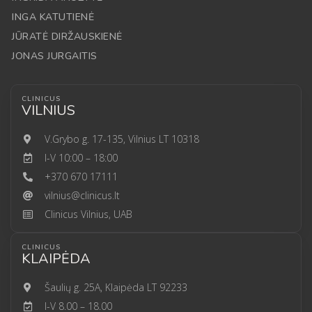
INGA KATUTIENĖ
JŪRATĖ DIRŽAUSKIENĖ
JONAS JURGAITIS
CLINICUS
VILNIUS
V.Grybo g. 17-135, Vilnius LT 10318
I-V 10:00 – 18:00
+370 670 17111
vilnius@clinicus.lt
Clinicus Vilnius, UAB
CLINICUS
KLAIPĖDA
Šaulių g. 25A, Klaipėda LT 92233
I-V 8.00 – 18.00