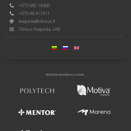
+370 665 14000
+370 46 411411
klaipeda@clinicus.lt
Clinicus Klaipėda, UAB
BENDRADARBIAUJAME: