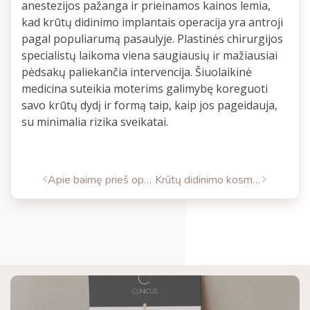
anestezijos pažanga ir prieinamos kainos lemia,
kad krūtų didinimo implantais operacija yra antroji
pagal populiarumą pasaulyje. Plastinės chirurgijos
specialistų laikoma viena saugiausių ir mažiausiai
pėdsakų paliekančia intervencija. Šiuolaikinė
medicina suteikia moterims galimybę koreguoti
savo krūtų dydį ir formą taip, kaip jos pageidauja,
su minimalia rizika sveikatai.
Apie baimę prieš operaciją ir po jos
Krūtų didinimo kosmetinės operacijos ir žindymas