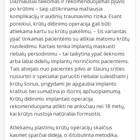
Dažniausiai taikomas ir rekomenduojamas pjūvis
po krūtimi – taip užtikrinama mažiausia
komplikacijų ir audinių traumavimo rizika. Esant
poreikiui, krūtų didinimo operacija gali būti
atliekama kartu su krūtų pakėlimu, – šis variantas
ypač tinkamas pacientėms su aiškiai matomu krūtų
nusileidimu. Kartais tenka implantą maskuoti
riebalų persodinimu – tai taikytina ypač lieknoms
arba labai didelių implantų norinčioms pacientėms.
Tais atvejais nuo pacientės pilvo ar šlaunų srities
nusiurbti ir specialiai paruošti riebalai suleidžiami į
krūtų šonus, prigydami jie apgaubia implanto
kraštus bei sumažina jo išorinį apčiuopiamumą.
Krūtų didinimo implantais operaciją
rekomenduojama atlikti ne anksčiau nei 18 metų,
kai krūtys nustoja natūraliai formuotis.
Atliekamų plastinių krūtų operacijų skaičius
kasmet sparčiai didėja, o ištobulinta metodika,