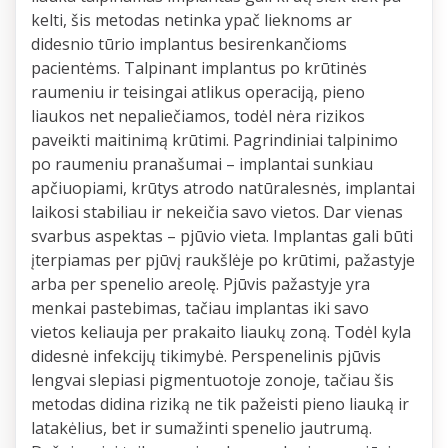
kelti, šis metodas netinka ypač lieknoms ar
didesnio tūrio implantus besirenkančioms
pacientėms. Talpinant implantus po krūtinės
raumeniu ir teisingai atlikus operaciją, pieno
liaukos net nepaliečiamos, todėl nėra rizikos
paveikti maitinimą krūtimi. Pagrindiniai talpinimo
po raumeniu pranašumai – implantai sunkiau
apčiuopiami, krūtys atrodo natūralesnės, implantai
laikosi stabiliau ir nekeičia savo vietos. Dar vienas
svarbus aspektas – pjūvio vieta. Implantas gali būti
įterpiamas per pjūvį raukšlėje po krūtimi, pažastyje
arba per spenelio areolę. Pjūvis pažastyje yra
menkai pastebimas, tačiau implantas iki savo
vietos keliauja per prakaito liaukų zoną. Todėl kyla
didesnė infekcijų tikimybė. Perspenelinis pjūvis
lengvai slepiasi pigmentuotoje zonoje, tačiau šis
metodas didina riziką ne tik pažeisti pieno liauką ir
latakėlius, bet ir sumažinti spenelio jautrumą.