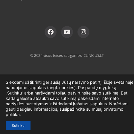
© 2024 visos teisės saugomos. CLINICUS.LT
Siekdami užtikrinti geriausią Jūsų naršymo patirtį, šioje svetainėje
naudojame slapukus (angl. cookies). Paspaudę mygtuką
„Sutinku“ arba naršydami toliau patvirtinsite savo sutikimą. Bet
kada galėsite atšaukti savo sutikimą pakeisdami interneto
naršyklės nustatymus ir ištrindami įrašytus slapukus. Norėdami
gauti daugiau informacijos, susipažinkite su mūsų privatumo
politika.
Sutinku