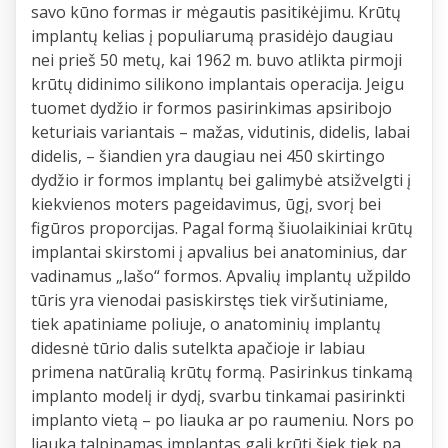
savo kūno formas ir mėgautis pasitikėjimu. Krūtų
implantų kelias į populiarumą prasidėjo daugiau
nei prieš 50 metų, kai 1962 m. buvo atlikta pirmoji
krūtų didinimo silikono implantais operacija. Jeigu
tuomet dydžio ir formos pasirinkimas apsiribojo
keturiais variantais – mažas, vidutinis, didelis, labai
didelis, – šiandien yra daugiau nei 450 skirtingo
dydžio ir formos implantų bei galimybė atsižvelgti į
kiekvienos moters pageidavimus, ūgį, svorį bei
figūros proporcijas. Pagal formą šiuolaikiniai krūtų
implantai skirstomi į apvalius bei anatominius, dar
vadinamus „lašo“ formos. Apvalių implantų užpildo
tūris yra vienodai pasiskirstęs tiek viršutiniame,
tiek apatiniame poliuje, o anatominių implantų
didesnė tūrio dalis sutelkta apačioje ir labiau
primena natūralią krūtų formą. Pasirinkus tinkamą
implanto modelį ir dydį, svarbu tinkamai pasirinkti
implanto vietą – po liauka ar po raumeniu. Nors po
liauka talpinamas implantas gali krūtį šiek tiek pa