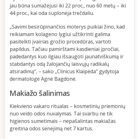
jau būna sumažėjusi iki 22 proc., nuo 60 metų – iki
44 proc., kai oda suplonėja trečdaliu.
„Savimi besirūpinančios moterys puikiai žino, kad
reikiamam kolageno lygiui užtikrinti galima
pasitelkti įvairias grožio procedūras, vartoti
papildus. Tačiau pamirštami kasdieniai įpročiai,
padedantys kuo ilgiau išsaugoti jaunatviškumą ir
stabdantys odą žalojančių laisvųjų radikalų
atsiradimą“, – sako „Clinicus Klaipėda“ gydytoja
dermatologė Agnė Bagdonė.
Makiažo šalinimas
Kiekvieno vakaro ritualas – kosmetinių priemonių
nuo veido odos nuvalymas. Tai svarbu ne tik
higienos sumetimais – nepašalintas makiažas
greitina odos senėjimą net 7 kartus.