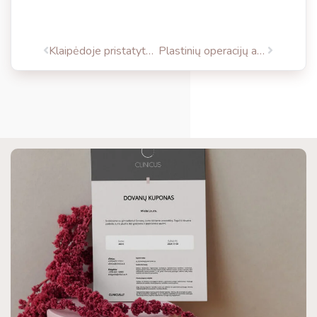
Klaipėdoje pristatyta revoliucinė naujiena – genetinė odos analizė
Plastinių operacijų augimas: Klaipėdą atranda užsieniečiai