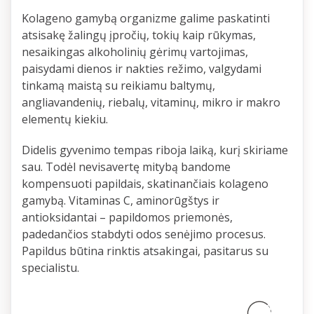
Kolageno gamybą organizme galime paskatinti
atsisakę žalingų įpročių, tokių kaip rūkymas,
nesaikingas alkoholinių gėrimų vartojimas,
paisydami dienos ir nakties režimo, valgydami
tinkamą maistą su reikiamu baltymų,
angliavandenių, riebalų, vitaminų, mikro ir makro
elementų kiekiu.
Didelis gyvenimo tempas riboja laiką, kurį skiriame
sau. Todėl nevisavertę mitybą bandome
kompensuoti papildais, skatinančiais kolageno
gamybą. Vitaminas C, aminorūgštys ir
antioksidantai – papildomos priemonės,
padedančios stabdyti odos senėjimo procesus.
Papildus būtina rinktis atsakingai, pasitarus su
specialistu.