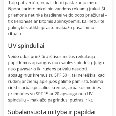
Taip pat vertėtų nepasiduoti pastaruoju metu
išpopuliarinto micelinio vandens reklamų įtakai. Ši
priemonė netinka kasdienei veido odos priežiūrai –
tik kelionėse ar kitomis aplinkybėmis, kai neturite
galimybės atlikti įprasto makiažo pašalinimo
ritualo.
UV spinduliai
Veido odos priežiūra ištisus metus reikalauja
papildomos apsaugos nuo saulės spindulių. Jeigu
nuo pavasario iki rudens privalu naudoti
apsauginius kremus su SPF 50+, tai nereiškia, kad
rudenį ar žiemą apie juos galime pamiršti. Galima
rinktis arba specialius kremus, arba kosmetines
priemones su SPF 15 ar 20 apsauga nuo UV
spindulių – makiažo pagrindus, pudras ir kt.
Subalansuota mityba ir papildai