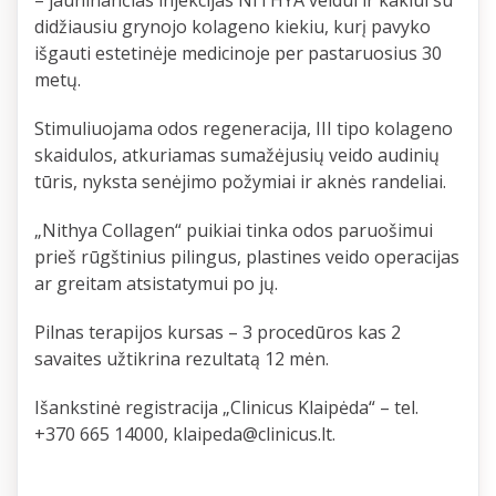
– jauninančias injekcijas NITHYA veidui ir kaklui su
didžiausiu grynojo kolageno kiekiu, kurį pavyko
išgauti estetinėje medicinoje per pastaruosius 30
metų.
Stimuliuojama odos regeneracija, III tipo kolageno
skaidulos, atkuriamas sumažėjusių veido audinių
tūris, nyksta senėjimo požymiai ir aknės randeliai.
„Nithya Collagen“ puikiai tinka odos paruošimui
prieš rūgštinius pilingus, plastines veido operacijas
ar greitam atsistatymui po jų.
Pilnas terapijos kursas – 3 procedūros kas 2
savaites užtikrina rezultatą 12 mėn.
Išankstinė registracija „Clinicus Klaipėda“ – tel.
+370 665 14000,
klaipeda@clinicus.lt
.