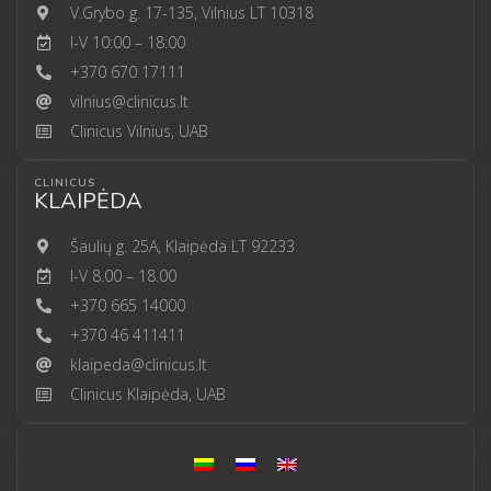
V.Grybo g. 17-135, Vilnius LT 10318
I-V 10:00 – 18:00
+370 670 17111
vilnius@clinicus.lt
Clinicus Vilnius, UAB
CLINICUS
KLAIPĖDA
Šaulių g. 25A, Klaipėda LT 92233
I-V 8.00 – 18.00
+370 665 14000
+370 46 411411
klaipeda@clinicus.lt
Clinicus Klaipėda, UAB