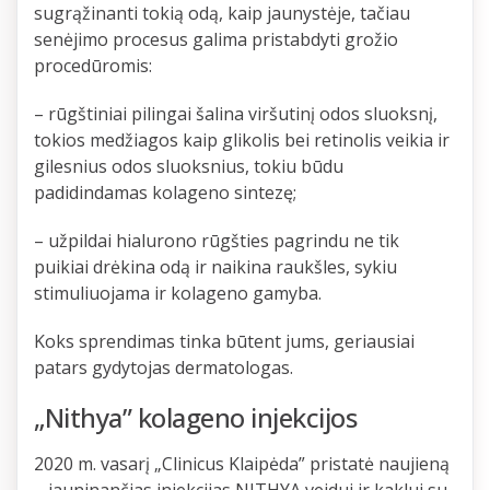
sugrąžinanti tokią odą, kaip jaunystėje, tačiau
senėjimo procesus galima pristabdyti grožio
procedūromis:
– rūgštiniai pilingai šalina viršutinį odos sluoksnį,
tokios medžiagos kaip glikolis bei retinolis veikia ir
gilesnius odos sluoksnius, tokiu būdu
padidindamas kolageno sintezę;
– užpildai hialurono rūgšties pagrindu ne tik
puikiai drėkina odą ir naikina raukšles, sykiu
stimuliuojama ir kolageno gamyba.
Koks sprendimas tinka būtent jums, geriausiai
patars gydytojas dermatologas.
„Nithya” kolageno injekcijos
2020 m. vasarį „Clinicus Klaipėda” pristatė naujieną