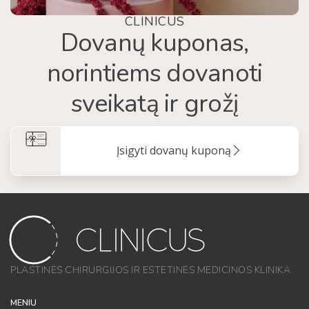
CLINICUS
Dovanų kuponas,
norintiems dovanoti
sveikatą ir grožį
Įsigyti dovanų kuponą
PLASTINĖS CHIRURGIJOS IR ESTETINĖS MEDICINOS KLINIKA
MENIU