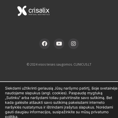
© 2024 visos teisės saugomos. CLINICUS.LT
Siekdami užtikrinti geriausią Jūsų naršymo patirtį, šioje svetainėje
naudojame slapukus (angl. cookies). Paspaudę mygtuką
„Sutinku“ arba naršydami toliau patvirtinsite savo sutikimą. Bet
kada galėsite atšaukti savo sutikimą pakeisdami interneto
naršyklės nustatymus ir ištrindami įrašytus slapukus. Norėdami
gauti daugiau informacijos, susipažinkite su mūsų privatumo
politika.