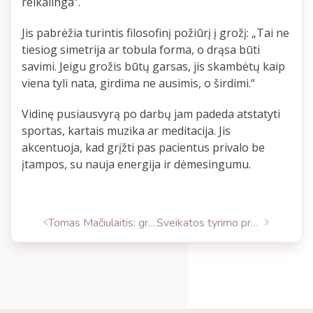
reikalinga”.
Jis pabrėžia turintis filosofinį požiūrį į grožį: „Tai ne
tiesiog simetrija ar tobula forma, o drąsa būti
savimi. Jeigu grožis būtų garsas, jis skambėtų kaip
viena tyli nata, girdima ne ausimis, o širdimi.“
Vidinę pusiausvyrą po darbų jam padeda atstatyti
sportas, kartais muzika ar meditacija. Jis
akcentuoja, kad grįžti pas pacientus privalo be
įtampos, su nauja energija ir dėmesingumu.
Tomas Mačiulaitis: grožis turi atrodyti tarsi visada buvęs
Sveikatos tyrimo programa – vyrams ir moterims