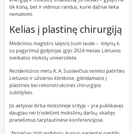
tik kūną, bet ir vidinius randus, kurie dažnai lieka
nematomi.
Kelias į plastinę chirurgiją
Medicinos magistro laipsnį (cum laude – lotynų k.
su pagyrimu) gydytojas įgijo 2024 metais Lietuvos
sveikatos mokslų universitete.
Rezidentūros metu K. A. Suslavičius sėmėsi patirties
Lietuvos ir užsienio klinikose, gilindamasis į
plastinės bei rekonstrukcinės chirurgijos
subtilybes.
Jis aktyviai dirba mokslinėje srityje – yra publikavęs
daugiau nei trisdešimt mokslinių darbų, skaitęs
pranešimus tarptautinėse konferencijose.
„Norėčiau būti gydytoju, kuriuo pacientai pasitiki