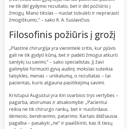
ne tik dėl gydymo rezultato, bet ir dėl požiūrio į
žmogų. Mano tikslas – nuolat tobulėti ir neprarasti
žmogiškumo,“ – sako K. A. Suslavičius.
Filosofinis požiūris į grožį
„Plastinė chirurgija yra vienintelė sritis, kur pjūvis
gali ne tik gydyti kūną, bet ir padėti žmogui atkurti
santykį su savimi,“ – sako specialistas. Jį žavi
galimybė formuoti gyvą audinį: mokslas suteikia
taisykles, menas – unikalumą, o rezultatas – tai
pacientas, kuris atgauna pasitikėjimą savimi.
Kristupui Augustui yra itin svarbios trys vertybės –
pagarba, atvirumas ir atsakomybė: „Pacientui
reikia ne tik chirurgo rankų, bet ir nuoširdaus
dėmesio, bendravimo, patarimo. Kartais didžiausia
pagalba – pasakyti „ne“ ir paaiškinti, kas iš tiesų