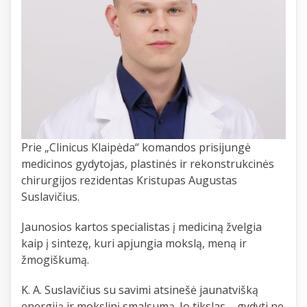
Prie „Clinicus Klaipėda“ komandos prisijungė
medicinos gydytojas, plastinės ir rekonstrukcinės
chirurgijos rezidentas Kristupas Augustas
Suslavičius.
Jaunosios kartos specialistas į mediciną žvelgia
kaip į sintezę, kuri apjungia mokslą, meną ir
žmogiškumą.
K. A. Suslavičius su savimi atsinešė jaunatvišką
energiją ir mokslinį smalsumą. Jo tikslas – gydyti ne