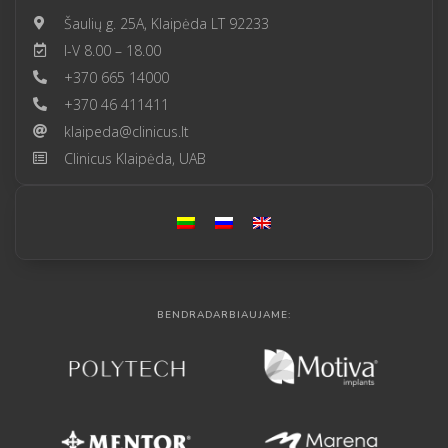
Šaulių g. 25A, Klaipėda LT 92233
I-V 8.00 – 18.00
+370 665 14000
+370 46 411411
klaipeda@clinicus.lt
Clinicus Klaipėda, UAB
BENDRADARBIAUJAME: