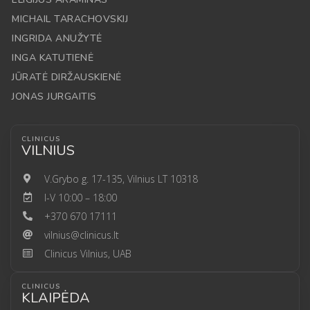
MICHAIL TARACHOVSKIJ
INGRIDA ANUŽYTĖ
INGA KATUTIENĖ
JŪRATĖ DIRŽAUSKIENĖ
JONAS JURGAITIS
CLINICUS
VILNIUS
V.Grybo g. 17-135, Vilnius LT 10318
I-V 10:00 – 18:00
+370 670 17111
vilnius@clinicus.lt
Clinicus Vilnius, UAB
CLINICUS
KLAIPĖDA