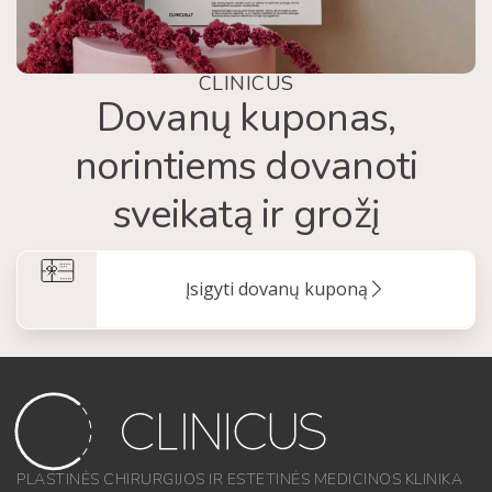
CLINICUS
Dovanų kuponas,
norintiems dovanoti
sveikatą ir grožį
Įsigyti dovanų kuponą
PLASTINĖS CHIRURGIJOS IR ESTETINĖS MEDICINOS KLINIKA