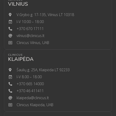
VILNIUS
V.Grybo g. 17-135, Vilnius LT 10318
I-V 10:00 – 18:00
+370 670 17111
vilnius@clinicus.lt
Clinicus Vilnius, UAB
CLINICUS
KLAIPĖDA
Šaulių g. 25A, Klaipėda LT 92233
I-V 8.00 – 18.00
+370 665 14000
+370 46 411411
klaipeda@clinicus.lt
Clinicus Klaipėda, UAB