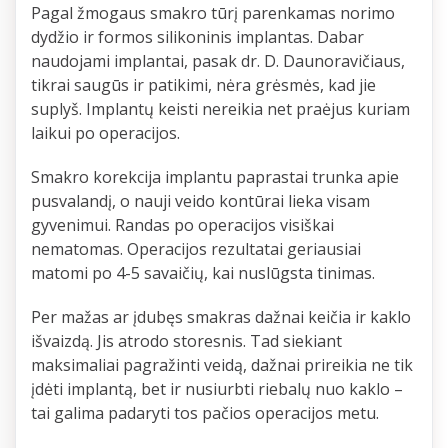
Pagal žmogaus smakro tūrį parenkamas norimo
dydžio ir formos silikoninis implantas. Dabar
naudojami implantai, pasak dr. D. Daunoravičiaus,
tikrai saugūs ir patikimi, nėra grėsmės, kad jie
suplyš. Implantų keisti nereikia net praėjus kuriam
laikui po operacijos.
Smakro korekcija implantu paprastai trunka apie
pusvalandį, o nauji veido kontūrai lieka visam
gyvenimui. Randas po operacijos visiškai
nematomas. Operacijos rezultatai geriausiai
matomi po 4-5 savaičių, kai nuslūgsta tinimas.
Per mažas ar įdubęs smakras dažnai keičia ir kaklo
išvaizdą. Jis atrodo storesnis. Tad siekiant
maksimaliai pagražinti veidą, dažnai prireikia ne tik
įdėti implantą, bet ir nusiurbti riebalų nuo kaklo –
tai galima padaryti tos pačios operacijos metu.