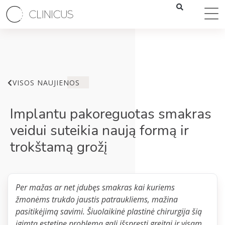
VISOS NAUJIENOS
Implantu pakoreguotas smakras
veidui suteikia naują formą ir
trokštamą grožį
Per mažas ar net įdubęs smakras kai kuriems
žmonėms trukdo jaustis patraukliems, mažina
pasitikėjimą savimi. Šiuolaikinė plastinė chirurgija šią
įgimtą estetinę problemą gali išspręsti greitai ir visam