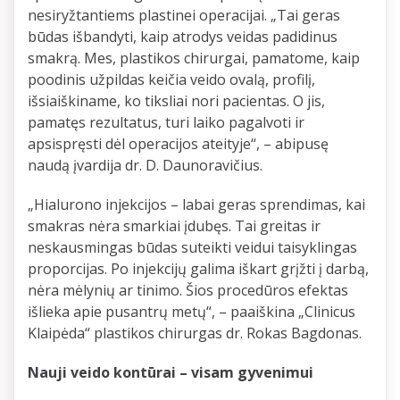
nesiryžtantiems plastinei operacijai. „Tai geras
būdas išbandyti, kaip atrodys veidas padidinus
smakrą. Mes, plastikos chirurgai, pamatome, kaip
poodinis užpildas keičia veido ovalą, profilį,
išsiaiškiname, ko tiksliai nori pacientas. O jis,
pamatęs rezultatus, turi laiko pagalvoti ir
apsispręsti dėl operacijos ateityje“, – abipusę
naudą įvardija dr. D. Daunoravičius.
„Hialurono injekcijos – labai geras sprendimas, kai
smakras nėra smarkiai įdubęs. Tai greitas ir
neskausmingas būdas suteikti veidui taisyklingas
proporcijas. Po injekcijų galima iškart grįžti į darbą,
nėra mėlynių ar tinimo. Šios procedūros efektas
išlieka apie pusantrų metų“, – paaiškina „Clinicus
Klaipėda“ plastikos chirurgas dr. Rokas Bagdonas.
Nauji veido kontūrai – visam gyvenimui