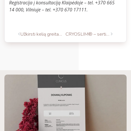
Registracija į konsultaciją Klaipėdoje – tel. +370 665
14 000, Vilniuje – tel. +370 670 17111.
Užkirsti kelią greitam odos senėjimui – įmanoma
CRYOSLIM® – sertifikuota riebalų ir celiulito naikinimo terapija