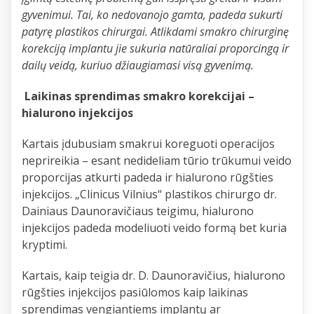
gyvenimui. Tai, ko nedovanojo gamta, padeda sukurti
patyrę plastikos chirurgai. Atlikdami smakro chirurginę
korekciją implantu jie sukuria natūraliai proporcingą ir
dailų veidą, kuriuo džiaugiamasi visą gyvenimą.
Laikinas sprendimas smakro korekcijai –
hialurono injekcijos
Kartais įdubusiam smakrui koreguoti operacijos
neprireikia – esant nedideliam tūrio trūkumui veido
proporcijas atkurti padeda ir hialurono rūgšties
injekcijos. „Clinicus Vilnius“ plastikos chirurgo dr.
Dainiaus Daunoravičiaus teigimu, hialurono
injekcijos padeda modeliuoti veido formą bet kuria
kryptimi.
Kartais, kaip teigia dr. D. Daunoravičius, hialurono
rūgšties injekcijos pasiūlomos kaip laikinas
sprendimas vengiantiems implantų ar