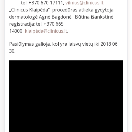
tel. +370 670 17111,
vilnius@clinicus.lt
.
„Clinicus Klaipėda” procedūras atlieka gydytoja
dermatologė Agnė Bagdonė. Būtina išankstinė
registracija: tel. +370 665
14000,
klaipė
da@clinicus.lt
.
Pasiūlymas galioja, kol yra laisvų vietų iki 2018 06
30.