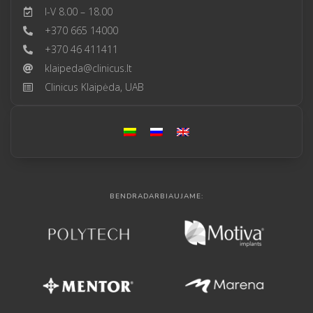
I-V 8.00 – 18.00
+370 665 14000
+370 46 411411
klaipeda@clinicus.lt
Clinicus Klaipėda, UAB
BENDRADARBIAUJAME: