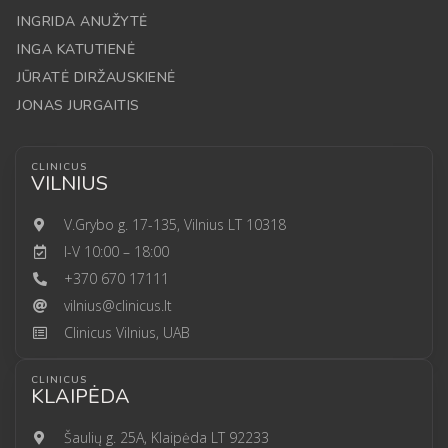
INGRIDA ANUŽYTĖ
INGA KATUTIENĖ
JŪRATĖ DIRŽAUSKIENĖ
JONAS JURGAITIS
CLINICUS
VILNIUS
V.Grybo g. 17-135, Vilnius LT 10318
I-V 10:00 – 18:00
+370 670 17111
vilnius@clinicus.lt
Clinicus Vilnius, UAB
CLINICUS
KLAIPĖDA
Šaulių g. 25A, Klaipėda LT 92233