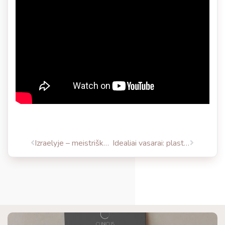
Izraelyje – meistriškumo mokymai su unikalių krūtų implantų išradėju dr. Jacky Govrin
Idealiai vasarai: plastinė operacija + dovana