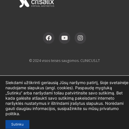
© 2024 visos teisės saugomos. CLINICUS.LT
Siekdami užtikrinti geriausią Jūsų naršymo patirtį, šioje svetainėje
naudojame slapukus (angl. cookies). Paspaudę mygtuką
„Sutinku“ arba naršydami toliau patvirtinsite savo sutikimą. Bet
kada galėsite atšaukti savo sutikimą pakeisdami interneto
naršyklės nustatymus ir ištrindami įrašytus slapukus. Norėdami
gauti daugiau informacijos, susipažinkite su mūsų privatumo
politika.
Sutinku