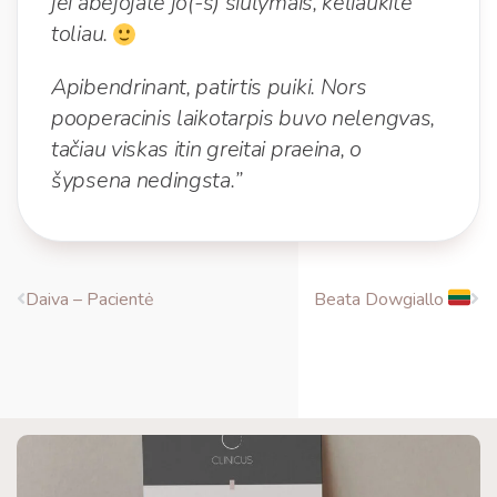
jei abejojate jo(-s) siūlymais, keliaukite
toliau.
Apibendrinant, patirtis puiki. Nors
pooperacinis laikotarpis buvo nelengvas,
tačiau viskas itin greitai praeina, o
šypsena nedingsta.”
Daiva – Pacientė
Beata Dowgiallo