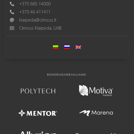
+370 665 14000
+370 46 411411
klaipeda@clinicus.lt
Clinicus Klaipėda, UAB
BENDRADARBIAUJAME: