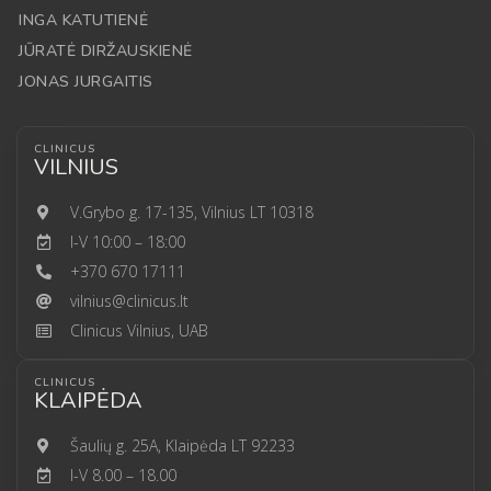
INGA KATUTIENĖ
JŪRATĖ DIRŽAUSKIENĖ
JONAS JURGAITIS
CLINICUS
VILNIUS
V.Grybo g. 17-135, Vilnius LT 10318
I-V 10:00 – 18:00
+370 670 17111
vilnius@clinicus.lt
Clinicus Vilnius, UAB
CLINICUS
KLAIPĖDA
Šaulių g. 25A, Klaipėda LT 92233
I-V 8.00 – 18.00