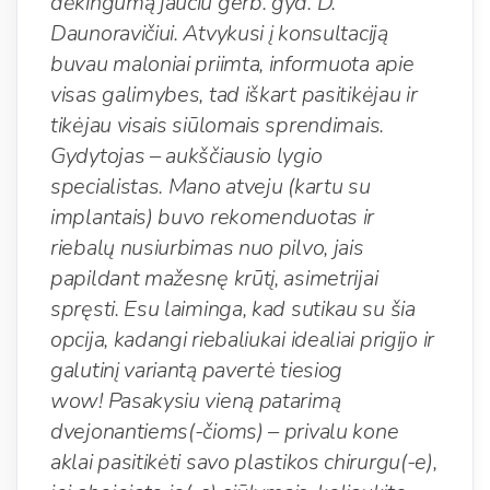
dėkingumą jaučiu gerb. gyd. D.
Daunoravičiui. Atvykusi į konsultaciją
buvau maloniai priimta, informuota apie
visas galimybes, tad iškart pasitikėjau ir
tikėjau visais siūlomais sprendimais.
Gydytojas – aukščiausio lygio
specialistas. Mano atveju (kartu su
implantais) buvo rekomenduotas ir
riebalų nusiurbimas nuo pilvo, jais
papildant mažesnę krūtį, asimetrijai
spręsti. Esu laiminga, kad sutikau su šia
opcija, kadangi riebaliukai idealiai prigijo ir
galutinį variantą pavertė tiesiog
wow! Pasakysiu vieną patarimą
dvejonantiems(-čioms) – privalu kone
aklai pasitikėti savo plastikos chirurgu(-e),