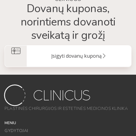
Dovanų kuponas,
norintiems dovanoti
sveikatą ir grožį
Įsigyti dovanų kuponą
PLASTINĖS CHIRURGIJOS IR ESTETINĖS MEDICINOS KLINIKA
MENIU
GYDYTOJAI