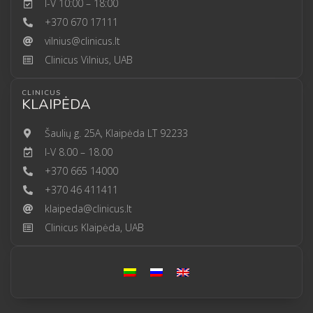
I-V 10:00 – 18:00
+370 670 17111
vilnius@clinicus.lt
Clinicus Vilnius, UAB
CLINICUS
KLAIPĖDA
Šaulių g. 25A, Klaipėda LT 92233
I-V 8.00 – 18.00
+370 665 14000
+370 46 411411
klaipeda@clinicus.lt
Clinicus Klaipėda, UAB