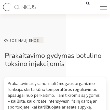
VISOS NAUJIENOS
Prakaitavimo gydymas botulino
toksino injekcijomis
Prakaitavimas yra normali žmogaus organizmo
funkcija, skirta kūno temperatūros reguliavimui,
apsaugai nuo perkaitimo. Tam tikromis sąlygomis
– kai šilta, kai dirbate intensyvesnį fizinį darbą ar
sportuojate, kai karščiuojate ar esate supykę,