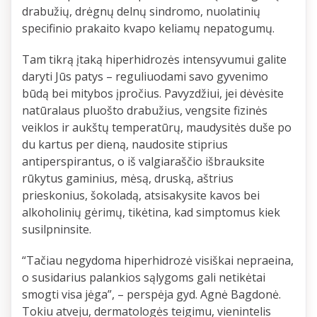
drabužių, drėgnų delnų sindromo, nuolatinių
specifinio prakaito kvapo keliamų nepatogumų.
Tam tikrą įtaką hiperhidrozės intensyvumui galite
daryti Jūs patys – reguliuodami savo gyvenimo
būdą bei mitybos įpročius. Pavyzdžiui, jei dėvėsite
natūralaus pluošto drabužius, vengsite fizinės
veiklos ir aukštų temperatūrų, maudysitės duše po
du kartus per dieną, naudosite stiprius
antiperspirantus, o iš valgiaraščio išbrauksite
rūkytus gaminius, mėsą, druską, aštrius
prieskonius, šokoladą, atsisakysite kavos bei
alkoholinių gėrimų, tikėtina, kad simptomus kiek
susilpninsite.
“Tačiau negydoma hiperhidrozė visiškai nepraeina,
o susidarius palankios sąlygoms gali netikėtai
smogti visa jėga”, – perspėja gyd. Agnė Bagdonė.
Tokiu atveju, dermatologės teigimu, vienintelis