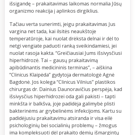
išsigandę – prakaitavimas laikomas normalia Jūsų
organizmo reakcija į aplinkos dirgiklius.
Tačiau verta sunerimti, jeigu prakaitavimas Jus
vargina net tada, kai ilsitės neaukštoje
temperatūroje, kai nuolat drėksta delnai ir dėl to
netgi vengiate paduoti ranką sveikindamiesi, jei
nuolat rasoja kakta. “Greičiausiai Jums išsivysčiusi
hiperhidrozė. Tai – gausų prakaitavimą
apibūdinantis medicininis terminas”, – aiškina
“Clinicus Klaipėda” gydytoja dermatologė Agnė
Bagdonė. Jos kolega “Clinicus Vilnius” plastikos
chirurgas dr. Dainius Daunoravičius perspėja, kad
išsivysčius hiperhidrozei oda gali pakisti – tapti
minkšta ir balkšva, joje padidėja galimybė plisti
bakterinėms ar grybelinėms infekcijoms. Kartu su
padidėjusiu prakaitavimu atsiranda ir visa eilė
psichologinių bei socialinių problemų – žmogus
ima kompleksuoti dėl prakaito dėmių išmargintų