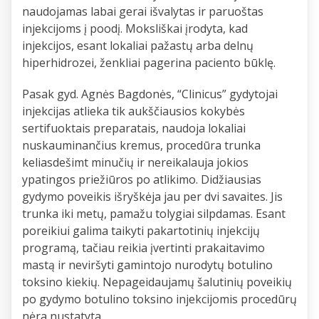
naudojamas labai gerai išvalytas ir paruoštas
injekcijoms į poodį. Moksliškai įrodyta, kad
injekcijos, esant lokaliai pažastų arba delnų
hiperhidrozei, ženkliai pagerina paciento būklę.
Pasak gyd. Agnės Bagdonės, “Clinicus” gydytojai
injekcijas atlieka tik aukščiausios kokybės
sertifuoktais preparatais, naudoja lokaliai
nuskauminančius kremus, procedūra trunka
keliasdešimt minučių ir nereikalauja jokios
ypatingos priežiūros po atlikimo. Didžiausias
gydymo poveikis išryškėja jau per dvi savaites. Jis
trunka iki metų, pamažu tolygiai silpdamas. Esant
poreikiui galima taikyti pakartotinių injekcijų
programą, tačiau reikia įvertinti prakaitavimo
mastą ir neviršyti gamintojo nurodytų botulino
toksino kiekių. Nepageidaujamų šalutinių poveikių
po gydymo botulino toksino injekcijomis procedūrų
nėra nustatyta.