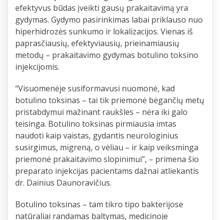
efektyvus būdas įveikti gausų prakaitavimą yra
gydymas. Gydymo pasirinkimas labai priklauso nuo
hiperhidrozės sunkumo ir lokalizacijos. Vienas iš
paprasčiausių, efektyviausių, prieinamiausių
metodų – prakaitavimo gydymas botulino toksino
injekcijomis.
“Visuomenėje susiformavusi nuomonė, kad
botulino toksinas – tai tik priemonė bėgančių metų
pristabdymui mažinant raukšles – nėra iki galo
teisinga. Botulino toksinas pirmiausia imtas
naudoti kaip vaistas, gydantis neurologinius
susirgimus, migreną, o vėliau – ir kaip veiksminga
priemonė prakaitavimo slopinimui”, – primena šio
preparato injekcijas pacientams dažnai atliekantis
dr. Dainius Daunoravičius.
Botulino toksinas – tam tikro tipo bakterijose
natūraliai randamas baltymas, medicinoje