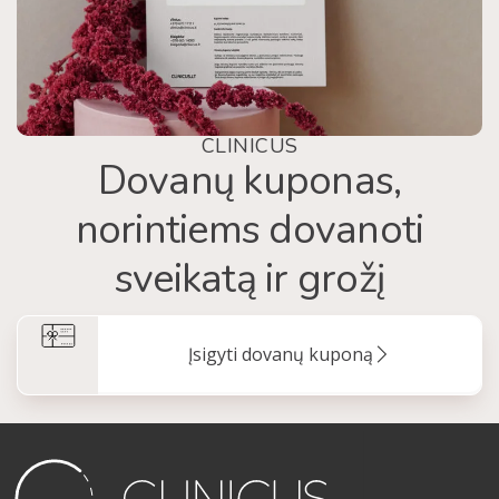
CLINICUS
Dovanų kuponas,
norintiems dovanoti
sveikatą ir grožį
Įsigyti dovanų kuponą