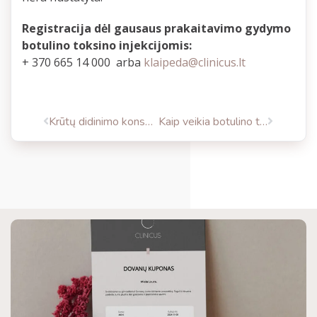
Registracija dėl gausaus prakaitavimo gydymo
botulino toksino injekcijomis:
+ 370 665 14 000 arba
klaipeda@clinicus.lt
Krūtų didinimo konsultacija el.paštu
Kaip veikia botulino toksino injekcijos?