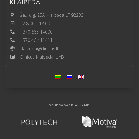
KLAIPĖDA
Šaulių g. 25A, Klaipėda LT 92233
I-V 8.00 – 18.00
+370 665 14000
+370 46 411411
klaipeda@clinicus.lt
Clinicus Klaipėda, UAB
BENDRADARBIAUJAME: