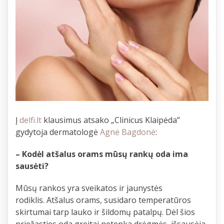
Į
delfi.lt
klausimus atsako „Clinicus Klaipėda”
gydytoja dermatologė
Agnė Bagdonė
:
– Kodėl atšalus orams mūsų rankų oda ima
sausėti?
Mūsų rankos yra sveikatos ir jaunystės
rodiklis. Atšalus orams, susidaro temperatūros
skirtumai tarp lauko ir šildomų patalpų. Dėl šios
priežasties oda greitai netenka drėgmės, išsausėja.