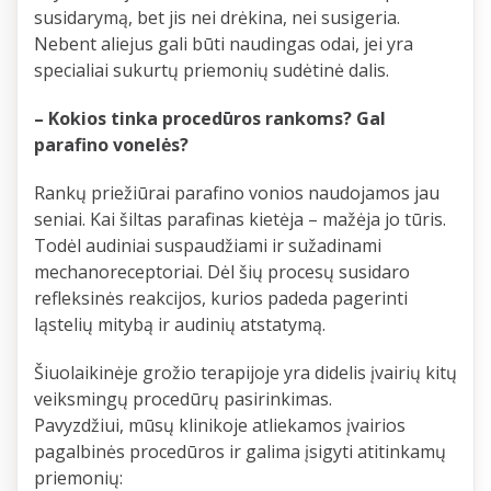
susidarymą, bet jis nei drėkina, nei susigeria.
Nebent aliejus gali būti naudingas odai, jei yra
specialiai sukurtų priemonių sudėtinė dalis.
– Kokios tinka procedūros rankoms? Gal
parafino vonelės?
Rankų priežiūrai parafino vonios naudojamos jau
seniai. Kai šiltas parafinas kietėja – mažėja jo tūris.
Todėl audiniai suspaudžiami ir sužadinami
mechanoreceptoriai. Dėl šių procesų susidaro
refleksinės reakcijos, kurios padeda pagerinti
ląstelių mitybą ir audinių atstatymą.
Šiuolaikinėje grožio terapijoje yra didelis įvairių kitų
veiksmingų procedūrų pasirinkimas.
Pavyzdžiui, mūsų klinikoje atliekamos įvairios
pagalbinės procedūros ir galima įsigyti atitinkamų
priemonių: