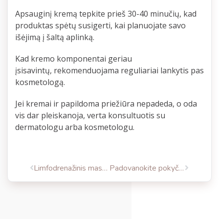
Apsauginį kremą tepkite prieš 30-40 minučių, kad
produktas spėtų susigerti, kai planuojate savo
išėjimą į šaltą aplinką.
Kad kremo komponentai geriau
įsisavintų, rekomenduojama reguliariai lankytis pas
kosmetologą.
Jei kremai ir papildoma priežiūra nepadeda, o oda
vis dar pleiskanoja, verta konsultuotis su
dermatologu arba kosmetologu.
Limfodrenažinis masažas aparatu (presoterapija)
Padovanokite pokyčius sau ir kitiems!