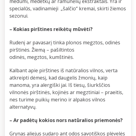
medumi, medetkų ar ramunėlių ekstraktais. Yra ir
specialūs, vadinamieji „šalčio“ kremai, skirti žiemos
sezonui.
– Kokias pirštines reikėtų mūvėti?
Rudenį ar pavasarį tinka plonos megztos, odinės
pirštinės. Žiemą – pašiltintos
odinės, megztos, kumštinės.
Kalbant apie pirštines iš natūralios vilnos, verta
atkreipti dėmesį, kad daugelis žmonių, kaip
manoma, yra alergiški jai. Iš tiesų, šiurkščios
vilnonės pirštinės, kojinės ar megztiniai – praeitis,
nes turime puikių merino ir alpakos vilnos
alternatyvų.
– Ar padėtų kokios nors natūralios priemonės?
Grynas aliejus sudaro ant odos savotiškos plėvelės