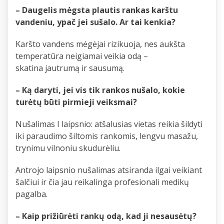
– Daugelis mėgsta plautis rankas karštu
vandeniu, ypač jei sušalo. Ar tai kenkia?
Karšto vandens mėgėjai rizikuoja, nes aukšta
temperatūra neigiamai veikia odą –
skatina jautrumą ir sausumą.
– Ką daryti, jei vis tik rankos nušalo, kokie
turėtų būti pirmieji veiksmai?
Nušalimas I laipsnio: atšalusias vietas reikia šildyti
iki paraudimo šiltomis rankomis, lengvu masažu,
trynimu vilnoniu skudurėliu.
Antrojo laipsnio nušalimas atsiranda ilgai veikiant
šalčiui ir čia jau reikalinga profesionali medikų
pagalba.
– Kaip prižiūrėti rankų odą, kad ji nesausėtų?