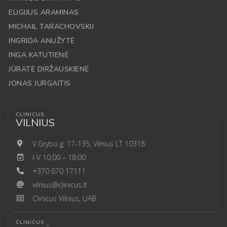
ELIGIJUS ARAMINAS
MICHAIL TARACHOVSKIJ
INGRIDA ANUŽYTĖ
INGA KATUTIENĖ
JŪRATĖ DIRŽAUSKIENĖ
JONAS JURGAITIS
CLINICUS
VILNIUS
V.Grybo g. 17-135, Vilnius LT 10318
I-V 10:00 – 18:00
+370 670 17111
vilnius@clinicus.lt
Clinicus Vilnius, UAB
CLINICUS