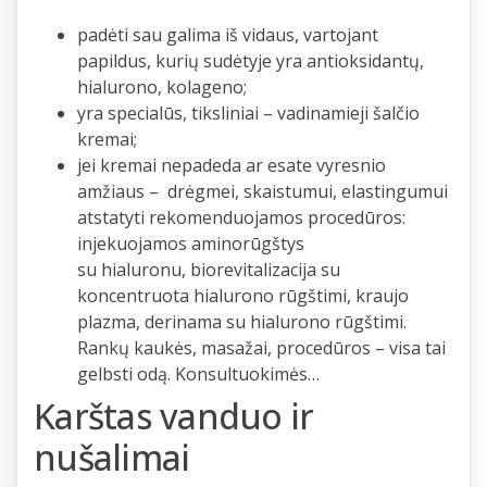
padėti sau galima iš vidaus, vartojant
papildus, kurių sudėtyje yra antioksidantų,
hialurono, kolageno;
yra specialūs, tiksliniai – vadinamieji šalčio
kremai;
jei kremai nepadeda ar esate vyresnio
amžiaus – drėgmei, skaistumui, elastingumui
atstatyti rekomenduojamos procedūros:
injekuojamos amino
rūgštys
su hialuronu, biorevitalizacij
a su
koncentruota hialurono
rūgštimi, kraujo
plazma, derinama su hialurono rūgštimi.
Rankų kaukės, masažai, procedūros – visa tai
gelbsti odą. Konsultuokimės…
Karštas vanduo ir
nušalimai