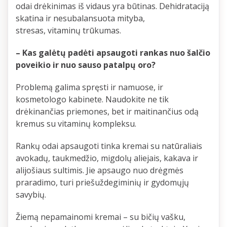
odai drėkinimas iš vidaus yra būtinas. Dehidrataciją
skatina ir nesubalansuota mityba,
stresas, vitaminų trūkumas.
– Kas galėtų padėti apsaugoti rankas nuo šalčio
poveikio ir nuo sauso patalpų oro?
Problemą galima spręsti ir namuose, ir
kosmetologo kabinete. Naudokite ne tik
drėkinančias priemones, bet ir maitinančius odą
kremus su vitaminų kompleksu.
Rankų odai apsaugoti tinka kremai su natūraliais
avokadų, taukmedžio, migdolų aliejais, kakava ir
alijošiaus sultimis. Jie apsaugo nuo drėgmės
praradimo, turi priešuždegiminių ir gydomųjų
savybių.
Žiemą nepamainomi kremai – su bičių vašku,