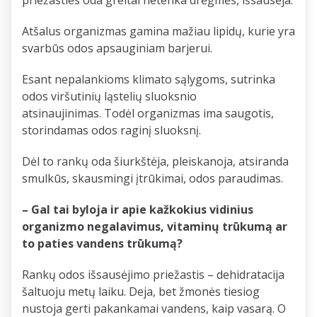
Atšalus organizmas gamina mažiau lipidų, kurie yra
svarbūs odos apsauginiam barjerui.
Esant nepalankioms klimato sąlygoms, sutrinka
odos viršutinių ląstelių sluoksnio
atsinaujinimas. Todėl organizm
as ima saugotis,
storindamas odos raginį sluoksnį.
Dėl to rankų oda šiurkštėja, pleiskanoja, atsiranda
smulkūs, skausmingi įtrūkimai, odos paraudimas.
– Gal tai byloja ir apie kažkokius vidinius
organizmo negalavimus, vitaminų trūkumą ar
to paties vandens trūkumą?
Rankų odos išsausėjimo priežastis – dehidratacija
šaltuoju metų laiku. Deja, bet žmonės tiesiog
nustoja gerti pakankamai vandens, kaip vasarą. O