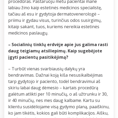
procedūras. Pastaruoju metu pacientai mane
labiau žino kaip estetinės medicinos specialistę,
tačiau aš esu ir gydytoja dermatovenerologė –
priimu ir gydau visus, turinčius odos susirgimų,
kitaip sakant, tuos, kuriems nereikia estetinės
medicinos paslaugų.
– Socialinių tinklų erdvėje apie jus galima rasti
daug teigiamų atsiliepimų. Kaip sugebėjote
įgyti pacientų pasitikėjimą?
– Turbūt vienas svarbiausių dalykų yra
bendravimas. Dažnai koją kiša nesusikalbėjimas
tarp gydytojo ir paciento, todėl bendravimui aš
skiriu labai daug dėmesio – kartais procedūrą
galėtum atlikti per 10 minučių, o aš užtrunku ir 30,
ir 40 minučių, nes mes daug kalbame. Kartu su
klientu susidėliojame visą gydymo planą, paaiškinu,
ko jam tikėtis, kokios gali būti komplikacijos. Aišku,