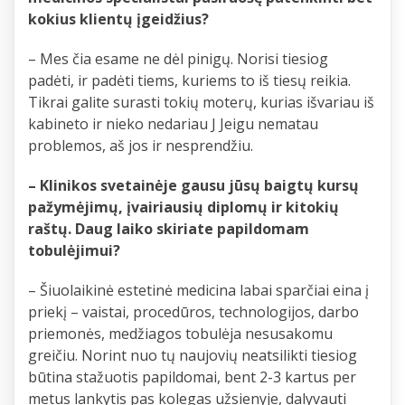
kokius klientų įgeidžius?
– Mes čia esame ne dėl pinigų. Norisi tiesiog
padėti, ir padėti tiems, kuriems to iš tiesų reikia.
Tikrai galite surasti tokių moterų, kurias išvariau iš
kabineto ir nieko nedariau J Jeigu nematau
problemos, aš jos ir nesprendžiu.
– Klinikos svetainėje gausu jūsų baigtų kursų
pažymėjimų, įvairiausių diplomų ir kitokių
raštų. Daug laiko skiriate papildomam
tobulėjimui?
– Šiuolaikinė estetinė medicina labai sparčiai eina į
priekį – vaistai, procedūros, technologijos, darbo
priemonės, medžiagos tobulėja nesusakomu
greičiu. Norint nuo tų naujovių neatsilikti tiesiog
būtina stažuotis papildomai, bent 2-3 kartus per
metus lankytis pas kolegas užsienyje, dalyvauti