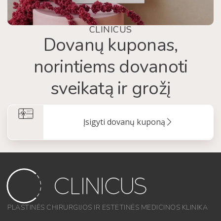
CLINICUS
Dovanų kuponas,
norintiems dovanoti
sveikatą ir grožį
Įsigyti dovanų kuponą
PLASTINĖS CHIRURGIJOS IR ESTETINĖS MEDICINOS KLINIKA