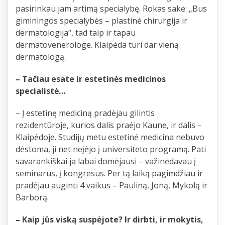
pasirinkau jam artimą specialybę. Rokas sakė: „Bus
giminingos specialybės – plastinė chirurgija ir
dermatologija“, tad taip ir tapau
dermatovenerologe. Klaipėda turi dar vieną
dermatologą.
– Tačiau esate ir estetinės medicinos
specialistė…
– Į estetinę mediciną pradėjau gilintis
rezidentūroje, kurios dalis praėjo Kaune, ir dalis –
Klaipėdoje. Studijų metu estetinė medicina nebuvo
dėstoma, ji net neįėjo į universiteto programą. Pati
savarankiškai ja labai domėjausi – važinėdavau į
seminarus, į kongresus. Per tą laiką pagimdžiau ir
pradėjau auginti 4 vaikus – Pauliną, Joną, Mykolą ir
Barborą.
– Kaip jūs viską suspėjote? Ir dirbti, ir mokytis,