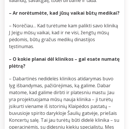
valandų, savaitgalį, todėl dirbame ir tada.
– Ar norėtumėte, kad jūsų vaikai būtų medikai?
– Norėčiau… Kad turėtume kam palikti savo kliniką
J Jeigu mūsų vaikai, kad ir ne visi, žengtų mūsų
pėdomis, būtų gražus medikų dinastijos
tęstinumas.
– O kokie planai dėl klinikos – gal esate numatę
plėtrą?
– Dabartinės nedidelės klinikos atidarymas buvo
lyg išbandymas, pažiūrėjimas, ką galime. Dabar
matome, kad galime dirbti ir platesniu mastu. Jau
yra projektuojama mūsų nauja klinika – ji turėtų
įsikurti viename iš istorinių Klaipėdos pastatų –
buvusioje spirito darykloje Šaulių gatvėje, priešais
Koncertų salę. Tai jau turėtų būti didelė klinika – su
operacinėmis, su didesniu kiekiu specialistų. Mes