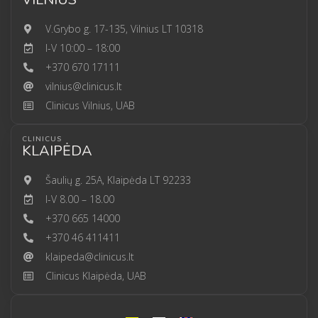
V.Grybo g. 17-135, Vilnius LT 10318
I-V 10:00 – 18:00
+370 670 17111
vilnius@clinicus.lt
Clinicus Vilnius, UAB
CLINICUS
KLAIPĖDA
Šaulių g. 25A, Klaipėda LT 92233
I-V 8.00 – 18.00
+370 665 14000
+370 46 411411
klaipeda@clinicus.lt
Clinicus Klaipėda, UAB