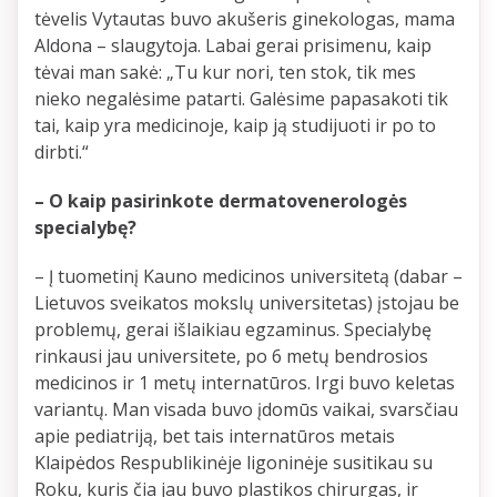
tėvelis Vytautas buvo akušeris ginekologas, mama
Aldona – slaugytoja. Labai gerai prisimenu, kaip
tėvai man sakė: „Tu kur nori, ten stok, tik mes
nieko negalėsime patarti. Galėsime papasakoti tik
tai, kaip yra medicinoje, kaip ją studijuoti ir po to
dirbti.“
– O kaip pasirinkote dermatovenerologės
specialybę?
– Į tuometinį Kauno medicinos universitetą (dabar –
Lietuvos sveikatos mokslų universitetas) įstojau be
problemų, gerai išlaikiau egzaminus. Specialybę
rinkausi jau universitete, po 6 metų bendrosios
medicinos ir 1 metų internatūros. Irgi buvo keletas
variantų. Man visada buvo įdomūs vaikai, svarsčiau
apie pediatriją, bet tais internatūros metais
Klaipėdos Respublikinėje ligoninėje susitikau su
Roku, kuris čia jau buvo plastikos chirurgas, ir