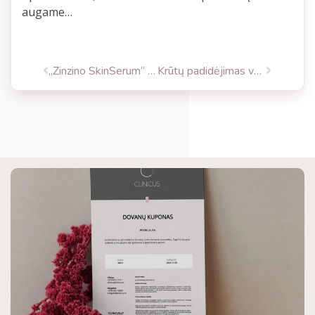
augame…
„Zinzino SkinSerum“ – tai 24 val. veikiantis jauninančios formulės serumas veidui ir kaklui.
Krūtų padidėjimas vyrams tampa didele psichologine problema