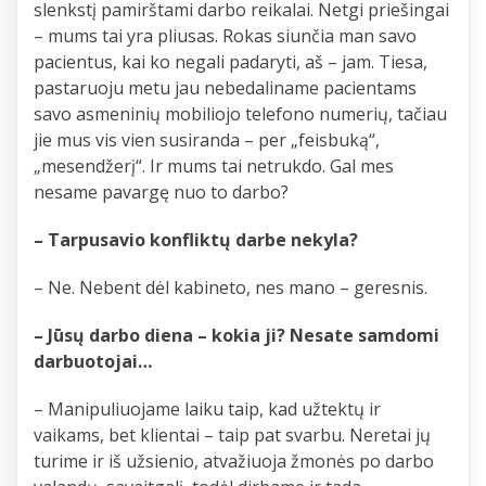
slenkstį pamirštami darbo reikalai. Netgi priešingai
– mums tai yra pliusas. Rokas siunčia man savo
pacientus, kai ko negali padaryti, aš – jam. Tiesa,
pastaruoju metu jau nebedaliname pacientams
savo asmeninių mobiliojo telefono numerių, tačiau
jie mus vis vien susiranda – per „feisbuką“,
„mesendžerį“. Ir mums tai netrukdo. Gal mes
nesame pavargę nuo to darbo?
– Tarpusavio konfliktų darbe nekyla?
– Ne. Nebent dėl kabineto, nes mano – geresnis.
– Jūsų darbo diena – kokia ji? Nesate samdomi
darbuotojai…
– Manipuliuojame laiku taip, kad užtektų ir
vaikams, bet klientai – taip pat svarbu. Neretai jų
turime ir iš užsienio, atvažiuoja žmonės po darbo