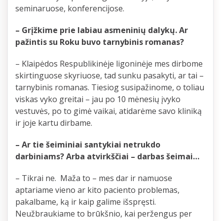
seminaruose, konferencijose.
– Grįžkime prie labiau asmeninių dalykų. Ar
pažintis su Roku buvo tarnybinis romanas?
– Klaipėdos Respublikinėje ligoninėje mes dirbome
skirtinguose skyriuose, tad sunku pasakyti, ar tai –
tarnybinis romanas. Tiesiog susipažinome, o toliau
viskas vyko greitai – jau po 10 mėnesių įvyko
vestuvės, po to gimė vaikai, atidarėme savo kliniką
ir joje kartu dirbame.
– Ar tie šeiminiai santykiai netrukdo
darbiniams? Arba atvirkščiai – darbas šeimai…
– Tikrai ne. Maža to – mes dar ir namuose
aptariame vieno ar kito paciento problemas,
pakalbame, ką ir kaip galime išspręsti.
Neužbraukiame to brūkšnio, kai peržengus per