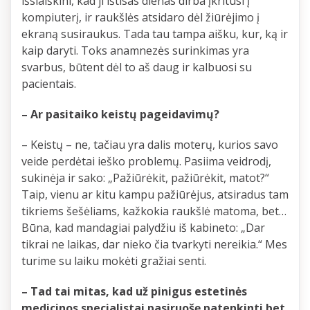
išsiaiškini, kad ji ištisas dienas dirba įkritusi į
kompiuterį, ir raukšlės atsidaro dėl žiūrėjimo į
ekraną susiraukus. Tada tau tampa aišku, kur, ką ir
kaip daryti. Toks anamnezės surinkimas yra
svarbus, būtent dėl to aš daug ir kalbuosi su
pacientais.
– Ar pasitaiko keistų pageidavimų?
– Keistų – ne, tačiau yra dalis moterų, kurios savo
veide perdėtai ieško problemų. Pasiima veidrodį,
sukinėja ir sako: „Pažiūrėkit, pažiūrėkit, matot?“
Taip, vienu ar kitu kampu pažiūrėjus, atsiradus tam
tikriems šešėliams, kažkokia raukšlė matoma, bet…
Būna, kad mandagiai palydžiu iš kabineto: „Dar
tikrai ne laikas, dar nieko čia tvarkyti nereikia.“ Mes
turime su laiku mokėti gražiai senti.
– Tad tai mitas, kad už pinigus estetinės
medicinos specialistai pasiruošę patenkinti bet