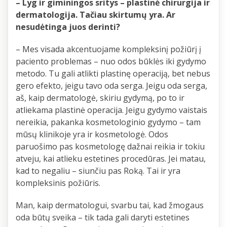
– Lyg ir giminingos sritys – plastinė chirurgija ir
dermatologija. Tačiau skirtumų yra. Ar
nesudėtinga juos derinti?
– Mes visada akcentuojame kompleksinį požiūrį į
paciento problemas – nuo odos būklės iki gydymo
metodo. Tu gali atlikti plastinę operaciją, bet nebus
gero efekto, jeigu tavo oda serga. Jeigu oda serga,
aš, kaip dermatologė, skiriu gydymą, po to ir
atliekama plastinė operacija. Jeigu gydymo vaistais
nereikia, pakanka kosmetologinio gydymo – tam
mūsų klinikoje yra ir kosmetologė. Odos
paruošimo pas kosmetologę dažnai reikia ir tokiu
atveju, kai atlieku estetines procedūras. Jei matau,
kad to negaliu – siunčiu pas Roką. Tai ir yra
kompleksinis požiūris.
Man, kaip dermatologui, svarbu tai, kad žmogaus
oda būtų sveika – tik tada gali daryti estetines