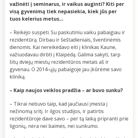
važinėti į seminarus, ir vaikus auginti? Kiti per
visą gyvenimą tiek nepasiekia, kiek jūs per
tuos kelerius metus…
– Reikėjo suspėti. Su paskutiniu vaiku pabaigiau ir
rezidentūrą. Dirbau ir šeštadieniais, šventinėmis
dienomis. Kai nereikėdavo eiti į klinikas Kaune,
važiuodavau dirbti į Klaipėdą. Galima sakyti, tarp
šitų dviejų miestų rezidentūros metais aš ir
gyvenau. O 2014-ųjų pabaigoje jau įkūrėme savo
kliniką.
– Kaip naujos veiklos pradžia – ar buvo sunku?
– Tikrai nebuvo taip, kad jaučiausi įmesta į
nežinomą sritį. Ir ilgos studijos, ir patirtis
rezidentūroje davė savo – per tą laiką pripranti prie
ligonių, nėra nei baimės, nei sunkumo.