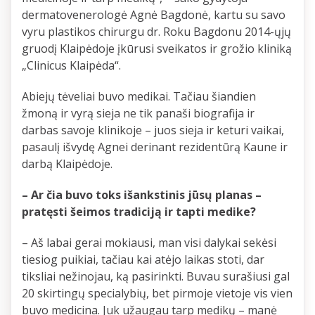
dermatovenerologė Agnė Bagdonė, kartu su savo
vyru plastikos chirurgu dr. Roku Bagdonu 2014-ųjų
gruodį Klaipėdoje įkūrusi sveikatos ir grožio kliniką
„Clinicus Klaipėda“.
Abiejų tėveliai buvo medikai. Tačiau šiandien
žmoną ir vyrą sieja ne tik panaši biografija ir
darbas savoje klinikoje – juos sieja ir keturi vaikai,
pasaulį išvydę Agnei derinant rezidentūrą Kaune ir
darbą Klaipėdoje.
– Ar čia buvo toks išankstinis jūsų planas –
pratęsti šeimos tradiciją ir tapti medike?
– Aš labai gerai mokiausi, man visi dalykai sekėsi
tiesiog puikiai, tačiau kai atėjo laikas stoti, dar
tiksliai nežinojau, ką pasirinkti. Buvau surašiusi gal
20 skirtingų specialybių, bet pirmoje vietoje vis vien
buvo medicina. Juk užaugau tarp medikų – manė