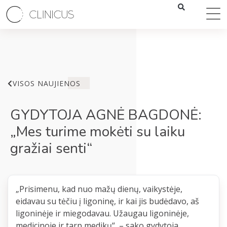
VISOS NAUJIENOS
GYDYTOJA AGNĖ BAGDONĖ:
„Mes turime mokėti su laiku
gražiai senti“
„Prisimenu, kad nuo mažų dienų, vaikystėje,
eidavau su tėčiu į ligoninę, ir kai jis budėdavo, aš
ligoninėje ir miegodavau. Užaugau ligoninėje,
medicinoje ir tarp medikų“, – sako gydytoja