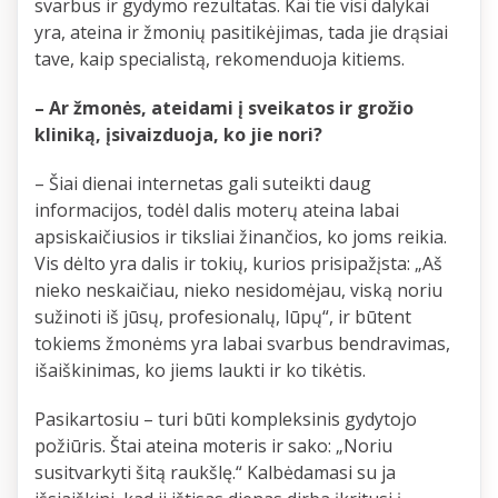
svarbus ir gydymo rezultatas. Kai tie visi dalykai
yra, ateina ir žmonių pasitikėjimas, tada jie drąsiai
tave, kaip specialistą, rekomenduoja kitiems.
– Ar žmonės, ateidami į sveikatos ir grožio
kliniką, įsivaizduoja, ko jie nori?
– Šiai dienai internetas gali suteikti daug
informacijos, todėl dalis moterų ateina labai
apsiskaičiusios ir tiksliai žinančios, ko joms reikia.
Vis dėlto yra dalis ir tokių, kurios prisipažįsta: „Aš
nieko neskaičiau, nieko nesidomėjau, viską noriu
sužinoti iš jūsų, profesionalų, lūpų“, ir būtent
tokiems žmonėms yra labai svarbus bendravimas,
išaiškinimas, ko jiems laukti ir ko tikėtis.
Pasikartosiu – turi būti kompleksinis gydytojo
požiūris. Štai ateina moteris ir sako: „Noriu
susitvarkyti šitą raukšlę.“ Kalbėdamasi su ja