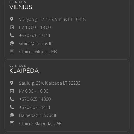
CLINICUS
VILNIUS
V.Grybo g. 17-135, Vilnius LT 10318
I-V 10:00 – 18:00
+370 670 17111
vilnius@clinicus.lt
Clinicus Vilnius, UAB
CLINICUS
KLAIPĖDA
Šaulių g. 25A, Klaipėda LT 92233
I-V 8.00 – 18.00
+370 665 14000
+370 46 411411
klaipeda@clinicus.lt
Clinicus Klaipėda, UAB