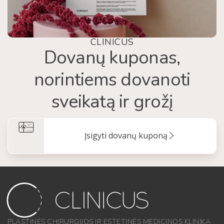
CLINICUS
Dovanų kuponas,
norintiems dovanoti
sveikatą ir grožį
Įsigyti dovanų kuponą
PLASTINĖS CHIRURGIJOS IR ESTETINĖS MEDICINOS KLINIKA