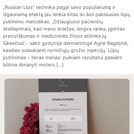
„Russian Lips” technika pagal savo populiarumą ir
išgaunamą efektą jau lenkia kitas iki šiol paklausias lūpų
putlinimo metodikas. „Džiaugiuosi pacienčių
atsiliepimais, kad mano braižas, lengva ranka, įgimtas
preciziškumas ir medicininės žinios atitinka jų
lūkesčius“,- sako gydytoja dermatologė Agnė Bagdonė,
kasdien sulaukianti norinčiųjų grožio injekcijų. Lūpų
putlinimas – tikras menas: puikiam rezultatui pasiekti
būtina išmanyti moters […]