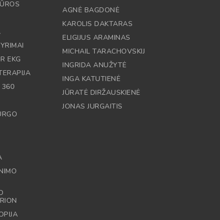
DŪROS
AGNĖ BAGDONĖ
KAROLIS DAKTARAS
A
ELIGIJUS ARAMINAS
YRIMAI
MICHAIL TARACHOVSKIJ
IR EKG
INGRIDA ANUŽYTĖ
TERAPIJA
INGA KATUTIENĖ
 360
JŪRATĖ DIRŽAUSKIENĖ
JONAS JURGAITIS
RURGO
A
NIMO
O
RION
OPIJA