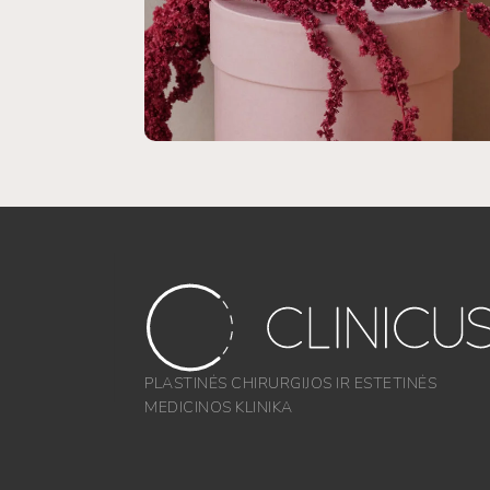
PLASTINĖS CHIRURGIJOS IR ESTETINĖS
MEDICINOS KLINIKA