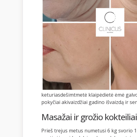
keturiasdešimtmetė klaipėdietė ėmė galvot
pokyčiai akivaizdžiai gadino išvaizdą ir se
Masažai ir grožio kokteili
Prieš trejus metus numetusi 6 kg svorio 