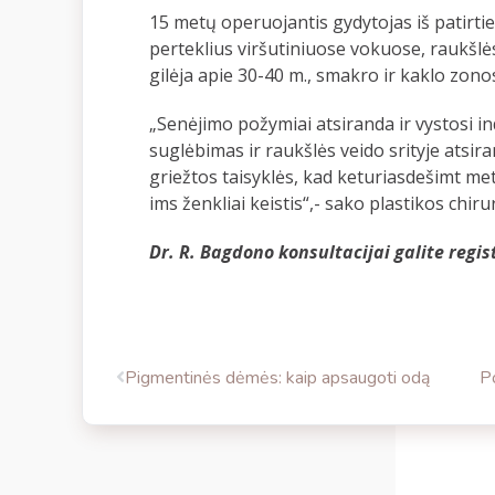
15 metų operuojantis gydytojas iš patirtie
perteklius viršutiniuose vokuose, raukšlės
gilėja apie 30-40 m., smakro ir kaklo zonos
„Senėjimo požymiai atsiranda ir vystosi i
suglėbimas ir raukšlės veido srityje atsir
griežtos taisyklės, kad keturiasdešimt met
ims ženkliai keistis“,- sako plastikos chir
Dr. R. Bagdono konsultacijai galite regis
Pigmentinės dėmės: kaip apsaugoti odą