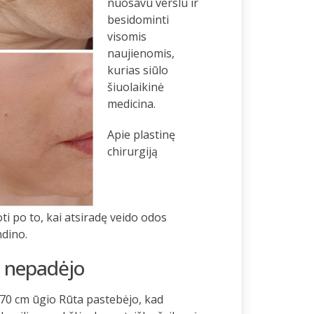
nuosavu verslu ir
besidominti
visomis
naujienomis,
kurias siūlo
šiuolaikinė
medicina.
Apie plastinę
chirurgiją
i po to, kai atsiradę veido odos
ndino.
ai nepadėjo
170 cm ūgio Rūta pastebėjo, kad