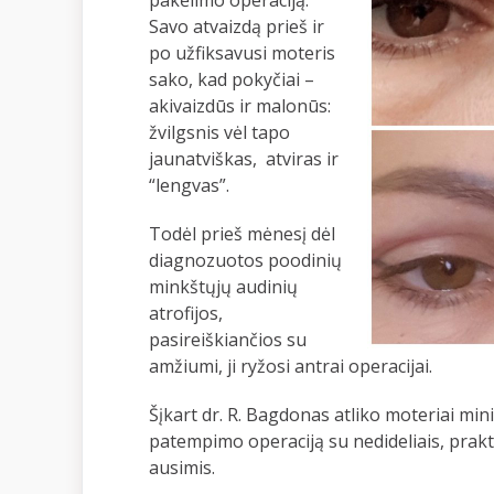
pakėlimo operaciją.
Savo atvaizdą prieš ir
po užfiksavusi moteris
sako, kad pokyčiai –
akivaizdūs ir malonūs:
žvilgsnis vėl tapo
jaunatviškas, atviras ir
“lengvas”.
Todėl prieš mėnesį dėl
diagnozuotos poodinių
minkštųjų audinių
atrofijos,
pasireiškiančios su
amžiumi, ji ryžosi antrai operacijai.
Šįkart dr. R. Bagdonas atliko moteriai min
patempimo operaciją su nedideliais, prakt
ausimis.