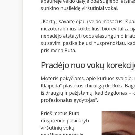
apatinėje veido dalyje oda suglebo, atsirad
sunkino nusileidę viršutiniai vokai.
„Kartą į savaitę ėjau į veido masažus. Iš
mezoterapinius kokteilius, biorevitalizac
nepadėjo atstatyti odos elastingumo ir ats
su savimi pasikalbėjusi nusprendžiau, kad a
prisimena Rūta.
Pradėjo nuo vokų korekcij
Moteris pokyčiams, apie kuriuos svajojo,
Klaipėda“ plastikos chirurgą dr. Roką Bag
iš draugių ir pažįstamų, kad Bagdonas – 
profesionalus gydytojas“.
Prieš metus Rūta
nusprendė pasidaryti
viršutinių vokų