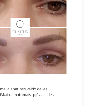
imalią apatinės veido dalies
iškai nematomais pjūviais ties