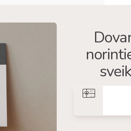
Dovan
norint
sveik