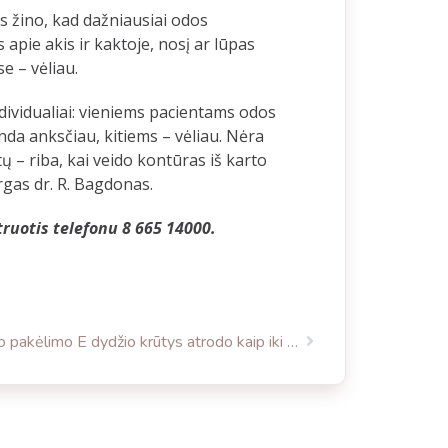
s žino, kad dažniausiai odos
 apie akis ir kaktoje, nosį ar lūpas
e – vėliau.
ndividualiai: vieniems pacientams odos
anda anksčiau, kitiems – vėliau. Nėra
ų – riba, kai veido kontūras iš karto
urgas dr. R. Bagdonas.
truotis telefonu 8 665 14000.
Po pakėlimo E dydžio krūtys atrodo kaip iki 2 nėštumų