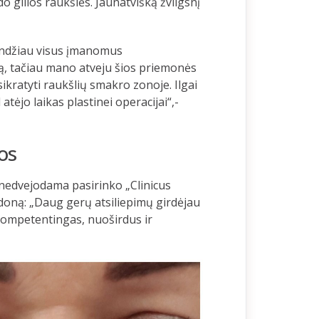
o gilios raukšlės. Jaunatvišką žvilgsnį
bandžiau visus įmanomus
iją, tačiau mano atveju šios priemonės
ikratyti raukšlių smakro zonoje. Ilgai
tėjo laikas plastinei operacijai“,-
os
 nedvejodama pasirinko „Clinicus
doną: „Daug gerų atsiliepimų girdėjau
kompetentingas, nuoširdus ir