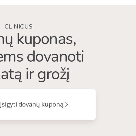
CLINICUS
ų kuponas,
iems dovanoti
atą ir grožį
Įsigyti dovanų kuponą