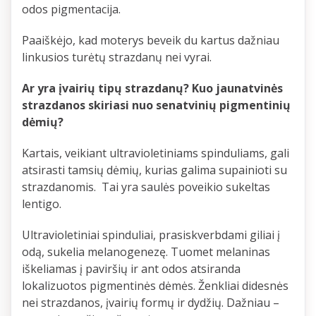
odos pigmentacija.
Paaiškėjo, kad moterys beveik du kartus dažniau
linkusios turėtų strazdanų nei vyrai.
Ar yra įvairių tipų strazdanų? Kuo jaunatvinės
strazdanos skiriasi nuo senatvinių pigmentinių
dėmių?
Kartais, veikiant ultravioletiniams spinduliams, gali
atsirasti tamsių dėmių, kurias galima supainioti su
strazdanomis. Tai yra saulės poveikio sukeltas
lentigo.
Ultravioletiniai spinduliai, prasiskverbdami giliai į
odą, sukelia melanogenezę. Tuomet melaninas
iškeliamas į paviršių ir ant odos atsiranda
lokalizuotos pigmentinės dėmės. Ženkliai didesnės
nei strazdanos, įvairių formų ir dydžių. Dažniau –