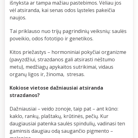
išnyksta ar tampa mažiau pastebimos. Vėliau jos
vėl atsiranda, kai senas odos ląsteles pakeičia
naujos.
Tai priklauso nuo trijų pagrindinių veiksnių: saulės
poveikio, odos fototipo ir genetikos.
Kitos priežastys – hormoniniai pokyčiai organizme
(pavyzdžiui, strazdanos gali atsirasti nėštumo
metu), medžiagų apykaitos sutrikimai, vidaus
organų ligos ir, žinoma, stresas.
Kokiose vietose dažniausiai atsiranda
strazdanos?
Dažniausiai – veido zonoje, taip pat – ant kūno:
kaklo, rankų, plaštakų, krūtinės, pečių. Kur
daugiausiai patenka saulės spindulių, vadinasi ten
gaminsis daugiau odą saugančio pigmento –