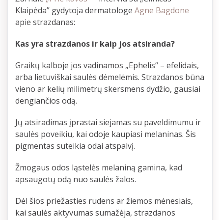
Klaipėda” gydytoja dermatologe
Agne Bagdone
apie strazdanas:
Kas yra strazdanos ir kaip jos atsiranda?
Graikų kalboje jos vadinamos „Ephelis“ – efelidais,
arba lietuviškai saulės dėmelėmis. Strazdanos būna
vieno ar kelių milimetrų skersmens dydžio, gausiai
dengiančios odą.
Jų atsiradimas įprastai siejamas su paveldimumu ir
saulės poveikiu, kai odoje kaupiasi melaninas. Šis
pigmentas suteikia odai atspalvį.
Žmogaus odos ląstelės melaniną gamina, kad
apsaugotų odą nuo saulės žalos.
Dėl šios priežasties rudens ar žiemos mėnesiais,
kai saulės aktyvumas sumažėja, strazdanos