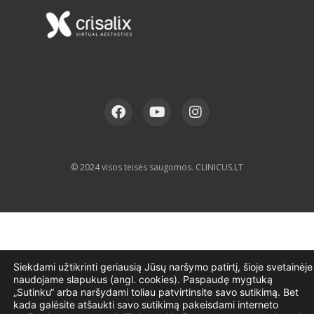
© 2024 visos teisės saugomos. CLINICUS.LT
Siekdami užtikrinti geriausią Jūsų naršymo patirtį, šioje svetainėje
naudojame slapukus (angl. cookies). Paspaudę mygtuką
„Sutinku“ arba naršydami toliau patvirtinsite savo sutikimą. Bet
kada galėsite atšaukti savo sutikimą pakeisdami interneto