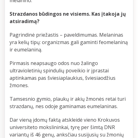
melanino.
Strazdanos būdingos ne visiems. Kas įtakoja jų
atsiradimą?
Pagrindinė priežastis – paveldimumas. Melaninas
yra kelių tipų: organizmas gali gaminti feomelaniną
ir eumelaniną.
Pirmasis neapsaugo odos nuo žalingo
ultravioletinių spindulių poveikio ir įprastai
aptinkamas pas šviesiaplaukius, šviesiaodžius
žmones.
Tamsesnio gymio, plaukų ir akių žmonės retai turi
strazdanų, nes odoje gaminamas eumelaninas.
Dar vieną įdomų faktą atskleidė vieno Krokuvos
universiteto mokslininkai, tyrę per šimtą DNR
variantų iš 46 genų, anksčiau susijusių su žmonių