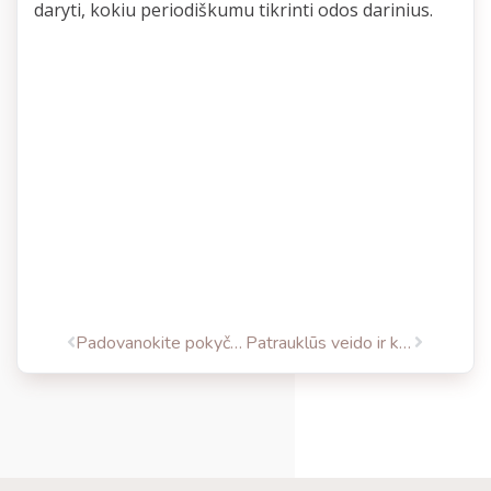
daryti, kokiu periodiškumu tikrinti odos darinius.
Padovanokite pokyčius sau ir kitiems!
Patrauklūs veido ir kūno masažų pasiūlymai