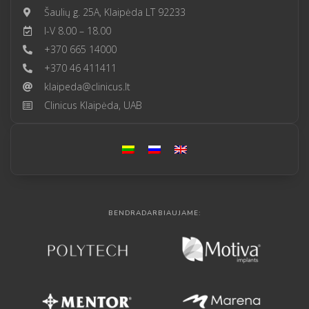
Šaulių g. 25A, Klaipėda LT 92233
I-V 8.00 – 18.00
+370 665 14000
+370 46 411411
klaipeda@clinicus.lt
Clinicus Klaipėda, UAB
BENDRADARBIAUJAME: