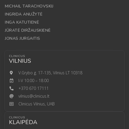
MICHAIL TARACHOVSKIJ
INGRIDA ANUŽYTĖ
INGA KATUTIENĖ
JŪRATĖ DIRŽAUSKIENĖ
JONAS JURGAITIS
CLINICUS
VILNIUS
V.Grybo g. 17-135, Vilnius LT 10318
I-V 10:00 – 18:00
+370 670 17111
vilnius@clinicus.lt
Clinicus Vilnius, UAB
CLINICUS
KLAIPĖDA