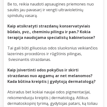
Be to, reikia naudoti apsaugines priemones nuo
saulės jau pavasarį ir vengti ultravioletinių
spindulių vasarą.
Kaip atsikratyti strazdanų konservatyviais
būdais, pvz., cheminiu pilingu ir pan.? Kokia
terapija naudojama specialistų kabinetuose?
Tai gali būti giliuosius odos sluoksnius veikiančios
lazerinės procedūros ir rūgštinis pilingas,
šviesinantis strazdanas.
Kaip įsivertinti odos pokyčius ir skirti
strazdanas nuo apgamų ar net melanomos?
Kada būtina kreiptis į gydytoją dermatologą?
Atsiradus bet kokiai naujai odos pigmentacijai,
rekomenduoju kreiptis į dermatologą. Atlikus
dermatoskopinį tyrimą, gydytojas patars, ką toliau