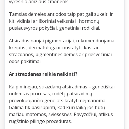
vyresnio amžiaus žmonėms.
Tamsias dėmeles ant odos taip pat gali sukelti ir
kiti vidiniai ar išoriniai veiksniai: hormonų
pusiausvyros pokyčiai, genetiniai rodikliai.
Atsiradus naujai pigmentacijai, rekomenduojama
kreiptis į dermatologą ir nustatyti, kas tai:
strazdanos, pigmentinės dėmės ar priešvėžiniai
odos pakitimai.
Ar strazdanas reikia naikinti?
Kaip minėjau, strazdanų atsiradimas – genetiškai
nulemtas procesas, todėl jų atsiradimą
provokuojančio geno atsikratyti neįmanoma.
Galima tik pasirūpinti, kad kurį laiką jos būtų
mažiau matomos, šviesesnės. Pavyzdžiui, atlikus
rūgštinio pilingo procedūras.