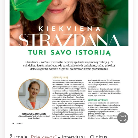
Žurnale
„Prie kavos”
– interviu su „Clinicus