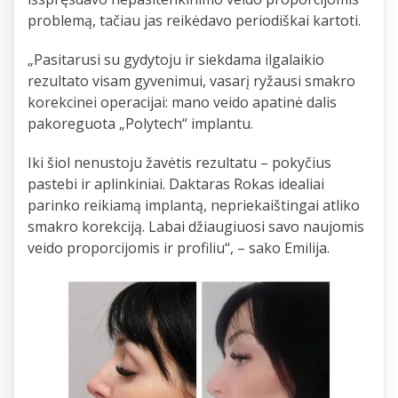
problemą, tačiau jas reikėdavo periodiškai kartoti.
„Pasitarusi su gydytoju ir siekdama ilgalaikio
rezultato visam gyvenimui, vasarį ryžausi smakro
korekcinei operacijai: mano veido apatinė dalis
pakoreguota „Polytech“ implantu.
Iki šiol nenustoju žavėtis rezultatu – pokyčius
pastebi ir aplinkiniai. Daktaras Rokas idealiai
parinko reikiamą implantą, nepriekaištingai atliko
smakro korekciją. Labai džiaugiuosi savo naujomis
veido proporcijomis ir profiliu“, – sako Emilija.