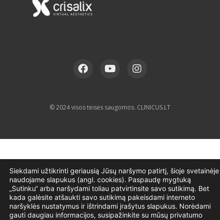
© 2024 visos teisės saugomos. CLINICUS.LT
Siekdami užtikrinti geriausią Jūsų naršymo patirtį, šioje svetainėje
naudojame slapukus (angl. cookies). Paspaudę mygtuką
„Sutinku“ arba naršydami toliau patvirtinsite savo sutikimą. Bet
kada galėsite atšaukti savo sutikimą pakeisdami interneto
naršyklės nustatymus ir ištrindami įrašytus slapukus. Norėdami
gauti daugiau informacijos, susipažinkite su mūsų privatumo