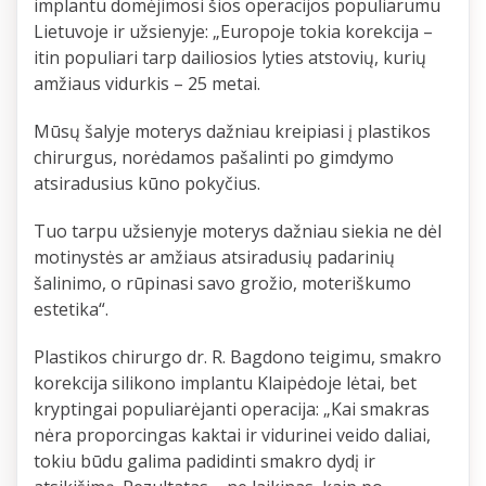
implantu domėjimosi šios operacijos populiarumu
Lietuvoje ir užsienyje: „Europoje tokia korekcija –
itin populiari tarp dailiosios lyties atstovių, kurių
amžiaus vidurkis – 25 metai.
Mūsų šalyje moterys dažniau kreipiasi į plastikos
chirurgus, norėdamos pašalinti po gimdymo
atsiradusius kūno pokyčius.
Tuo tarpu užsienyje moterys dažniau siekia ne dėl
motinystės ar amžiaus atsiradusių padarinių
šalinimo, o rūpinasi savo grožio, moteriškumo
estetika“.
Plastikos chirurgo dr. R. Bagdono teigimu, smakro
korekcija silikono implantu Klaipėdoje lėtai, bet
kryptingai populiarėjanti operacija: „Kai smakras
nėra proporcingas kaktai ir vidurinei veido daliai,
tokiu būdu galima padidinti smakro dydį ir