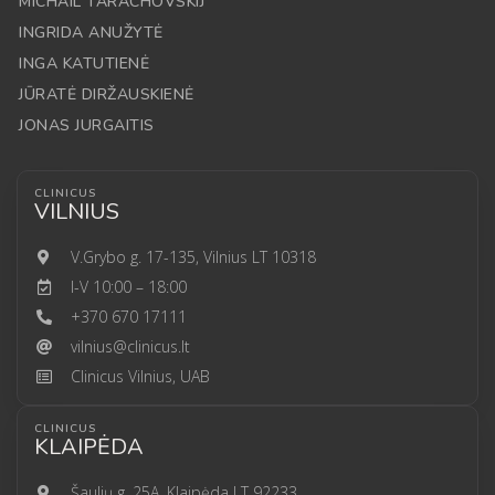
MICHAIL TARACHOVSKIJ
INGRIDA ANUŽYTĖ
INGA KATUTIENĖ
JŪRATĖ DIRŽAUSKIENĖ
JONAS JURGAITIS
CLINICUS
VILNIUS
V.Grybo g. 17-135, Vilnius LT 10318
I-V 10:00 – 18:00
+370 670 17111
vilnius@clinicus.lt
Clinicus Vilnius, UAB
CLINICUS
KLAIPĖDA
Šaulių g. 25A, Klaipėda LT 92233