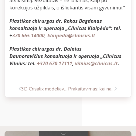
atsikišimą. Rezultatas – ne laikinas, kaip po
korekcijos užpildais, o išliekantis visam gyvenimui.“
Plastikos chirurgas dr. Rokas Bagdonas
konsultuoja ir operuoja „Clinicus Klaipėda“: tel.
+
370 665 14000
,
klaipeda@clinicus.lt
Plastikos chirurgas dr. Dainius
Daunoravičius konsultuoja ir operuoja „Clinicus
Vilnius: tel.
+370 670 17111
,
vilnius@clinicus.lt
.
3D Crisalix modeliavimas: ką reikia žinoti prieš plastinę operaciją
Prakaitavimas: kai natūrali organizmo reakcija apkartina gyvenimą