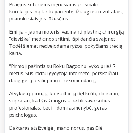
Praėjus keturiems mėnesiams po smakro
korekcijos implantu pacientė džiaugiasi rezultatais,
pranokusiais jos lūkesčius.
Emilija – jauna moteris, vadinanti plastinę chirurgiją
“dieviška” medicinos sritimi, išpildančia svajones.
Todėl šiemet nedvejodama ryžosi pokyčiams trečią
kartą.
“Pirmoji pažintis su Roku Bagdonu įvyko prieš 7
metus. Susiradau gydytoją internete, perskaičiau
daug gerų atsiliepimų ir rekomendacijų.
Atvykusi į pirmąją konsultaciją dėl krūtų didinimo,
supratau, kad šis žmogus – ne tik savo srities
profesionalas, bet ir įdomi asmenybė, geras
psichologas.
Daktaras atsižvelgė į mano norus, pasiūlė