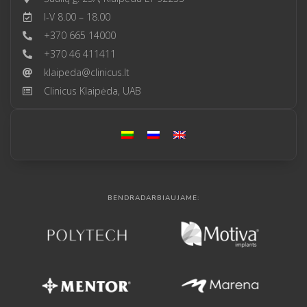
I-V 8.00 – 18.00
+370 665 14000
+370 46 411411
klaipeda@clinicus.lt
Clinicus Klaipėda, UAB
BENDRADARBIAUJAME: