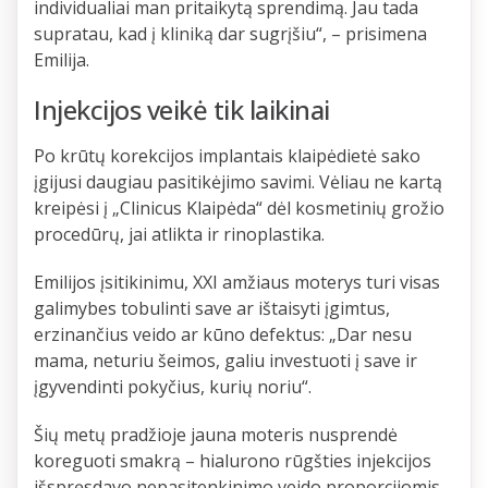
individualiai man pritaikytą sprendimą. Jau tada
supratau, kad į kliniką dar sugrįšiu“, – prisimena
Emilija.
Injekcijos veikė tik laikinai
Po krūtų korekcijos implantais klaipėdietė sako
įgijusi daugiau pasitikėjimo savimi. Vėliau ne kartą
kreipėsi į „Clinicus Klaipėda“ dėl kosmetinių grožio
procedūrų, jai atlikta ir rinoplastika.
Emilijos įsitikinimu, XXI amžiaus moterys turi visas
galimybes tobulinti save ar ištaisyti įgimtus,
erzinančius veido ar kūno defektus: „Dar nesu
mama, neturiu šeimos, galiu investuoti į save ir
įgyvendinti pokyčius, kurių noriu“.
Šių metų pradžioje jauna moteris nusprendė
koreguoti smakrą – hialurono rūgšties injekcijos
išspręsdavo nepasitenkinimo veido proporcijomis