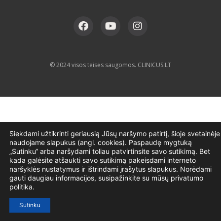
© 2024 visos teisės saugomos. CLINICUS.LT
Siekdami užtikrinti geriausią Jūsų naršymo patirtį, šioje svetainėje
naudojame slapukus (angl. cookies). Paspaudę mygtuką
„Sutinku“ arba naršydami toliau patvirtinsite savo sutikimą. Bet
kada galėsite atšaukti savo sutikimą pakeisdami interneto
naršyklės nustatymus ir ištrindami įrašytus slapukus. Norėdami
gauti daugiau informacijos, susipažinkite su mūsų privatumo
politika.
Sutinku