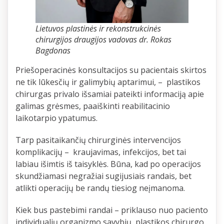
Lietuvos plastinės ir rekonstrukcinės
chirurgijos draugijos vadovas dr. Rokas
Bagdonas
Priešoperacinės konsultacijos su pacientais skirtos
ne tik lūkesčių ir galimybių aptarimui, – plastikos
chirurgas privalo išsamiai pateikti informaciją apie
galimas grėsmes, paaiškinti reabilitacinio
laikotarpio ypatumus.
Tarp pasitaikančių chirurginės intervencijos
komplikacijų – kraujavimas, infekcijos, bet tai
labiau išimtis iš taisyklės. Būna, kad po operacijos
skundžiamasi negražiai sugijusiais randais, bet
atlikti operacijų be randų tiesiog neįmanoma.
Kiek bus pastebimi randai – priklauso nuo paciento
individualių organizmo savybių, plastikos chirurgo