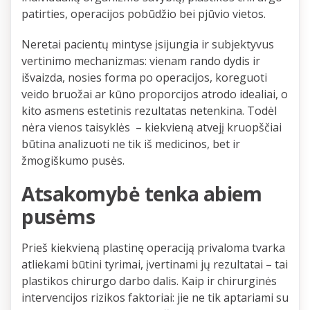
patirties, operacijos pobūdžio bei pjūvio vietos.
Neretai pacientų mintyse įsijungia ir subjektyvus
vertinimo mechanizmas: vienam rando dydis ir
išvaizda, nosies forma po operacijos, koreguoti
veido bruožai ar kūno proporcijos atrodo idealiai, o
kito asmens estetinis rezultatas netenkina. Todėl
nėra vienos taisyklės – kiekvieną atvejį kruopščiai
būtina analizuoti ne tik iš medicinos, bet ir
žmogiškumo pusės.
Atsakomybė tenka abiem
pusėms
Prieš kiekvieną plastinę operaciją privaloma tvarka
atliekami būtini tyrimai, įvertinami jų rezultatai – tai
plastikos chirurgo darbo dalis. Kaip ir chirurginės
intervencijos rizikos faktoriai: jie ne tik aptariami su