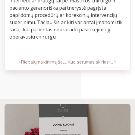
internete ar draugų tarpe. Plastikos chirurgo ir
paciento geranoriška partnerystė pagrįsta
papildomų procedūrų ar korekcinių intervencijų
suderinimu. Tačiau šis ar kiti variantai įmanomi tik
tada, kai pacientas neprarado pasitikėjimo jį
operavusiu chirurgu.
Riebalų naikinimą šalčiu valdo dirbtinis intelektas
Kuo serumas skiriasi nuo veido kremo?