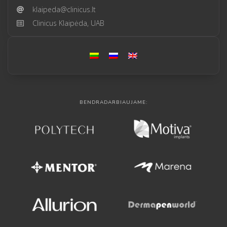
klaipeda@clinicus.lt
Clinicus Klaipėda, UAB
BENDRADARBIAUJAME: