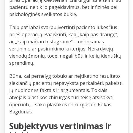
prieš operaciją kiekvienam chirurgui išsiaiškinti su
pacientu ne tik jo pageidavimus, bet ir fizinės bei
psichologinės sveikatos būklę.
Taip pat labai svarbu įvertinti paciento lūkesčius
prieš operaciją. Paaiškinti, kad „kaip pas draugę“,
ar „kaip mačiau Instagrame“ – netinkamas
vertinimo ar pasirinkimo kriterijus. Nėra dviejų
vienodų žmonių, todėl negali būti ir kelių identiškų
sprendimų.
Būna, kai pernelyg tobulo ar neįtikėtino rezultato
siekiančių pacientų nepavyksta perkalbėti, pakeisti
jų nuomonės faktais ir argumentais. Tokiais
atvejais plastikos chirurgas turi teisę atsisakyti
operuoti, – sako plastikos chirurgas dr. Rokas
Bagdonas.
Subjektyvus vertinimas ir