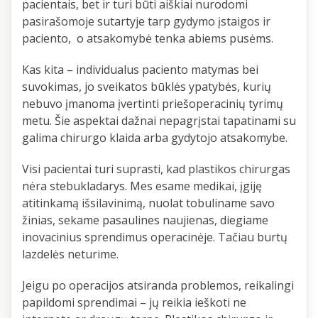
pacientais, bet ir turi būti aiškiai nurodomi
pasirašomoje sutartyje tarp gydymo įstaigos ir
paciento, o atsakomybė tenka abiems pusėms.
Kas kita – individualus paciento matymas bei
suvokimas, jo sveikatos būklės ypatybės, kurių
nebuvo įmanoma įvertinti priešoperacinių tyrimų
metu. Šie aspektai dažnai nepagrįstai tapatinami su
galima chirurgo klaida arba gydytojo atsakomybe.
Visi pacientai turi suprasti, kad plastikos chirurgas
nėra stebukladarys. Mes esame medikai, įgiję
atitinkamą išsilavinimą, nuolat tobuliname savo
žinias, sekame pasaulines naujienas, diegiame
inovacinius sprendimus operacinėje. Tačiau burtų
lazdelės neturime.
Jeigu po operacijos atsiranda problemos, reikalingi
papildomi sprendimai – jų reikia ieškoti ne