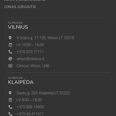
JONAS JURGAITIS
CLINICUS
VILNIUS
V.Grybo g. 17-135, Vilnius LT 10318
I-V 10:00 – 18:00
+370 670 17111
vilnius@clinicus.lt
Clinicus Vilnius, UAB
CLINICUS
KLAIPĖDA
Šaulių g. 25A, Klaipėda LT 92233
I-V 8.00 – 18.00
+370 665 14000
+370 46 411411