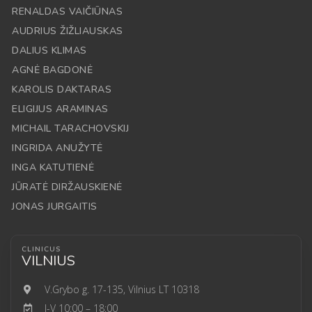
RENALDAS VAIČIŪNAS
AUDRIUS ŽIŽLIAUSKAS
DALIUS KLIMAS
AGNĖ BAGDONĖ
KAROLIS DAKTARAS
ELIGIJUS ARAMINAS
MICHAIL TARACHOVSKIJ
INGRIDA ANUŽYTĖ
INGA KATUTIENĖ
JŪRATĖ DIRŽAUSKIENĖ
JONAS JURGAITIS
CLINICUS
VILNIUS
V.Grybo g. 17-135, Vilnius LT 10318
I-V 10:00 – 18:00