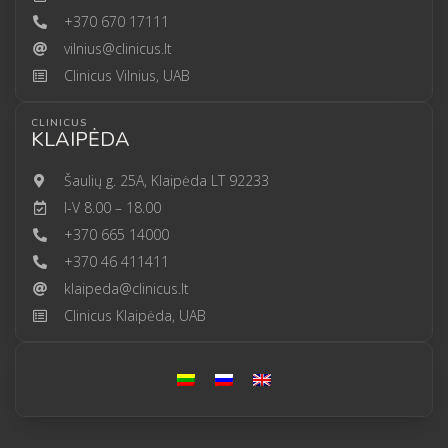
+370 670 17111
vilnius@clinicus.lt
Clinicus Vilnius, UAB
CLINICUS
KLAIPĖDA
Šaulių g. 25A, Klaipėda LT 92233
I-V 8.00 – 18.00
+370 665 14000
+370 46 411411
klaipeda@clinicus.lt
Clinicus Klaipėda, UAB