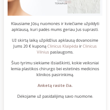
Klausiame Jūsų nuomonės ir kviečiame užpildyti
apklausą, kuri padės mums geriau Jus suprasti.
Už skirtą laiką užpildžius apklausą dovanosime
Jums 20 € kuponą
Clinicus Klaipėda
ir
Clinicus
Vilnius
paslaugoms.
Šiuo tyrimu siekiame išsiaiškinti, kokie veiksniai
lemia plastikos chirurgo bei estetinės medicinos
klinikos pasirinkimą.
Anketą rasite čia.
Dėkojame už pasidalijimą savo nuomone.