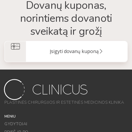
Dovanų kuponas,
norintiems dovanoti
sveikatą ir grožį
Įsigyti dovanų kuponą
PLASTINĖS CHIRURGIJOS IR ESTETINĖS MEDICINOS KLINIKA
MENIU
GYDYTOJAI