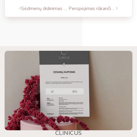
Sėdmenų didinimas riebalais – trokštančioms moteriškų apvalumų
Perspėjimas rūkančioms – plastinės operacijos rezultatai gali nuliūdinti
CLINICUS